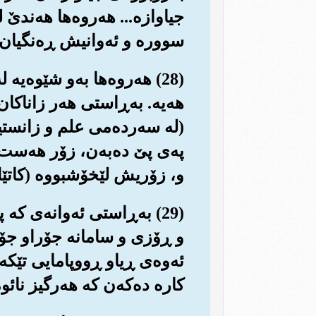
جیاوازه‌... هه‌روه‌ها هه‌ندێ
سووره و ئه‌وانیش ڕه‌نگیان ج
(28) هه‌روه‌ها به‌و شێوه‌
هه‌یه‌. به‌ڕاستی هه‌ر زاناکان 
(له سه‌رده‌می علم و زانستید
په‌ی پێ ده‌به‌ن، زۆر هه‌ست ب
و، زۆریش لێخۆشبووه (کاتێك 
(29) به‌ڕاستی ئه‌وانه‌ی که
و ڕۆزی و سامانه جۆراو جۆرانه
ئه‌وه‌ی ڕیاو ڕووپامایی تێکه‌
کاره ده‌که‌ن که هه‌رگیز نائوم