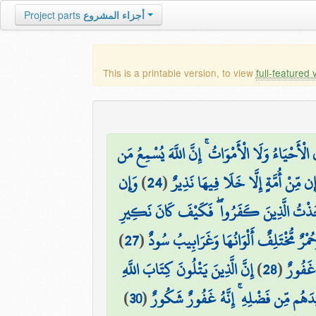
أجزاء المشروع
Project parts
This is a printable version, to view
full-featured 
الْأَحْيَاءُ وَلَا الْأَمْوَاتُ ۚ إِنَّ اللَّهَ يُسْمِعُ مَن
َإِن مِّنْ أُمَّةٍ إِلَّا خَلَا فِيهَا نَذِيرٌ
(
24
)
وَإِن
َخَذْتُ الَّذِينَ كَفَرُوا ۖ فَكَيْفَ كَانَ نَكِيرِ
َحُمْرٌ مُّخْتَلِفٌ أَلْوَانُهَا وَغَرَابِيبُ سُودٌ
(
27
)
ٌ غَفُورٌ
(
28
)
إِنَّ الَّذِينَ يَتْلُونَ كِتَابَ اللَّهِ
زِيدَهُم مِّن فَضْلِهِ ۚ إِنَّهُ غَفُورٌ شَكُورٌ
(
30
)