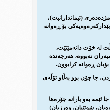
 مژده‌ده‌ری (ئیماندارانیت)،
دارکه‌ره‌وه‌یه‌کی بۆ ڕه‌وانه
 دڵت له خۆت دانه‌مێنێت،
ه‌ران نه‌بووه‌، هه‌رچه‌نده
 بۆیان ڕه‌وانه کرابوون.
دن، جا چۆن بوو به‌ڵاو تۆڵه‌ی
جا ئێمه به‌و بارانه جۆره‌ها
وه‌یان، شوێنیان، وه‌رزیان)