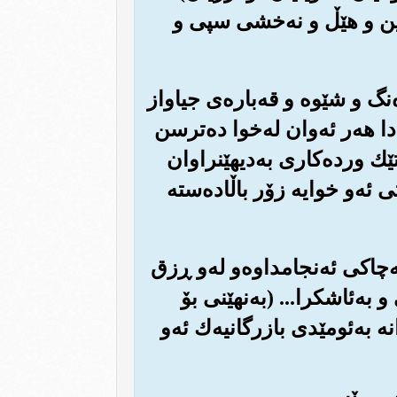
ه چین و هێڵ و نه‌خشی سپی و
ه‌نگ و شێوه و قه‌باره‌ی جیاواز
ادا هه‌ر ئه‌وان له‌خوا ده‌ترسن
ێك ورده‌کاری به‌دیهێنراوان
ی ئه‌و خوایه زۆر باڵاده‌سته
به‌چاکی ئه‌نجامداوه‌و له‌و ڕزق
به‌ئاشکرا... (به‌نهێنی بۆ
 به‌ئومێدی بازرگانیه‌ك ئه‌و