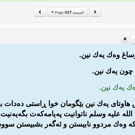
437
الصفحة Page
ش هاوتای یه‌ك نین بێگومان خوا ڕاستی ده‌دات به
 الله علیه وسلم ناتوانیت په‌یامه‌که‌ت بگه‌یه‌نیت ب
ه وه‌ك مردوو نابیستن و ئه‌گه‌ر بشبیستن سوود