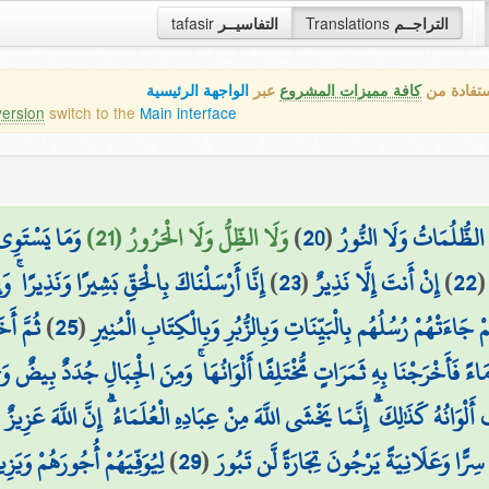
التراجــم
Translations
التفاسيــر
tafasir
ستفادة من
كافة مميزات المشروع
عبر
الواجهة الرئيسية
version
switch to the
Main interface
 الظُّلُمَاتُ وَلَا النُّورُ
(
20
)
وَلَا الظِّلُّ وَلَا الْحَرُورُ (21)
وَمَا يَسْتَوِي 
22
)
إِنْ أَنتَ إِلَّا نَذِيرٌ
(
23
)
إِنَّا أَرْسَلْنَاكَ بِالْحَقِّ بَشِيرًا وَنَذِيرًا ۚ و
َاءَتْهُمْ رُسُلُهُم بِالْبَيِّنَاتِ وَبِالزُّبُرِ وَبِالْكِتَابِ الْمُنِيرِ
(
25
)
ثُمَّ أ
ِ مَاءً فَأَخْرَجْنَا بِهِ ثَمَرَاتٍ مُّخْتَلِفًا أَلْوَانُهَا ۚ وَمِنَ الْجِبَالِ جُدَدٌ بِيضٌ و
أَلْوَانُهُ كَذَٰلِكَ ۗ إِنَّمَا يَخْشَى اللَّهَ مِنْ عِبَادِهِ الْعُلَمَاءُ ۗ إِنَّ اللَّهَ عَزِيز
 سِرًّا وَعَلَانِيَةً يَرْجُونَ تِجَارَةً لَّن تَبُورَ
(
29
)
لِيُوَفِّيَهُمْ أُجُورَهُمْ وَيَ