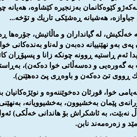
 له‌که‌ژو کێوه‌کانمان به‌زنجیره کێشاوه‌، هه‌یان
یاوازه‌، هه‌شیانه ڕه‌شێکی تاریك و تۆخه‌...
یه له خه‌ڵکیش، له گیانداران و ماڵاتیش، جۆره‌ها ڕ
په‌ی به‌و نهێنییانه ده‌به‌ن و له‌ناو به‌نده‌کانی خو
ا ئه‌م ڕاستیه ڕوونه چونکه زانا و پسپۆڕان کات
ه گه‌وره‌یی و ده‌سه‌ڵاتی خوا ده‌که‌ن)، به‌ڕاست
ڕووی تێ ده‌که‌ن و باوه‌ڕی پێ ده‌هێنن).
 په‌یامی خوا، قورئان ده‌خوێننه‌وه و نوێژه‌کانیان 
‌ی پێمان به‌خشیوون، به‌خشیوویانه‌، به‌نهێنی و 
ڵ نه‌بێت، به ئاشکراش بۆ هاندانی خه‌ڵکی) ئه‌وانه
ێد و زه‌ره‌مه‌ند نابن.