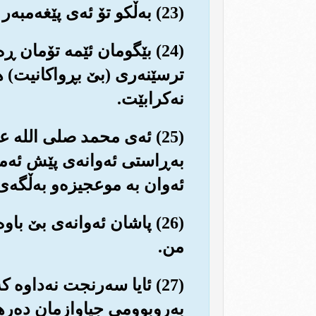
(23) به‌ڵکو تۆ ئه‌ی پێغه‌مبه‌ر ته‌نها بێدارکه‌ره‌وه و ترسێنه‌ریت و به‌س.
(24) بێگومان ئێمه تۆمان ڕ
ترسێنه‌ری (بێ بڕواکانیت) هیچ
نه‌کرابێت.
(25) ئه‌ی محمد صلی الله 
به‌ڕاستی ئه‌وانه‌ی پێش ئه‌ما
ئه‌وان به موعجیزه‌و به‌ڵگه‌ی
(26) پاشان ئه‌وانه‌ی بێ ب
من.
(27) ئایا سه‌رنجت نه‌داوه 
به‌روبوومی جیاوازمان ده‌رهێن