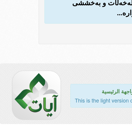
 له‌خه‌ڵات و به‌خششی
ه‌...
اجهة الرئيسية
This is the light version 