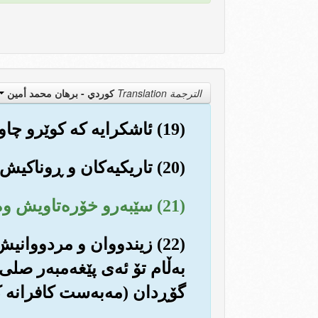
الترجمة Translation
كوردي - برهان محمد أمين
(19) ئاشکرایه که کوێرو چاوساغ وه‌ك یه‌ك نین.
(20) تاریکیه‌کان و ڕوناکیش چون یه‌ك نین.
(21) سێبه‌رو خۆره‌تاویش وه‌ك یه‌ك نین.
(22) زیندووان و مردووانی
به‌ڵام تۆ ئه‌ی پێغه‌مبه‌ر صلی
گۆڕدان (مه‌به‌ست کافرانه ک