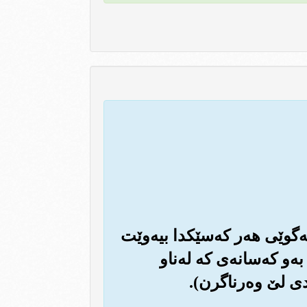
‌گوێی هه‌ر که‌سێکدا بیه‌وێت
ه‌و که‌سانه‌ی که له‌ناو
ی لێ وه‌رناگرن).