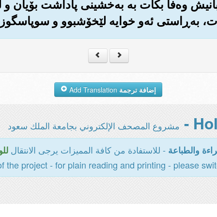
ره‌بانیش وه‌فا بکات به به‌خشینی پاداشت بۆیان و
ت، به‌ڕاستی ئه‌و خوایه لێخۆشبوو و سوپاسگوزار
إضافة ترجمة
Add Translation
مشروع المصحف الإلكتروني بجامعة الملك سعود
- للاستفادة من كافة المميزات يرجى الانتقال
اءة والطباعة
للو
of the project - for plain reading and printing - please swi