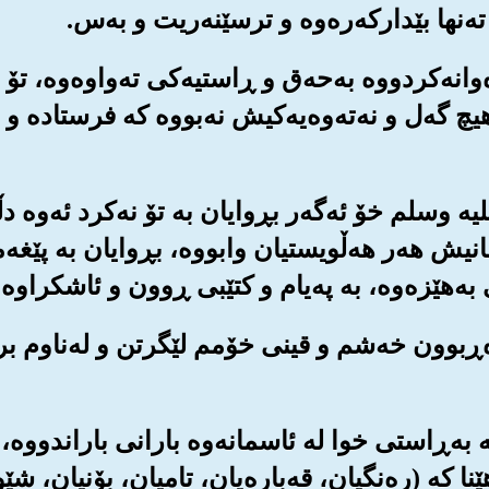
ه‌وانه‌کردووه به‌حه‌ق و ڕاستیه‌کی ته‌واوه‌وه‌، تۆ
 گه‌ل و نه‌ته‌وه‌یه‌کیش نه‌بووه که فرستاده و بێ
علیه وسلم خۆ ئه‌گه‌ر بڕوایان به تۆ نه‌کرد ئه‌وه
نیش هه‌ر هه‌ڵویستیان وابووه‌، بڕوایان به پێغه‌مب
 به‌هێزه‌وه‌، به په‌یام و کتێبی ڕوون و ئاشکراوه
اوه‌ڕبوون خه‌شم و قینی خۆمم لێگرتن و له‌ناوم بر
که به‌ڕاستی خوا له ئاسمانه‌وه بارانی باراندووه‌، 
ا که (ره‌نگیان، قه‌باره‌یان، تامیان، بۆنیان، شێ