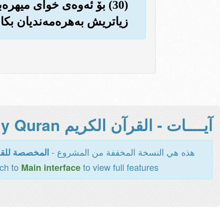
(30) بۆ ئه‌وه‌ی خوای میه
زیاتریش به‌هره‌مه‌ندیان بکا
آيــــات - القرآن الكريم Holy Quran -
هذه هي النسخة المخففة من المشروع -
المخصصة للقر
tch to
to view full features
Main interface