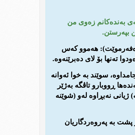
ئه‌ی به‌نده‌کانم زه‌وی من
ن بپه‌رستن.
 ده‌فه‌رموێت): هه‌موو که‌س
 ته‌نها بۆ لای ده‌برێنه‌وه‌.
نجامداوه‌، سوێند به خوا ئه‌وانه
نده‌ها ڕووبارو تاڤگه به‌ژێر
‌) ژیانی نه‌بڕاوه له‌و (شوێنه
‌ر پشت به په‌روه‌ردگاریان