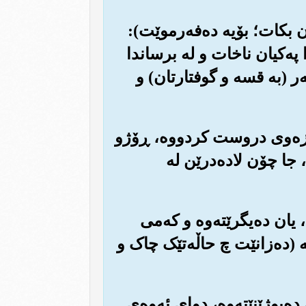
ن بکات؛ بۆیه ده‌فه‌رموێت):
په‌کیان ناخات و له برساندا
ر (به قسه و گوفتارتان) و
 و زه‌وی دروست کردووه‌، ڕۆژو
 جا چۆن لاده‌درێن له
 یان ده‌یگرێته‌وه و که‌می
ه (ده‌زانێت چ حاڵه‌تێک چاک و
ده‌بوژێنێته‌وه‌، دوای ئه‌وه‌ی