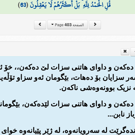
قُلِ الْحَمْدُ لِلَّهِ ۚ بَلْ أَكْثَرُهُمْ لَا يَعْقِلُونَ
(
63
)
403
الصفحة Page
لێ ده‌که‌ن و داوای هاتنی سزات لێ ده‌که‌ن،، خۆ ئه
ه‌ر سزایان بۆ ده‌هات، بێگومان ئه‌و سزاو تۆڵه‌یه‌
 نزیک بوونه‌وه‌شی ناکه‌ن.
 لێ ده‌که‌ن و داوای هاتنی سزات لێده‌که‌ن، بێگو
ز نابن...
یانده‌گرێت له سه‌رویانه‌وه‌، له ژێر پێیانه‌وه خوا