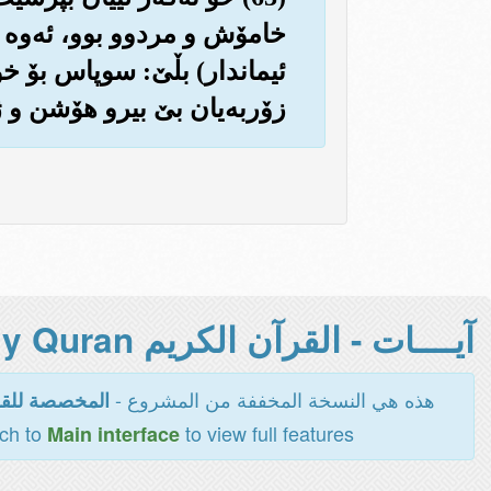
خامۆش و مردوو بوو، ئه‌وه به‌د
ئیماندار) بڵێ: سوپاس بۆ خوا، 
زۆربه‌یان بێ بیرو هۆشن و ژیر
آيــــات - القرآن الكريم Holy Quran -
هذه هي النسخة المخففة من المشروع -
المخصصة للقر
tch to
to view full features
Main interface