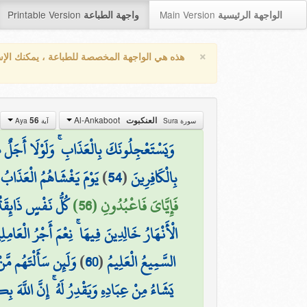
Printable Version
Main Version
الواجهة الرئيسية
واجهة الطباعة
×
هذه هي الواجهة المخصصة للطباعة ، يمكنك الإ
Al-Ankaboot
العنكبوت
56
سورة Sura
آية Aya
وَيَسْتَعْجِلُونَكَ بِالْعَذَابِ ۚ وَلَوْلَا أَجَلٌ مُّ
بِالْكَافِرِينَ
(
54
)
يَوْمَ يَغْشَاهُمُ الْعَذَابُ
فَإِيَّايَ فَاعْبُدُونِ (56)
كُلُّ نَفْسٍ ذَائِقَةُ 
الْأَنْهَارُ خَالِدِينَ فِيهَا ۚ نِعْمَ أَجْرُ الْعَامِلِ
السَّمِيعُ الْعَلِيمُ
(
60
)
وَلَئِن سَأَلْتَهُم مَّن
يَشَاءُ مِنْ عِبَادِهِ وَيَقْدِرُ لَهُ ۚ إِنَّ اللَّهَ 