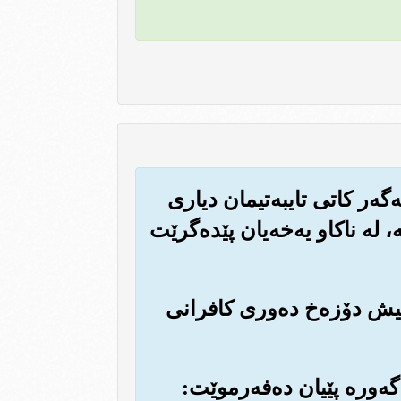
‌گه‌ر کاتی تایبه‌تیمان دیاری
، له ناکاو یه‌خه‌یان پێده‌گرێت
مانیش دۆزه‌خ ده‌وری کافرانی
ی گه‌وره پێیان ده‌فه‌رموێت: