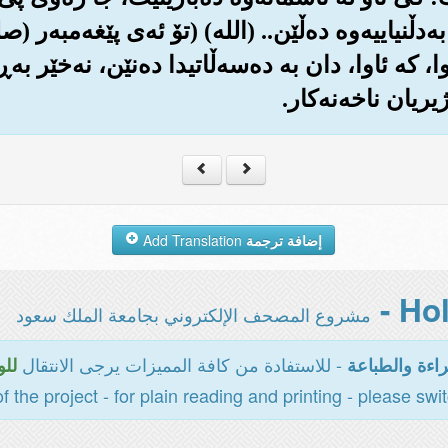
ڵنیاییه‌وه ده‌ڵێن.. (الله‌) (تۆ ئه‌ی پێغه‌مبه‌ر (
که ئاوا، دان به ده‌سه‌ڵاتیدا ده‌نێن، نه‌خێر به‌ڕا
یان نا‌خه‌نه‌کار.
إضافة ترجمة
Add Translation
مشروع المصحف الإلكتروني بجامعة الملك سعود
- للاستفادة من كافة المميزات يرجى الانتقال
اءة والطباعة
للو
of the project - for plain reading and printing - please swi