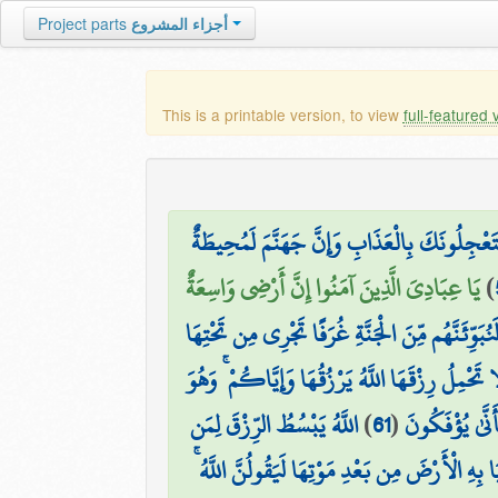
أجزاء المشروع
Project parts
This is a printable version, to view
full-featured 
َعْجِلُونَكَ بِالْعَذَابِ وَإِنَّ جَهَنَّمَ لَمُحِيطَةٌ
)
يَا عِبَادِيَ الَّذِينَ آمَنُوا إِنَّ أَرْضِي وَاسِعَةٌ
بَوِّئَنَّهُم مِّنَ الْجَنَّةِ غُرَفًا تَجْرِي مِن تَحْتِهَا
َا تَحْمِلُ رِزْقَهَا اللَّهُ يَرْزُقُهَا وَإِيَّاكُمْ ۚ وَهُوَ
نَّىٰ يُؤْفَكُونَ
(
61
)
اللَّهُ يَبْسُطُ الرِّزْقَ لِمَن
 بِهِ الْأَرْضَ مِن بَعْدِ مَوْتِهَا لَيَقُولُنَّ اللَّهُ ۚ