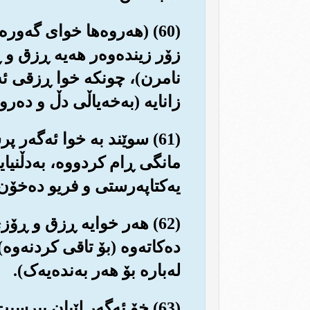
(60) (هه‌روه‌ها خوای گه‌
زۆر زینده‌وه‌ر هه‌یه ڕزق و 
نامرن)، چونکه خوا ڕزقی ئه‌
زانایه (به‌خه‌یاڵی دڵ و ده‌رو
(61) سوێند به خوا ئه‌گه‌
مانگی ڕام کردووه‌، به‌دڵنیا
یه‌کتاپه‌رستی و فریو ده‌خۆن
(62) هه‌ر خوایه ڕزق و ڕۆز
ده‌کاته‌وه (بۆ تاقی کردنه‌وه
له‌باره بۆ هه‌ر به‌نده‌یه‌ک).
(63) خۆ ئه‌گه‌ر لێیان بپرس