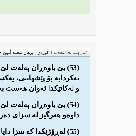
الترجمة Translation
كوردي - برهان محمد أمين
(53) بێ باوه‌ڕان په‌له‌ت 
نه‌کردایه بۆ پێشهاتنی، یه‌کس
و له‌کاتێکدا ئه‌وان هه‌ست به
(54) بێ باوه‌ڕان په‌له‌ت
داوه‌و هه‌رگیز له سزای ده‌ربا
(55) له‌ڕۆژێکدا که سزا دا‌