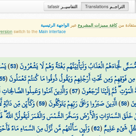
التراجــم
Translations
التفاسيــر
tafasir
ستفادة من
كافة مميزات المشروع
عبر
الواجهة الرئيسية
version
switch to the
Main interface
سَمًّى لَّجَاءَهُمُ الْعَذَابُ وَلَيَأْتِيَنَّهُم بَغْتَةً وَهُمْ لَا يَشْعُرُونَ
(
53
)
يَسْت
 مِن فَوْقِهِمْ وَمِن تَحْتِ أَرْجُلِهِمْ وَيَقُولُ ذُوقُوا مَا كُنتُمْ تَعْمَلُونَ
(
55
الْمَوْتِ ۖ ثُمَّ إِلَيْنَا تُرْجَعُونَ
(
57
)
وَالَّذِينَ آمَنُوا وَعَمِلُوا الصَّالِحَاتِ لَنُ
ينَ
(
58
)
الَّذِينَ صَبَرُوا وَعَلَىٰ رَبِّهِمْ يَتَوَكَّلُونَ
(
59
)
وَكَأَيِّن مِّن دَابَّةٍ لّ
ْ خَلَقَ السَّمَاوَاتِ وَالْأَرْضَ وَسَخَّرَ الشَّمْسَ وَالْقَمَرَ لَيَقُولُنَّ اللَّهُ ۖ فَأَ
بِكُلِّ شَيْءٍ عَلِيمٌ
(
62
)
وَلَئِن سَأَلْتَهُم مَّن نَّزَّلَ مِنَ السَّمَاءِ مَاءً فَأَحْيَا