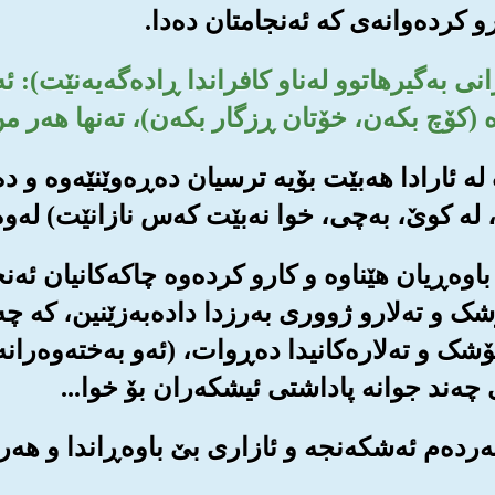
 کرده‌وانه‌ی که ئه‌نجامتان ده‌دا.
دارانی به‌گیرهاتوو له‌ناو کافراندا ڕاده‌گه‌یه‌نێت): 
 (کۆچ بکه‌ن، خۆتان ڕزگار بکه‌ن)، ته‌نها هه‌ر م
رگ له ئارادا هه‌بێت بۆیه ترسیان ده‌ڕه‌وێنێه‌وه و
 کوێ، به‌چی، خوا نه‌بێت که‌س نازانێت) له‌وه‌ودوا
 و باوه‌ڕیان هێناوه و کارو کرده‌وه چاکه‌کانیان ئه‌
شک و ته‌لارو ژووری به‌رزدا داده‌به‌زێنین، که چه‌
ۆشک و ته‌لاره‌کانیدا ده‌ڕوات، (ئه‌و به‌خته‌وه‌رانه
ی چه‌ند جوانه پاداشتی ئیشکه‌ران بۆ خوا...
ه‌به‌رده‌م ئه‌شکه‌نجه و ئازاری بێ باوه‌ڕاندا و هه