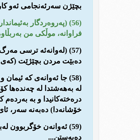
بچێژن سه‌رئه‌نجامی ئه‌و کارو
(56) (په‌روه‌ردگار به‌ئیمان
فراوانه‌، موڵکی من به‌ربڵاوه
(57) (له‌وانه‌ئه ترسی مه‌
ده‌بێت مردن بچێژێت (که‌ی، له
(58) جا ئه‌وانه‌ی که ئیمان
له به‌هه‌شتدا له چه‌نده‌ها کۆ
دره‌خته‌کانیدا و به به‌رده‌م ک
خۆشانه‌دا) ده‌به‌نه سه‌ر، ئا
(59) ئه‌وانه‌ن خۆگربوون ل
ده‌به‌ستن...