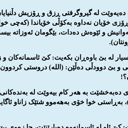
وره ده‌یه‌وێت له گیروگرفتی ڕزق و ڕۆزیش دڵنیایا
ڕۆزی خۆیان نه‌داوه به‌کۆڵی خۆیاندا (که‌چی خوا 
وانیش و ئێوه‌ش ده‌دات، بێگومان ئه‌وزاته بیسه‌
ونتان).
ر پرسیار له بێ باوه‌ڕان بکه‌یت: کێ ئاسمانه‌کان
یی و بێ دوودڵی ده‌ڵێن: (الله‌) دروستی کردوون،
؟!
ی ده‌به‌خشێت به هه‌ر کام بیه‌وێت له به‌نده‌کانی،
‌)، به‌ڕاستی خوا خۆی به‌هه‌موو شتێک زاناو ئاگای
یت: کێ ئاو له ئاسمانه‌وه ده‌بارێنێت، جا زه‌وی پێ 