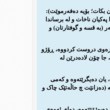
ن بکات؛ بۆیه ده‌فه‌رموێت):
په‌کیان ناخات و له برساندا
ر (به قسه و گوفتارتان) و
 و زه‌وی دروست کردووه‌، ڕۆژو
 جا چۆن لاده‌درێن له
 یان ده‌یگرێته‌وه و که‌می
ه (ده‌زانێت چ حاڵه‌تێک چاک و
ده‌بوژێنێته‌وه‌، دوای ئه‌وه‌ی