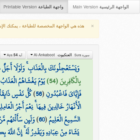
Printable Version
Main Version
الواجهة الرئيسية
واجهة الطباعة
×
هذه هي الواجهة المخصصة للطباعة ، يمكنك الإ
Al-Ankaboot
العنكبوت
54
سورة Sura
آية Aya
وَيَسْتَعْجِلُونَكَ بِالْعَذَابِ ۚ وَلَوْلَا أَجَلٌ مُّ
بِالْكَافِرِينَ (54)
يَوْمَ يَغْشَاهُمُ الْعَذَابُ
فَإِيَّايَ فَاعْبُدُونِ
(
56
)
كُلُّ نَفْسٍ ذَائِقَةُ 
الْأَنْهَارُ خَالِدِينَ فِيهَا ۚ نِعْمَ أَجْرُ الْعَامِلِ
السَّمِيعُ الْعَلِيمُ
(
60
)
وَلَئِن سَأَلْتَهُم مَّن
يَشَاءُ مِنْ عِبَادِهِ وَيَقْدِرُ لَهُ ۚ إِنَّ اللَّهَ 