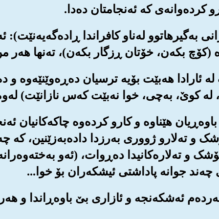
 کرده‌وانه‌ی که ئه‌نجامتان ده‌دا.
دارانی به‌گیرهاتوو له‌ناو کافراندا ڕاده‌گه‌یه‌نێت): 
 (کۆچ بکه‌ن، خۆتان ڕزگار بکه‌ن)، ته‌نها هه‌ر م
رگ له ئارادا هه‌بێت بۆیه ترسیان ده‌ڕه‌وێنێه‌وه و
 کوێ، به‌چی، خوا نه‌بێت که‌س نازانێت) له‌وه‌ودوا
 و باوه‌ڕیان هێناوه و کارو کرده‌وه چاکه‌کانیان ئه‌
شک و ته‌لارو ژووری به‌رزدا داده‌به‌زێنین، که چه‌
ۆشک و ته‌لاره‌کانیدا ده‌ڕوات، (ئه‌و به‌خته‌وه‌رانه
ی چه‌ند جوانه پاداشتی ئیشکه‌ران بۆ خوا...
ه‌به‌رده‌م ئه‌شکه‌نجه و ئازاری بێ باوه‌ڕاندا و هه