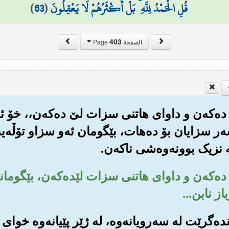
قُلِ الْحَمْدُ لِلَّهِ ۚ بَلْ أَكْثَرُهُمْ لَا يَعْقِلُونَ
(
63
)
403
الصفحة Page
لێ ده‌که‌ن و داوای هاتنی سزات لێ ده‌که‌ن،، خۆ ئه
ه‌ر سزایان بۆ ده‌هات، بێگومان ئه‌و سزاو تۆڵه‌یه‌
 نزیک بوونه‌وه‌شی ناکه‌ن.
 لێ ده‌که‌ن و داوای هاتنی سزات لێده‌که‌ن، بێگو
ز نابن...
یانده‌گرێت له سه‌رویانه‌وه‌، له ژێر پێیانه‌وه خوا