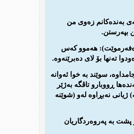
ئه‌ی به‌نده‌کانم زه‌وی من
ن بپه‌رستن.
 ده‌فه‌رموێت): هه‌موو که‌س
 ته‌نها بۆ لای ده‌برێنه‌وه‌.
نجامداوه‌، سوێند به خوا ئه‌وانه
نده‌ها ڕووبارو تاڤگه به‌ژێر
‌) ژیانی نه‌بڕاوه له‌و (شوێنه
‌ر پشت به په‌روه‌ردگاریان