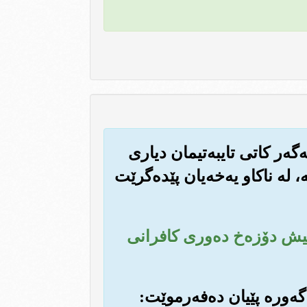
‌گه‌ر کاتی تایبه‌تیمان دیاری
، له ناکاو یه‌خه‌یان پێده‌گرێت
مانیش دۆزه‌خ ده‌وری کافرانی
ی گه‌وره پێیان ده‌فه‌رموێت: