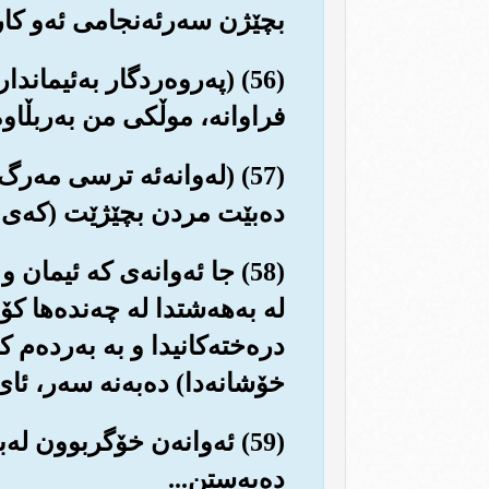
بچێژن سه‌رئه‌نجامی ئه‌و کارو
(56) (په‌روه‌ردگار به‌ئیمان
فراوانه‌، موڵکی من به‌ربڵاوه
(57) (له‌وانه‌ئه ترسی مه‌
ده‌بێت مردن بچێژێت (که‌ی، له
(58) جا ئه‌وانه‌ی که ئیمان
له به‌هه‌شتدا له چه‌نده‌ها کۆ
دره‌خته‌کانیدا و به به‌رده‌م ک
خۆشانه‌دا) ده‌به‌نه سه‌ر، ئا
(59) ئه‌وانه‌ن خۆگربوون ل
ده‌به‌ستن...