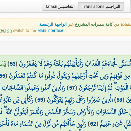
التراجــم
Translations
التفاسيــر
tafasir
ستفادة من
كافة مميزات المشروع
عبر
الواجهة الرئيسية
version
switch to the
Main interface
سَمًّى لَّجَاءَهُمُ الْعَذَابُ وَلَيَأْتِيَنَّهُم بَغْتَةً وَهُمْ لَا يَشْعُرُونَ
(
53
)
يَسْت
 مِن فَوْقِهِمْ وَمِن تَحْتِ أَرْجُلِهِمْ وَيَقُولُ ذُوقُوا مَا كُنتُمْ تَعْمَلُونَ
(
55
الْمَوْتِ ۖ ثُمَّ إِلَيْنَا تُرْجَعُونَ
(
57
)
وَالَّذِينَ آمَنُوا وَعَمِلُوا الصَّالِحَاتِ لَنُ
ينَ
(
58
)
الَّذِينَ صَبَرُوا وَعَلَىٰ رَبِّهِمْ يَتَوَكَّلُونَ
(
59
)
وَكَأَيِّن مِّن دَابَّةٍ لّ
ْ خَلَقَ السَّمَاوَاتِ وَالْأَرْضَ وَسَخَّرَ الشَّمْسَ وَالْقَمَرَ لَيَقُولُنَّ اللَّهُ ۖ فَأَ
بِكُلِّ شَيْءٍ عَلِيمٌ
(
62
)
وَلَئِن سَأَلْتَهُم مَّن نَّزَّلَ مِنَ السَّمَاءِ مَاءً فَأَحْيَا