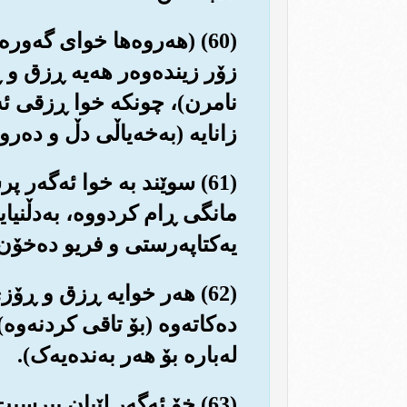
(60) (هه‌روه‌ها خوای گه‌
زۆر زینده‌وه‌ر هه‌یه ڕزق و 
نامرن)، چونکه خوا ڕزقی ئه‌
زانایه (به‌خه‌یاڵی دڵ و ده‌رو
(61) سوێند به خوا ئه‌گه‌
مانگی ڕام کردووه‌، به‌دڵنیا
یه‌کتاپه‌رستی و فریو ده‌خۆن
(62) هه‌ر خوایه ڕزق و ڕۆز
ده‌کاته‌وه (بۆ تاقی کردنه‌وه
له‌باره بۆ هه‌ر به‌نده‌یه‌ک).
(63) خۆ ئه‌گه‌ر لێیان بپرس