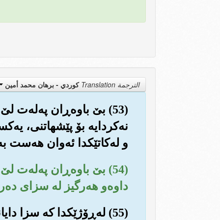
الترجمة Translation
كوردي - برهان محمد أمين
(53) بێ باوه‌ڕان په‌له‌ت 
نه‌کردایه بۆ پێشهاتنی، یه‌کس
و له‌کاتێکدا ئه‌وان هه‌ست به
(54) بێ باوه‌ڕان په‌له‌ت
داوه‌و هه‌رگیز له سزای ده‌ربا
(55) له‌ڕۆژێکدا که سزا دا‌