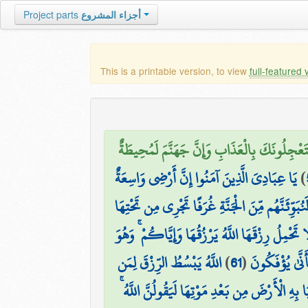
أجزاء المشروع
Project parts
This is a printable version, to view
full-featured 
َعْجِلُونَكَ بِالْعَذَابِ وَإِنَّ جَهَنَّمَ لَمُحِيطَةٌ
)
يَا عِبَادِيَ الَّذِينَ آمَنُوا إِنَّ أَرْضِي وَاسِعَةٌ
بَوِّئَنَّهُم مِّنَ الْجَنَّةِ غُرَفًا تَجْرِي مِن تَحْتِهَا
َا تَحْمِلُ رِزْقَهَا اللَّهُ يَرْزُقُهَا وَإِيَّاكُمْ ۚ وَهُوَ
نَّىٰ يُؤْفَكُونَ
(
61
)
اللَّهُ يَبْسُطُ الرِّزْقَ لِمَن
 بِهِ الْأَرْضَ مِن بَعْدِ مَوْتِهَا لَيَقُولُنَّ اللَّهُ ۚ