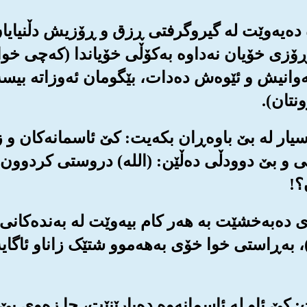
وره ده‌یه‌وێت له گیروگرفتی ڕزق و ڕۆزیش دڵنیایا
ڕۆزی خۆیان نه‌داوه به‌کۆڵی خۆیاندا (که‌چی خوا 
وانیش و ئێوه‌ش ده‌دات، بێگومان ئه‌وزاته بیسه‌
ونتان).
ر پرسیار له بێ باوه‌ڕان بکه‌یت: کێ ئاسمانه‌کان
یی و بێ دوودڵی ده‌ڵێن: (الله‌) دروستی کردوون،
؟!
ی ده‌به‌خشێت به هه‌ر کام بیه‌وێت له به‌نده‌کانی،
‌)، به‌ڕاستی خوا خۆی به‌هه‌موو شتێک زاناو ئاگای
یت: کێ ئاو له ئاسمانه‌وه ده‌بارێنێت، جا زه‌وی پێ 