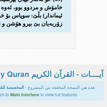
خامۆش و مردوو بوو، ئه‌وه به‌د
ئیماندار) بڵێ: سوپاس بۆ خوا، 
زۆربه‌یان بێ بیرو هۆشن و ژیر
آيــــات - القرآن الكريم Holy Quran -
هذه هي النسخة المخففة من المشروع -
المخصصة للقر
tch to
to view full features
Main interface