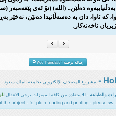
ڵنیاییه‌وه ده‌ڵێن.. (الله‌) (تۆ ئه‌ی پێغه‌مبه‌ر (
که ئاوا، دان به ده‌سه‌ڵاتیدا ده‌نێن، نه‌خێر به‌ڕا
یان نا‌خه‌نه‌کار.
إضافة ترجمة
Add Translation
مشروع المصحف الإلكتروني بجامعة الملك سعود
- للاستفادة من كافة المميزات يرجى الانتقال
اءة والطباعة
للو
of the project - for plain reading and printing - please swi