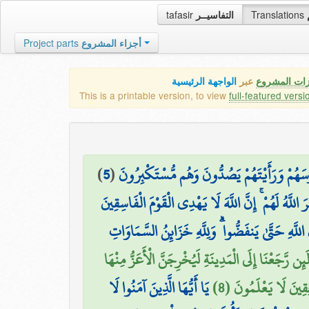
tafasir
التفاسيــر
Translations
Project parts
أجزاء المشروع
زات المشروع
عبر
الواجهة الرئيسية
This is a printable version, to view
full-featured versi
)
5
(
ءُوسَهُمْ وَرَأَيْتَهُمْ يَصُدُّونَ وَهُم مُّسْتَكْبِرُونَ
 اللَّهُ لَهُمْ ۚ إِنَّ اللَّهَ لَا يَهْدِي الْقَوْمَ الْفَاسِقِينَ
لَّهِ حَتَّىٰ يَنفَضُّوا ۗ وَلِلَّهِ خَزَائِنُ السَّمَاوَاتِ
ئِن رَّجَعْنَا إِلَى الْمَدِينَةِ لَيُخْرِجَنَّ الْأَعَزُّ مِنْهَا
َافِقِينَ لَا يَعْلَمُونَ (8
يَا أَيُّهَا الَّذِينَ آمَنُوا لَا