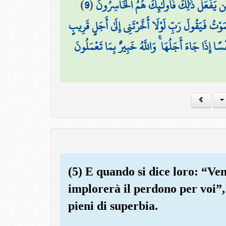
)
9
(
ن يَفْعَلْ ذَٰلِكَ فَأُولَٰئِكَ هُمُ الْخَاسِرُونَ
ْتُ فَيَقُولَ رَبِّ لَوْلَا أَخَّرْتَنِي إِلَىٰ أَجَلٍ قَرِيبٍ
فْسًا إِذَا جَاءَ أَجَلُهَا ۚ وَاللَّهُ خَبِيرٌ بِمَا تَعْمَلُونَ
(5) E quando si dice loro: “Ven
implorerà il perdono per voi”, 
pieni di superbia.