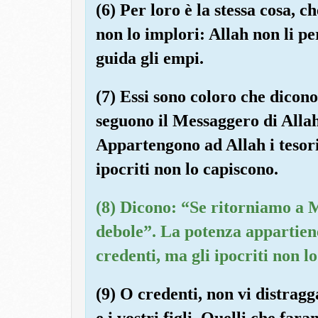
(6) Per loro è la stessa cosa, 
non lo implori: Allah non li p
guida gli empi.
(7) Essi sono coloro che dicon
seguono il Messaggero di Allah
Appartengono ad Allah i tesori 
ipocriti non lo capiscono.
(8) Dicono: “Se ritorniamo a M
debole”. La potenza appartien
credenti, ma gli ipocriti non l
(9) O credenti, non vi distragg
e i vostri figli. Quelli che far