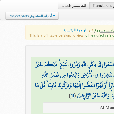
tafasir
التفاسيــر
Translations
Project parts
أجزاء المشروع
زات المشروع
عبر
الواجهة الرئيسية
This is a printable version, to view
full-featured versi
اسْعَوْا إِلَىٰ ذِكْرِ اللَّهِ وَذَرُوا الْبَيْعَ ۚ ذَٰلِكُمْ خَيْرٌ
َانتَشِرُوا فِي الْأَرْضِ وَابْتَغُوا مِن فَضْلِ اللَّهِ
جَارَةً أَوْ لَهْوًا انفَضُّوا إِلَيْهَا وَتَرَكُوكَ قَائِمًا ۚ قُلْ مَا
)
11
(
 ۚ وَاللَّهُ خَيْرُ الرَّازِقِينَ