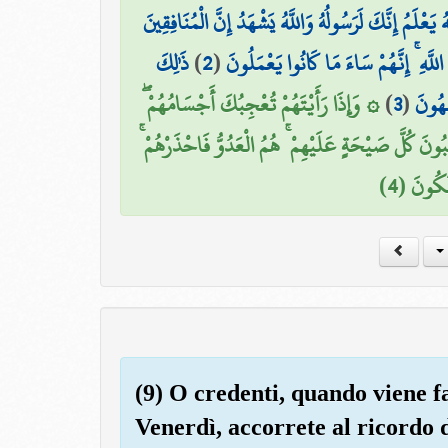
يَعْلَمُ إِنَّكَ لَرَسُولُهُ وَاللَّهُ يَشْهَدُ إِنَّ الْمُنَافِقِينَ
ذَٰلِكَ
)
2
(
لَّهِ ۚ إِنَّهُمْ سَاءَ مَا كَانُوا يَعْمَلُونَ
۞ وَإِذَا رَأَيْتَهُمْ تُعْجِبُكَ أَجْسَامُهُمْ ۖ
)
3
(
َهُونَ
سَبُونَ كُلَّ صَيْحَةٍ عَلَيْهِمْ ۚ هُمُ الْعَدُوُّ فَاحْذَرْهُمْ
ؤْفَكُونَ (4
(9) O credenti, quando viene f
Venerdì, accorrete al ricordo di