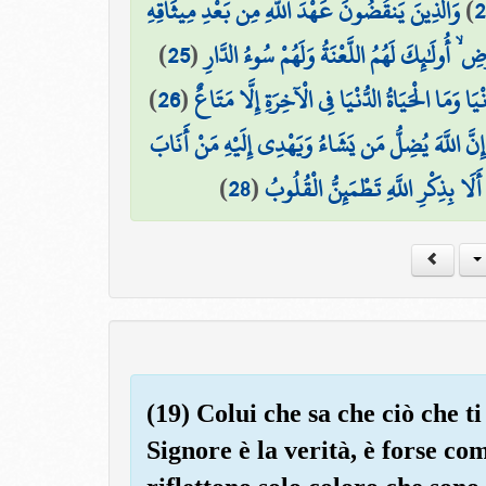
وَالَّذِينَ يَنقُضُونَ عَهْدَ اللَّهِ مِن بَعْدِ مِيثَاقِهِ
)
2
)
25
(
ۙ أُولَٰئِكَ لَهُمُ اللَّعْنَةُ وَلَهُمْ سُوءُ الدَّارِ
)
26
(
يَا وَمَا الْحَيَاةُ الدُّنْيَا فِي الْآخِرَةِ إِلَّا مَتَاعٌ
 إِنَّ اللَّهَ يُضِلُّ مَن يَشَاءُ وَيَهْدِي إِلَيْهِ مَنْ أَنَابَ
)
28
(
 أَلَا بِذِكْرِ اللَّهِ تَطْمَئِنُّ الْقُلُوبُ
(19) Colui che sa che ciò che ti
Signore è la verità, è forse com