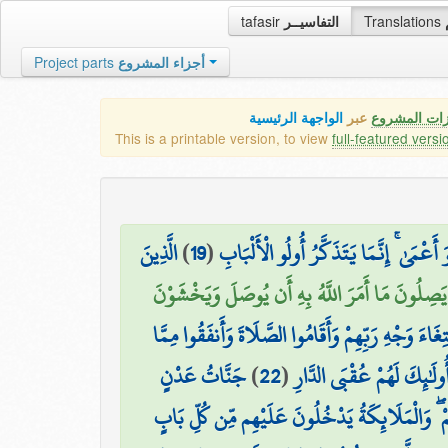
tafasir
التفاسيــر
Translations
Project parts
أجزاء المشروع
زات المشروع
عبر
الواجهة الرئيسية
This is a printable version, to view
full-featured versi
الَّذِينَ
)
19
(
۞ مَىٰ ۚ إِنَّمَا يَتَذَكَّرُ أُولُو الْأَلْبَابِ
 يَصِلُونَ مَا أَمَرَ اللَّهُ بِهِ أَن يُوصَلَ وَيَخْشَوْنَ
ِغَاءَ وَجْهِ رَبِّهِمْ وَأَقَامُوا الصَّلَاةَ وَأَنفَقُوا مِمَّا
جَنَّاتُ عَدْنٍ
)
22
(
ُولَٰئِكَ لَهُمْ عُقْبَى الدَّارِ
مْ ۖ وَالْمَلَائِكَةُ يَدْخُلُونَ عَلَيْهِم مِّن كُلِّ بَابٍ