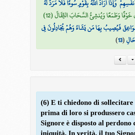
ِأَنفُسِهِمْ ۗ وَإِذَا أَرَادَ اللَّهُ بِقَوْمٍ سُوءًا فَلَا مَرَدَّ لَهُ
َ خَوْفًا وَطَمَعًا وَيُنشِئُ السَّحَابَ الثِّقَالَ (12
لصَّوَاعِقَ فَيُصِيبُ بِهَا مَن يَشَاءُ وَهُمْ يُجَادِلُونَ فِي
)
13
(
ِحَالِ
(6) E ti chiedono di sollecitar
prima di loro si produssero cas
Signore è disposto al perdono 
iniquità. In verità, il tuo Signo