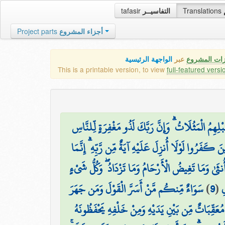
tafasir
التفاسيــر
Translations
Project parts
أجزاء المشروع
زات المشروع
عبر
الواجهة الرئيسية
This is a printable version, to view
full-featured versi
هِمُ الْمَثُلَاتُ ۗ وَإِنَّ رَبَّكَ لَذُو مَغْفِرَةٍ لِّلنَّاسِ
ينَ كَفَرُوا لَوْلَا أُنزِلَ عَلَيْهِ آيَةٌ مِّن رَّبِّهِ ۗ إِنَّمَا
 أُنثَىٰ وَمَا تَغِيضُ الْأَرْحَامُ وَمَا تَزْدَادُ ۖ وَكُلُّ شَيْءٍ
سَوَاءٌ مِّنكُم مَّنْ أَسَرَّ الْقَوْلَ وَمَن جَهَرَ
)
9
(
ِ
 مُعَقِّبَاتٌ مِّن بَيْنِ يَدَيْهِ وَمِنْ خَلْفِهِ يَحْفَظُونَهُ