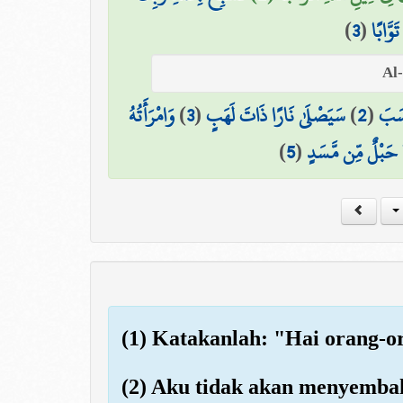
)
3
(
َوَّابًا
وَامْرَأَتُهُ
)
3
(
سَيَصْلَىٰ نَارًا ذَاتَ لَهَبٍ
)
2
(
َسَبَ
)
5
(
حَبْلٌ مِّن مَّسَدٍ
(1) Katakanlah: "Hai orang-or
(2) Aku tidak akan menyemba