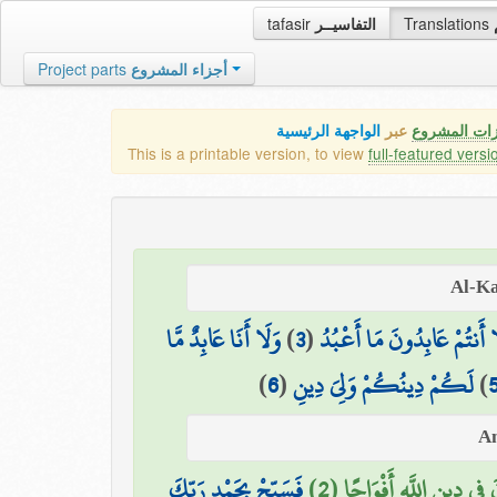
tafasir
التفاسيــر
Translations
Project parts
أجزاء المشروع
زات المشروع
عبر
الواجهة الرئيسية
This is a printable version, to view
full-featured versi
وَلَا أَنَا عَابِدٌ مَّا
)
3
(
ا أَنتُمْ عَابِدُونَ مَا أَعْبُدُ
)
6
(
لَكُمْ دِينُكُمْ وَلِيَ دِينِ
)
فِي دِينِ اللَّهِ أَفْوَاجًا (2
فَسَبِّحْ بِحَمْدِ رَبِّكَ