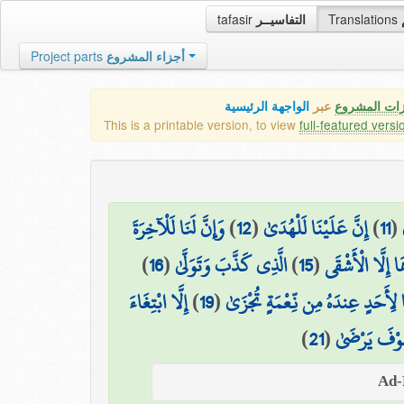
tafasir
التفاسيــر
Translations
Project parts
أجزاء المشروع
زات المشروع
عبر
الواجهة الرئيسية
This is a printable version, to view
full-featured versi
وَإِنَّ لَنَا لَلْآخِرَةَ
)
12
(
إِنَّ عَلَيْنَا لَلْهُدَىٰ
)
11
(
)
16
(
الَّذِي كَذَّبَ وَتَوَلَّىٰ
)
15
(
 إِلَّا الْأَشْقَى
إِلَّا ابْتِغَاءَ
)
19
(
 لِأَحَدٍ عِندَهُ مِن نِّعْمَةٍ تُجْزَىٰ
)
21
(
َوْفَ يَرْضَىٰ