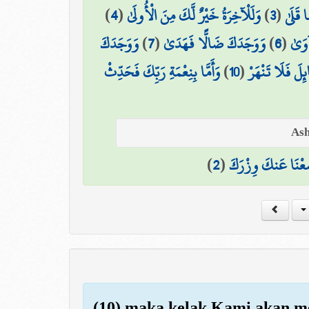
)
4
(
وَلَلْآخِرَةُ خَيْرٌ لَّكَ مِنَ الْأُولَىٰ
)
3
(
 قَلَىٰ
وَوَجَدَكَ
)
7
(
وَوَجَدَكَ ضَالًّا فَهَدَىٰ
)
6
(
آوَىٰ
وَأَمَّا بِنِعْمَةِ رَبِّكَ فَحَدِّثْ
)
10
(
ائِلَ فَلَا تَنْهَرْ
)
2
(
عْنَا عَنكَ وِزْرَكَ
(10) maka kelak Kami akan me