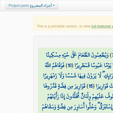
Project parts
أجزاء المشروع
This is a printable version, to view
full-featured 
وَيُطْعِمُونَ الطَّعَامَ عَلَىٰ حُبِّهِ مِسْكِينًا
)
فَوَقَاهُمُ اللَّهُ
)
10
(
َا يَوْمًا عَبُوسًا قَمْطَرِيرًا
َرَائِكِ ۖ لَا يَرَوْنَ فِيهَا شَمْسًا وَلَا زَمْهَرِيرًا
قَوَارِيرَ مِن فِضَّةٍ قَدَّرُوهَا
)
15
(
ْ قَوَارِيرَا
۞ عَلَيْهِمْ وِلْدَانٌ مُّخَلَّدُونَ إِذَا رَأَيْتَهُمْ
ْتَبْرَقٌ ۖ وَحُلُّوا أَسَاوِرَ مِن فِضَّةٍ وَسَقَاهُمْ