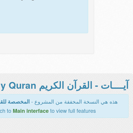
آيــــات - القرآن الكريم Holy Quran -
هذه هي النسخة المخففة من المشروع -
المخصصة للقر
tch to
to view full features
Main interface