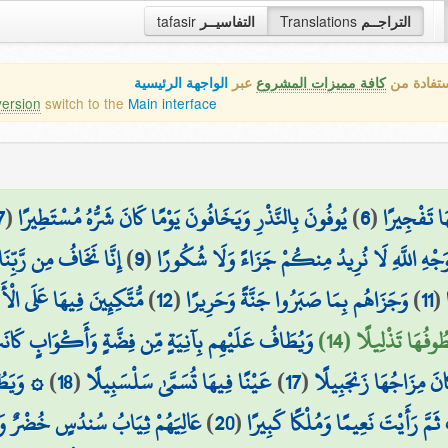
tafasir
التفاسيــر
Translations
التراجــم
ستفادة من
كافة مميزات المشروع
عبر
الواجهة الرئيسية
version
switch to the
Main interface
7
(
يُوفُونَ بِالنَّذْرِ وَيَخَافُونَ يَوْمًا كَانَ شَرُّهُ مُسْتَطِيرًا
)
6
(
َا تَفْجِيرًا
إِنَّا نَخَافُ مِن رَّبِّن
)
9
(
وَجْهِ اللَّهِ لَا نُرِيدُ مِنكُمْ جَزَاءً وَلَا شُكُورًا
مُّتَّكِئِينَ فِيهَا عَلَى الْأ
)
12
(
وَجَزَاهُم بِمَا صَبَرُوا جَنَّةً وَحَرِيرًا
)
11
(
طُوفُهَا تَذْلِيلًا (14
وَيُطَافُ عَلَيْهِم بِآنِيَةٍ مِّن فِضَّةٍ وَأَكْوَابٍ كَانَت
وَيَطُوفُ 
)
18
(
عَيْنًا فِيهَا تُسَمَّىٰ سَلْسَبِيلًا
)
17
(
انَ مِزَاجُهَا زَنجَبِيلًا
عَالِيَهُمْ ثِيَابُ سُندُسٍ خُضْرٌ وَإِس
)
20
(
 ثَمَّ رَأَيْتَ نَعِيمًا وَمُلْكًا كَبِيرًا