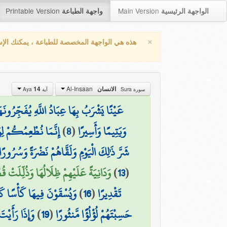
Printable Version
Main Version
الواجهة الرئيسية
واجهة الطباعة
×
هذه هي الواجهة المخصصة للطباعة ، يمكنك الإ
Al-Insaan
14
الانسان
سورة Sura
آية Aya
عَيْنًا يَشْرَبُ بِهَا عِبَادُ اللَّهِ يُفَجِّرُونَه
إِنَّمَا نُطْعِمُكُمْ لِ
)
8
(
وَيَتِيمًا وَأَسِيرًا
شَرَّ ذَٰلِكَ الْيَوْمِ وَلَقَّاهُمْ نَضْرَةً وَسُرُورًا
وَدَانِيَةً عَلَيْهِمْ ظِلَالُهَا وَذُلِّلَتْ قُ)
)
13
(
وَيُسْقَوْنَ فِيهَا كَأْسًا كَ
)
16
(
تَقْدِيرًا
وَإِذَا رَأَيْتَ
)
19
(
حَسِبْتَهُمْ لُؤْلُؤًا مَّنثُورًا