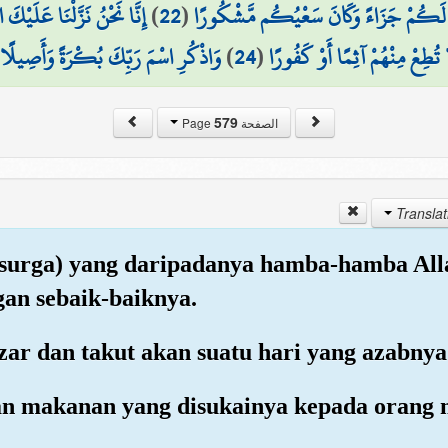
إِنَّا نَحْنُ نَزَّلْنَا عَلَيْكَ
)
22
(
َ لَكُمْ جَزَاءً وَكَانَ سَعْيُكُم مَّشْكُورًا
(
وَاذْكُرِ اسْمَ رَبِّكَ بُكْرَةً وَأَصِيلًا
)
24
(
 تُطِعْ مِنْهُمْ آثِمًا أَوْ كَفُورًا
579
الصفحة Page
am surga) yang daripadanya hamba-hamba A
an sebaik-baiknya.
ar dan takut akan suatu hari yang azabny
n makanan yang disukainya kepada orang m