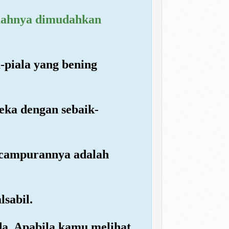
buahnya dimudahkan
-piala yang bening
reka dengan sebaik-
g campurannya adalah
lsabil.
da. Apabila kamu melihat