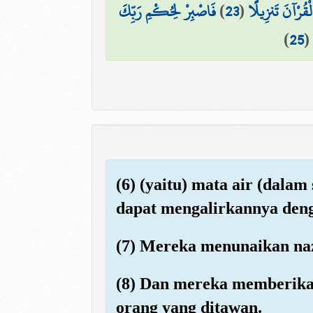
فَاصْبِرْ لِحُكْمِ رَبِّكَ
)
23
(
 الْقُرْآنَ تَنزِيلًا
)
25
(6) (yaitu) mata air (dal
dapat mengalirkannya deng
(7) Mereka menunaikan naz
(8) Dan mereka memberika
orang yang ditawan.