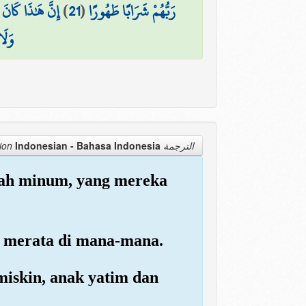
إِنَّ هَٰذَا كَان
)
21
(
رَبُّهُمْ شَرَابًا طَهُورًا
وَلَا
Indonesian - Bahasa Indonesia
الترجمة Translation
llah minum, yang mereka
a merata di mana-mana.
iskin, anak yatim dan