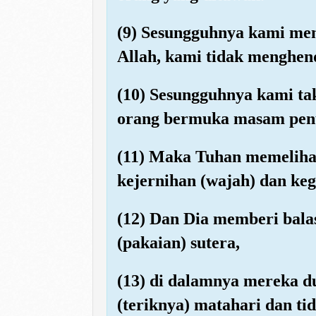
(9) Sesungguhnya kami m
Allah, kami tidak menghend
(10) Sesungguhnya kami tak
orang bermuka masam penu
(11) Maka Tuhan memeliha
kejernihan (wajah) dan keg
(12) Dan Dia memberi bala
(pakaian) sutera,
(13) di dalamnya mereka d
(teriknya) matahari dan ti