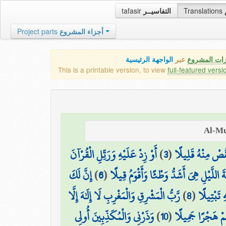
tafasir
التفاسيــر
Translations
Project parts
أجزاء المشروع
زات المشروع
عبر
الواجهة الرئيسية
This is a printable version, to view
full-featured versi
أَوْ زِدْ عَلَيْهِ وَرَتِّلِ الْقُرْآنَ
)
3
(
قُصْ مِنْهُ قَلِيلًا
إِنَّ لَكَ
)
6
(
ةَ اللَّيْلِ هِيَ أَشَدُّ وَطْئًا وَأَقْوَمُ قِيلًا
رَّبُّ الْمَشْرِقِ وَالْمَغْرِبِ لَا إِلَٰهَ إِلَّا
)
8
(
ِ تَبْتِيلًا
وَذَرْنِي وَالْمُكَذِّبِينَ أُولِي
)
10
(
ُمْ هَجْرًا جَمِيلًا