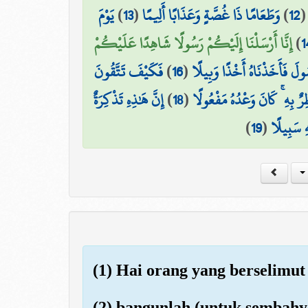
يَوْمَ
)
13
(
وَطَعَامًا ذَا غُصَّةٍ وَعَذَابًا أَلِيمًا
)
12
إِنَّا أَرْسَلْنَا إِلَيْكُمْ رَسُولًا شَاهِدًا عَلَيْكُمْ
)
1
فَكَيْفَ تَتَّقُونَ
)
16
(
ولَ فَأَخَذْنَاهُ أَخْذًا وَبِيلًا
إِنَّ هَٰذِهِ تَذْكِرَةٌ
)
18
(
رٌ بِهِ ۚ كَانَ وَعْدُهُ مَفْعُولًا
)
19
(
ۖ  سَبِيلًا
(1) Hai orang yang berselim
(2) bangunlah (untuk sembahya