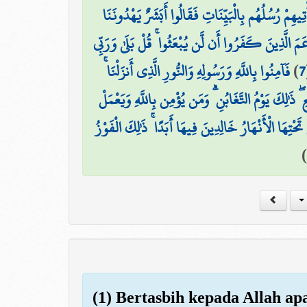
ْتِيهِمْ رُسُلُهُم بِالْبَيِّنَاتِ فَقَالُوا أَبَشَرٌ يَهْدُونَنَا
َمَ الَّذِينَ كَفَرُوا أَن لَّن يُبْعَثُوا ۚ قُلْ بَلَىٰ وَرَبِّي
فَآمِنُوا بِاللَّهِ وَرَسُولِهِ وَالنُّورِ الَّذِي أَنزَلْنَا ۚ
)
7
 ۖ ذَٰلِكَ يَوْمُ التَّغَابُنِ ۗ وَمَن يُؤْمِن بِاللَّهِ وَيَعْمَلْ
ِهَا الْأَنْهَارُ خَالِدِينَ فِيهَا أَبَدًا ۚ ذَٰلِكَ الْفَوْزُ
)
(1) Bertasbih kepada Allah ap