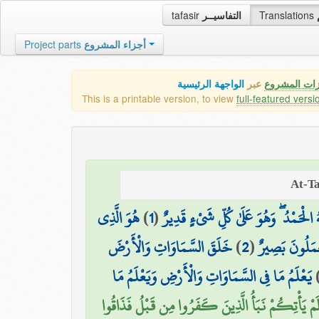
tafasir
التفاسيــر
Translations
Project parts
أجزاء المشروع
زات المشروع
عبر
الواجهة الرئيسية
This is a printable version, to view
full-featured versi
هُوَ الَّذِي
)
1
(
ُ الْحَمْدُ ۖ وَهُوَ عَلَىٰ كُلِّ شَيْءٍ قَدِيرٌ
خَلَقَ السَّمَاوَاتِ وَالْأَرْضَ
)
2
(
ْمَلُونَ بَصِيرٌ
يَعْلَمُ مَا فِي السَّمَاوَاتِ وَالْأَرْضِ وَيَعْلَمُ مَا
لَمْ يَأْتِكُمْ نَبَأُ الَّذِينَ كَفَرُوا مِن قَبْلُ فَذَاقُوا