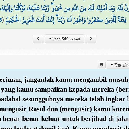
ِرَنَّ لَكَ وَمَا أَمْلِكُ لَكَ مِنَ اللَّهِ مِن شَيْءٍ ۖ رَّبَّنَا عَلَيْكَ تَوَكَّلْنَا وَإِلَيْكَ 
5
(
فِتْنَةً لِّلَّذِينَ كَفَرُوا وَاغْفِرْ لَنَا رَبَّنَا ۖ إِنَّكَ أَنتَ الْعَزِيزُ الْحَكِيمُ
549
الصفحة Page
 beriman, janganlah kamu mengambil mus
a yang kamu sampaikan kepada mereka (be
 padahal sesungguhnya mereka telah ingkar
mengusir Rasul dan (mengusir) kamu kare
 benar-benar keluar untuk berjihad di jal
kamu berbuat demikian). Kamu memberitahu