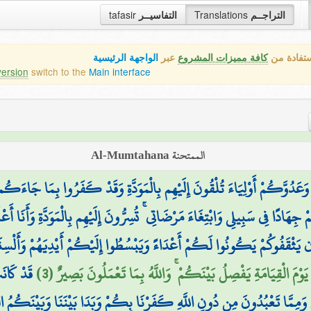
tafasir
التفاسيــر
Translations
التراجــم
ستفادة من
كافة مميزات المشروع
عبر
الواجهة الرئيسية
version
switch to the
Main interface
الممتحنة Al-Mumtahana
ي وَعَدُوَّكُمْ أَوْلِيَاءَ تُلْقُونَ إِلَيْهِم بِالْمَوَدَّةِ وَقَدْ كَفَرُوا بِمَا جَاءَكُم
جِهَادًا فِي سَبِيلِي وَابْتِغَاءَ مَرْضَاتِي ۚ تُسِرُّونَ إِلَيْهِم بِالْمَوَدَّةِ وَأَنَا أَعْلَ
ن يَثْقَفُوكُمْ يَكُونُوا لَكُمْ أَعْدَاءً وَيَبْسُطُوا إِلَيْكُمْ أَيْدِيَهُمْ وَأَلْسِنَ
ْمَ الْقِيَامَةِ يَفْصِلُ بَيْنَكُمْ ۚ وَاللَّهُ بِمَا تَعْمَلُونَ بَصِيرٌ (3
قَدْ كَانَ
ْ وَمِمَّا تَعْبُدُونَ مِن دُونِ اللَّهِ كَفَرْنَا بِكُمْ وَبَدَا بَيْنَنَا وَبَيْنَكُمُ الْعَدَ