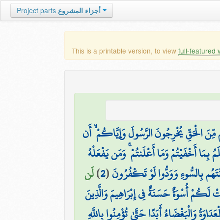
Project parts
أجزاء المشروع
This is a printable version, to view
full-featured 
 مِّنَ الْحَقِّ يُخْرِجُونَ الرَّسُولَ وَإِيَّاكُمْ ۙ أَن
مُ بِمَا أَخْفَيْتُمْ وَمَا أَعْلَنتُمْ ۚ وَمَن يَفْعَلْهُ
لَن
)
2
(
تَهُم بِالسُّوءِ وَوَدُّوا لَوْ تَكْفُرُونَ
تْ لَكُمْ أُسْوَةٌ حَسَنَةٌ فِي إِبْرَاهِيمَ وَالَّذِينَ
اوَةُ وَالْبَغْضَاءُ أَبَدًا حَتَّىٰ تُؤْمِنُوا بِاللَّهِ