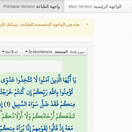
Printable Version
Main Version
الواجهة الرئيسية
واجهة الطباعة
×
هذه هي الواجهة المخصصة للطباعة ، يمكنك الإ
Al-Mumtahana
3
الممتحنة
سورة Sura
آية Aya
يَا أَيُّهَا الَّذِينَ آمَنُوا لَا تَتَّخِذُوا عَدُوِّ
تُؤْمِنُوا بِاللَّهِ رَبِّكُمْ إِن كُنتُمْ خَرَجْتُمْ 
إِ
)
1
(
مِنكُمْ فَقَدْ ضَلَّ سَوَاءَ السَّبِيلِ
تَنفَعَكُمْ أَرْحَامُكُمْ وَلَا أَوْلَادُكُمْ ۚ يَو)
مَعَهُ إِذْ قَالُوا لِقَوْمِهِمْ إِنَّا بُرَآءُ مِنكُم