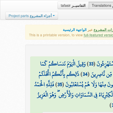
tafasir
التفاسيــر
Translations
Project parts
أجزاء المشروع
زات المشروع
عبر
الواجهة الرئيسية
This is a printable version, to view
full-featured versi
وَقِيلَ الْيَوْمَ نَنسَاكُمْ كَمَا
)
33
(
سْتَهْزِئُونَ
ذَٰلِكُم بِأَنَّكُمُ اتَّخَذْتُمْ
)
34
(
 مِّن نَّاصِرِينَ
فَلِلَّهِ الْحَمْدُ
)
35
(
َجُونَ مِنْهَا وَلَا هُمْ يُسْتَعْتَبُونَ
الْكِبْرِيَاءُ فِي السَّمَاوَاتِ وَالْأَرْضِ ۖ وَهُوَ الْعَزِيزُ
)