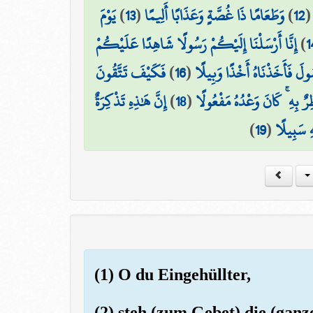
يَوْمَ
)
13
(
وَطَعَامًا ذَا غُصَّةٍ وَعَذَابًا أَلِيمًا
)
12
إِنَّا أَرْسَلْنَا إِلَيْكُمْ رَسُولًا شَاهِدًا عَلَيْكُمْ
)
1
فَكَيْفَ تَتَّقُونَ
)
16
(
ولَ فَأَخَذْنَاهُ أَخْذًا وَبِيلًا
إِنَّ هَٰذِهِ تَذْكِرَةٌ
)
18
(
رٌ بِهِ ۚ كَانَ وَعْدُهُ مَفْعُولًا
)
19
(
ۖ  سَبِيلًا
(1) O du Eingehüllter,
(2) steh (zum Gebet) die (ganz