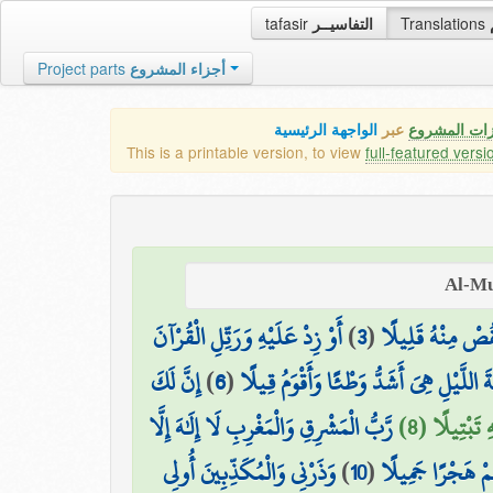
tafasir
التفاسيــر
Translations
Project parts
أجزاء المشروع
زات المشروع
عبر
الواجهة الرئيسية
This is a printable version, to view
full-featured versi
أَوْ زِدْ عَلَيْهِ وَرَتِّلِ الْقُرْآنَ
)
3
(
قُصْ مِنْهُ قَلِيلًا
إِنَّ لَكَ
)
6
(
ةَ اللَّيْلِ هِيَ أَشَدُّ وَطْئًا وَأَقْوَمُ قِيلًا
ِ تَبْتِيلًا (8
رَّبُّ الْمَشْرِقِ وَالْمَغْرِبِ لَا إِلَٰهَ إِلَّا
وَذَرْنِي وَالْمُكَذِّبِينَ أُولِي
)
10
(
ُمْ هَجْرًا جَمِيلًا