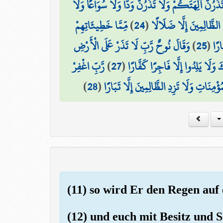
تَذَرُنَّ آلِهَتَكُمْ وَلَا تَذَرُنَّ وَدًّا وَلَا سُوَاعًا وَلَا
مِّمَّا خَطِيئَاتِهِمْ
)
24
(
ِ الظَّالِمِينَ إِلَّا ضَلَالًا
وَقَالَ نُوحٌ رَّبِّ لَا تَذَرْ عَلَى الْأَرْضِ
)
25
(
ارًا
رَّبِّ اغْفِرْ
)
27
(
 وَلَا يَلِدُوا إِلَّا فَاجِرًا كَفَّارًا
)
28
(
ُؤْمِنَاتِ وَلَا تَزِدِ الظَّالِمِينَ إِلَّا تَبَارًا
(11) so wird Er den Regen auf
(12) und euch mit Besitz und 