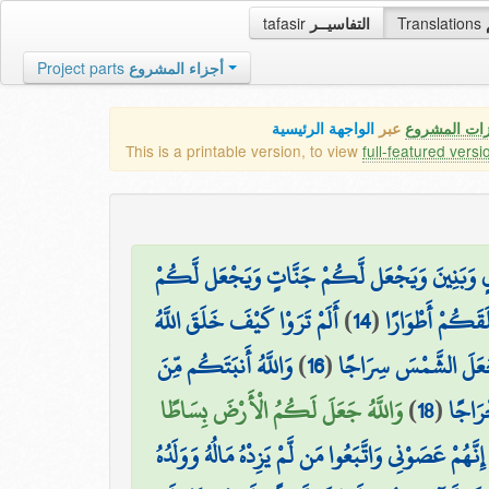
tafasir
التفاسيــر
Translations
Project parts
أجزاء المشروع
زات المشروع
عبر
الواجهة الرئيسية
This is a printable version, to view
full-featured versi
لٍ وَبَنِينَ وَيَجْعَل لَّكُمْ جَنَّاتٍ وَيَجْعَل لَّكُمْ
أَلَمْ تَرَوْا كَيْفَ خَلَقَ اللَّهُ
)
14
(
َقَكُمْ أَطْوَارًا
وَاللَّهُ أَنبَتَكُم مِّنَ
)
16
(
َجَعَلَ الشَّمْسَ سِرَاجًا
وَاللَّهُ جَعَلَ لَكُمُ الْأَرْضَ بِسَاطًا
)
18
(
رَاجًا
نَّهُمْ عَصَوْنِي وَاتَّبَعُوا مَن لَّمْ يَزِدْهُ مَالُهُ وَوَلَدُهُ