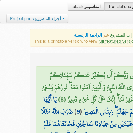
tafasir
التفاسيــر
Translations
Project parts
أجزاء المشروع
زات المشروع
عبر
الواجهة الرئيسية
This is a printable version, to view
full-featured versi
ًا عَسَىٰ رَبُّكُمْ أَن يُكَفِّرَ عَنكُمْ سَيِّئَاتِكُمْ
للَّهُ النَّبِيَّ وَالَّذِينَ آمَنُوا مَعَهُ ۖ نُورُهُمْ يَسْعَىٰ
غْفِرْ لَنَا ۖ إِنَّكَ عَلَىٰ كُلِّ شَيْءٍ قَدِيرٌ (8
يَا أَيُّهَا
ضَرَبَ اللَّهُ مَثَلًا
)
9
(
هُمْ جَهَنَّمُ ۖ وَبِئْسَ الْمَصِيرُ
َبْدَيْنِ مِنْ عِبَادِنَا صَالِحَيْنِ فَخَانَتَاهُمَا فَلَمْ