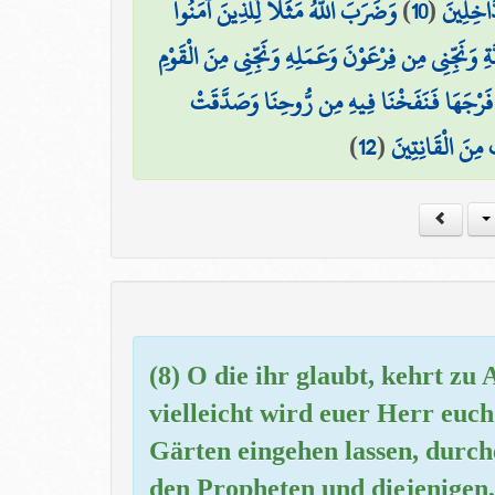
وَضَرَبَ اللَّهُ مَثَلًا لِّلَّذِينَ آمَنُوا
)
10
(
َّاخِلِينَ
ِ وَنَجِّنِي مِن فِرْعَوْنَ وَعَمَلِهِ وَنَجِّنِي مِنَ الْقَوْمِ
 فَرْجَهَا فَنَفَخْنَا فِيهِ مِن رُّوحِنَا وَصَدَّقَتْ
)
12
(
 مِنَ الْقَانِتِينَ
(8) O die ihr glaubt, kehrt zu
vielleicht wird euer Herr euch
Gärten eingehen lassen, durch
den Propheten und diejenigen,