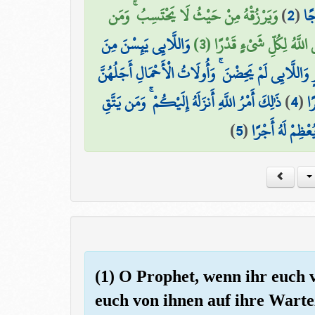
وَيَرْزُقْهُ مِنْ حَيْثُ لَا يَحْتَسِبُ ۚ وَمَن
)
2
(
جًا
لَ اللَّهُ لِكُلِّ شَيْءٍ قَدْرًا (3
وَاللَّائِي يَئِسْنَ مِنَ
 وَاللَّائِي لَمْ يَحِضْنَ ۚ وَأُولَاتُ الْأَحْمَالِ أَجَلُهُنَّ
ذَٰلِكَ أَمْرُ اللَّهِ أَنزَلَهُ إِلَيْكُمْ ۚ وَمَن يَتَّقِ
)
4
(
ًا
)
5
(
ُعْظِمْ لَهُ أَجْرًا
(1) O Prophet, wenn ihr euch 
euch von ihnen auf ihre Wartez