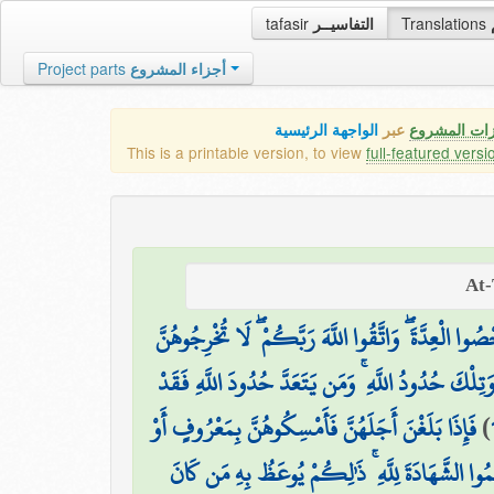
tafasir
التفاسيــر
Translations
Project parts
أجزاء المشروع
زات المشروع
عبر
الواجهة الرئيسية
This is a printable version, to view
full-featured versi
أَحْصُوا الْعِدَّةَ ۖ وَاتَّقُوا اللَّهَ رَبَّكُمْ ۖ لَا تُخْرِجُوهُنَّ
 وَتِلْكَ حُدُودُ اللَّهِ ۚ وَمَن يَتَعَدَّ حُدُودَ اللَّهِ فَقَدْ
فَإِذَا بَلَغْنَ أَجَلَهُنَّ فَأَمْسِكُوهُنَّ بِمَعْرُوفٍ أَوْ
)
وا الشَّهَادَةَ لِلَّهِ ۚ ذَٰلِكُمْ يُوعَظُ بِهِ مَن كَانَ