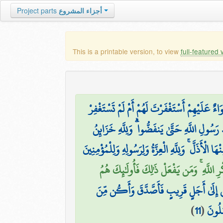
Project parts
أجزاء المشروع
This is a printable version, to view
full-featured 
اءٌ عَلَيْهِمْ أَسْتَغْفَرْتَ لَهُمْ أَمْ لَمْ تَسْتَغْفِرْ
َسُولِ اللَّهِ حَتَّىٰ يَنفَضُّوا ۗ وَلِلَّهِ خَزَائِنُ
 الْأَذَلَّ ۚ وَلِلَّهِ الْعِزَّةُ وَلِرَسُولِهِ وَلِلْمُؤْمِنِينَ
 اللَّهِ ۚ وَمَن يَفْعَلْ ذَٰلِكَ فَأُولَٰئِكَ هُمُ
ي إِلَىٰ أَجَلٍ قَرِيبٍ فَأَصَّدَّقَ وَأَكُن مِّنَ
)
11
(
َلُونَ