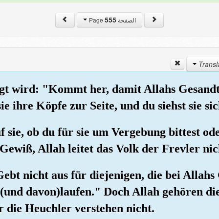
555
الصفحة Page
agt wird: "Kommt her, damit Allahs Gesand
ie ihre Köpfe zur Seite, und du siehst sie 
uf sie, ob du für sie um Vergebung bittest ode
Gewiß, Allah leitet das Volk der Frevler nic
"Gebt nicht aus für diejenigen, die bei Allahs
 (und davon)laufen." Doch Allah gehören d
 die Heuchler verstehen nicht.