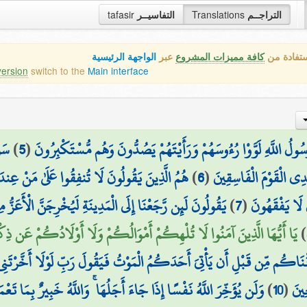
tafasir
التفاسيــر
Translations
التراجــم
ستفادة من
كافة مميزات المشروع
عبر
الواجهة الرئيسية
version
switch to the
Main interface
سَوَ
)
5
(
َسُولُ اللَّهِ لَوَّوْا رُءُوسَهُمْ وَرَأَيْتَهُمْ يَصُدُّونَ وَهُم مُّسْتَكْبِرُونَ
هُمُ الَّذِينَ يَقُولُونَ لَا تُنفِقُوا عَلَىٰ مَنْ عِندَ ر
)
6
(
يَهْدِي الْقَوْمَ الْفَاسِقِينَ
يَقُولُونَ لَئِن رَّجَعْنَا إِلَى الْمَدِينَةِ لَيُخْرِجَنَّ الْأَعَزُّ مِنْهَا
)
7
(
 لَا يَفْقَهُونَ
يَا أَيُّهَا الَّذِينَ آمَنُوا لَا تُلْهِكُمْ أَمْوَالُكُمْ وَلَا أَوْلَادُكُمْ عَن ذِكْرِ
)
قْنَاكُم مِّن قَبْلِ أَن يَأْتِيَ أَحَدَكُمُ الْمَوْتُ فَيَقُولَ رَبِّ لَوْلَا أَخَّرْتَنِ
وَلَن يُؤَخِّرَ اللَّهُ نَفْسًا إِذَا جَاءَ أَجَلُهَا ۚ وَاللَّهُ خَبِيرٌ بِمَا تَعْم
)
10
(
ِينَ