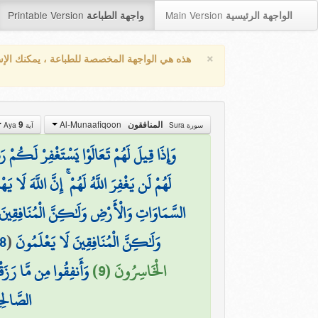
Printable Version
Main Version
الواجهة الرئيسية
واجهة الطباعة
×
هذه هي الواجهة المخصصة للطباعة ، يمكنك الإ
Al-Munaafiqoon
9
المنافقون
سورة Sura
آية Aya
وَإِذَا قِيلَ لَهُمْ تَعَالَوْا يَسْتَغْفِرْ لَكُمْ ر
لَهُمْ لَن يَغْفِرَ اللَّهُ لَهُمْ ۚ إِنَّ اللَّهَ لَا 
السَّمَاوَاتِ وَالْأَرْضِ وَلَٰكِنَّ الْمُنَافِقِينَ
8
(
وَلَٰكِنَّ الْمُنَافِقِينَ لَا يَعْلَمُونَ
الْخَاسِرُونَ (9)
وَأَنفِقُوا مِن مَّا رَزَ
الصَّالِح