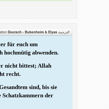
Deutsch - Bubenheim & Elyas
الترجمة Translation
ter für euch um
sich hochmütig abwenden.
r nicht bittest; Allah
ht recht.
 Gesandtem sind, bis sie
ie Schatzkammern der