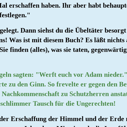
Mal erschaffen haben. Ihr aber habt behaup
festlegen."
elegt. Dann siehst du die Übeltäter besorg
ns! Was ist mit diesem Buch? Es läßt nichts
Sie finden (alles), was sie taten, gegenwärti
geln sagten: "Werft euch vor Adam nieder."
örte zu den Ginn. So frevelte er gegen den B
ne Nachkommenschaft zu Schutzherren ansta
n schlimmer Tausch für die Ungerechten!
i der Erschaffung der Himmel und der Erde 