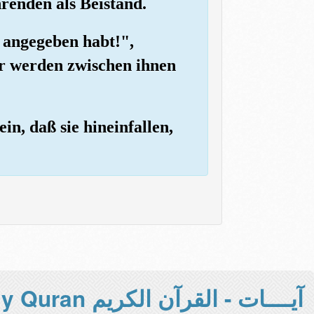
renden als Beistand.
r angegeben habt!",
ir werden zwischen ihnen
in, daß sie hineinfallen,
آيــــات - القرآن الكريم Holy Quran -