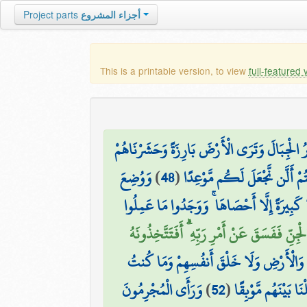
Project parts
أجزاء المشروع
This is a printable version, to view
full-featured 
ِّرُ الْجِبَالَ وَتَرَى الْأَرْضَ بَارِزَةً وَحَشَرْنَاهُمْ
وَوُضِعَ
)
48
(
ُمْ أَلَّن نَّجْعَلَ لَكُم مَّوْعِدًا
 كَبِيرَةً إِلَّا أَحْصَاهَا ۚ وَوَجَدُوا مَا عَمِلُوا
ِنِّ فَفَسَقَ عَنْ أَمْرِ رَبِّهِ ۗ أَفَتَتَّخِذُونَهُ
۞ َالْأَرْضِ وَلَا خَلْقَ أَنفُسِهِمْ وَمَا كُنتُ
وَرَأَى الْمُجْرِمُونَ
)
52
(
ا بَيْنَهُم مَّوْبِقًا