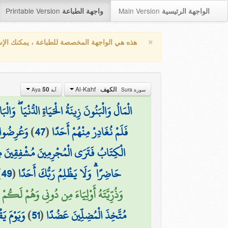
Printable Version
Main Version
الواجهة الرئيسية
واجهة الطباعة
×
هذه هي الواجهة المخصصة للطباعة ، يمكنك الإ
Al-Kahf
50
الكهف
سورة Sura
آية Aya
الْمَالُ وَالْبَنُونَ زِينَةُ الْحَيَاةِ الدُّنْيَا ۖ وَا
وَعُرِضُوا ع
)
47
(
فَلَمْ نُغَادِرْ مِنْهُمْ أَحَدًا
الْكِتَابُ فَتَرَى الْمُجْرِمِينَ مُشْفِقِينَ مِمّ
)
49
(
حَاضِرًا ۗ وَلَا يَظْلِمُ رَبُّكَ أَحَدًا
وَذُرِّيَّتَهُ أَوْلِيَاءَ مِن دُونِي وَهُمْ لَكُمْ )
وَيَوْمَ يَ
)
51
(
مُتَّخِذَ الْمُضِلِّينَ عَضُدًا