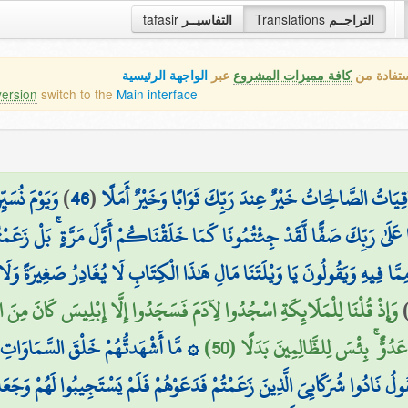
tafasir
التفاسيــر
Translations
التراجــم
ستفادة من
كافة مميزات المشروع
عبر
الواجهة الرئيسية
version
switch to the
Main interface
وَيَوْمَ نُسَي
)
46
(
لْبَاقِيَاتُ الصَّالِحَاتُ خَيْرٌ عِندَ رَبِّكَ ثَوَابًا وَخَيْرٌ أَمَلًا
َلَىٰ رَبِّكَ صَفًّا لَّقَدْ جِئْتُمُونَا كَمَا خَلَقْنَاكُمْ أَوَّلَ مَرَّةٍ ۚ بَلْ زَعَمْت
َا فِيهِ وَيَقُولُونَ يَا وَيْلَتَنَا مَالِ هَٰذَا الْكِتَابِ لَا يُغَادِرُ صَغِيرَةً وَلَا
وَإِذْ قُلْنَا لِلْمَلَائِكَةِ اسْجُدُوا لِآدَمَ فَسَجَدُوا إِلَّا إِبْلِيسَ كَانَ مِنَ الْج
عَدُوٌّ ۚ بِئْسَ لِلظَّالِمِينَ بَدَلًا (50
مَّا أَشْهَدتُّهُمْ خَلْقَ السَّمَاوَاتِ و
قُولُ نَادُوا شُرَكَائِيَ الَّذِينَ زَعَمْتُمْ فَدَعَوْهُمْ فَلَمْ يَسْتَجِيبُوا لَهُمْ وَجَعَلْنَ