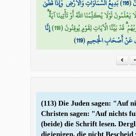
بَدِيعُ السَّمَاوَاتِ وَالْأَرْضِ ۖ وَإِذَا قَضَىٰ
)
116
(
نَ
 لَا يَعْلَمُونَ لَوْلَا يُكَلِّمُنَا اللَّهُ أَوْ تَأْتِينَا آيَةٌ
ُمْ ۗ قَدْ بَيَّنَّا الْآيَاتِ لِقَوْمٍ يُوقِنُونَ (118
إِنَّا
)
119
(
سْأَلُ عَنْ أَصْحَابِ الْجَحِيمِ
(113) Die Juden sagen: "Auf ni
Christen sagen: "Auf nichts f
(beide) die Schrift lesen. Der
diejenigen, die nicht Bescheid