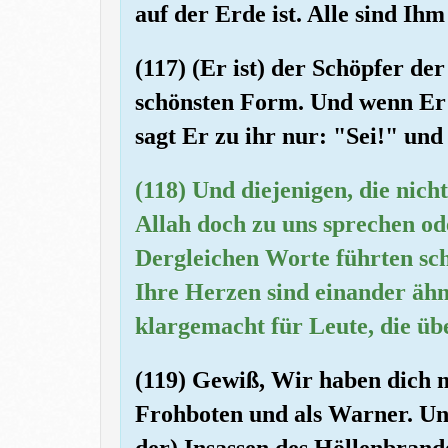
auf der Erde ist. Alle sind Ih
(117) (Er ist) der Schöpfer d
schönsten Form. Und wenn Er 
sagt Er zu ihr nur: "Sei!" und s
(118) Und diejenigen, die nic
Allah doch zu uns sprechen od
Dergleichen Worte führten sch
Ihre Herzen sind einander ähn
klargemacht für Leute, die üb
(119) Gewiß, Wir haben dich m
Frohboten und als Warner. Und
der) Insassen des Höllenbrand