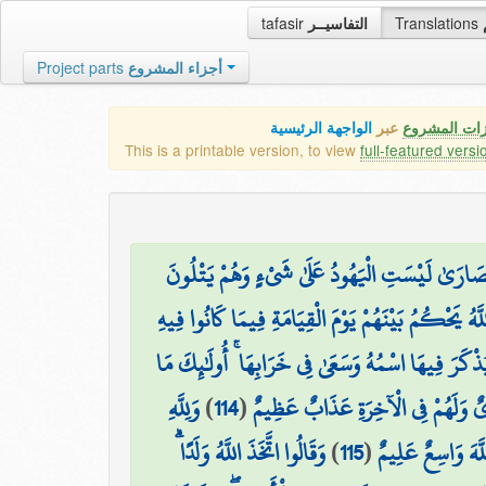
tafasir
التفاسيــر
Translations
Project parts
أجزاء المشروع
زات المشروع
عبر
الواجهة الرئيسية
This is a printable version, to view
full-featured versi
صَارَىٰ لَيْسَتِ الْيَهُودُ عَلَىٰ شَيْءٍ وَهُمْ يَتْلُونَ
َّهُ يَحْكُمُ بَيْنَهُمْ يَوْمَ الْقِيَامَةِ فِيمَا كَانُوا فِيهِ
ُذْكَرَ فِيهَا اسْمُهُ وَسَعَىٰ فِي خَرَابِهَا ۚ أُولَٰئِكَ مَا
وَلِلَّهِ
)
114
(
زْيٌ وَلَهُمْ فِي الْآخِرَةِ عَذَابٌ عَظِيمٌ
وَقَالُوا اتَّخَذَ اللَّهُ وَلَدًا ۗ
)
115
(
اللَّهَ وَاسِعٌ عَلِيمٌ