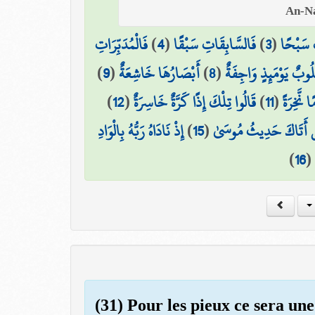
فَالْمُدَبِّرَاتِ
)
4
(
فَالسَّابِقَاتِ سَبْقًا
)
3
(
ِ سَبْحًا
)
9
(
أَبْصَارُهَا خَاشِعَةٌ
)
8
(
لُوبٌ يَوْمَئِذٍ وَاجِفَةٌ
)
12
(
قَالُوا تِلْكَ إِذًا كَرَّةٌ خَاسِرَةٌ
)
11
(
ا نَّخِرَةً
إِذْ نَادَاهُ رَبُّهُ بِالْوَادِ
)
15
(
 أَتَاكَ حَدِيثُ مُوسَىٰ
)
16
(
(31) Pour les pieux ce sera une