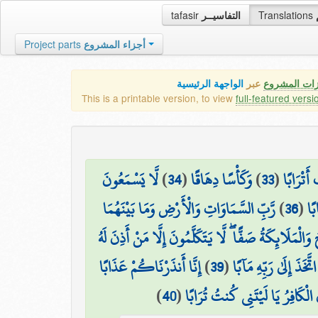
tafasir
التفاسيــر
Translations
Project parts
أجزاء المشروع
زات المشروع
عبر
الواجهة الرئيسية
This is a printable version, to view
full-featured versi
لَّا يَسْمَعُونَ
)
34
(
وَكَأْسًا دِهَاقًا
)
33
(
أَتْرَابًا
رَّبِّ السَّمَاوَاتِ وَالْأَرْضِ وَمَا بَيْنَهُمَا
)
36
(
ًا
وَالْمَلَائِكَةُ صَفًّا ۖ لَّا يَتَكَلَّمُونَ إِلَّا مَنْ أَذِنَ لَهُ
إِنَّا أَنذَرْنَاكُمْ عَذَابًا
)
39
(
َخَذَ إِلَىٰ رَبِّهِ مَآبًا
)
40
(
ُ الْكَافِرُ يَا لَيْتَنِي كُنتُ تُرَابًا