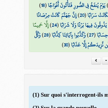
)
18
(
يَوْمَ يُنفَخُ فِي الصُّورِ فَتَأْتُونَ أَفْوَاجًا
إِنَّ جَهَنَّمَ كَانَتْ مِرْصَادًا
)
20
(
َكَانَتْ سَرَابًا
إِلَّا حَمِيمًا
)
24
(
ا يَذُوقُونَ فِيهَا بَرْدًا وَلَا شَرَابًا
وَكُلَّ
)
28
(
وَكَذَّبُوا بِآيَاتِنَا كِذَّابًا
)
27
(
 حِسَابًا
)
30
(
ن نَّزِيدَكُمْ إِلَّا عَذَابًا
(1) Sur quoi s'interrogent-ils
(2) Sur la grande nouvelle,