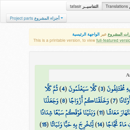
tafasir
التفاسيــر
Translations
Project parts
أجزاء المشروع
زات المشروع
عبر
الواجهة الرئيسية
This is a printable version, to view
full-featured versi
ثُمَّ كَلَّا
)
4
(
كَلَّا سَيَعْلَمُونَ
)
3
(
هِ مُخْتَلِفُونَ
وَجَعَلْنَا
)
8
(
وَخَلَقْنَاكُمْ أَزْوَاجًا
)
7
(
وْتَادًا
وَبَنَيْنَا فَوْقَكُمْ سَبْعًا شِدَادًا
)
11
(
نَّهَارَ مَعَاشًا
)
15
(
لِّنُخْرِجَ بِهِ حَبًّا وَنَبَاتًا
)
14
(
ِ مَاءً ثَجَّاجًا