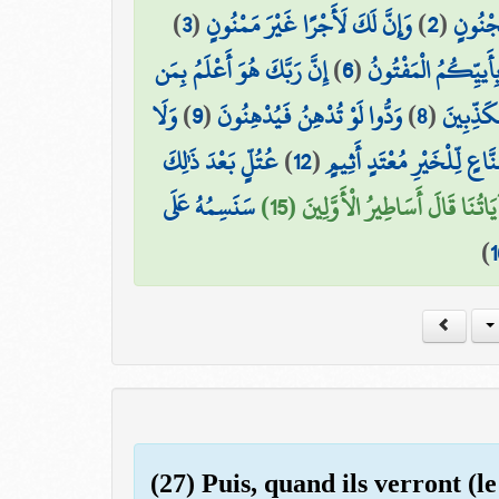
)
3
(
وَإِنَّ لَكَ لَأَجْرًا غَيْرَ مَمْنُونٍ
)
2
(
َجْنُونٍ
إِنَّ رَبَّكَ هُوَ أَعْلَمُ بِمَن
)
6
(
ِأَييِّكُمُ الْمَفْتُونُ
وَلَا
)
9
(
وَدُّوا لَوْ تُدْهِنُ فَيُدْهِنُونَ
)
8
(
كَذِّبِينَ
عُتُلٍّ بَعْدَ ذَٰلِكَ
)
12
(
َنَّاعٍ لِّلْخَيْرِ مُعْتَدٍ أَثِيمٍ
 آيَاتُنَا قَالَ أَسَاطِيرُ الْأَوَّلِينَ (15
سَنَسِمُهُ عَلَى
)
1
(27) Puis, quand ils verront (le