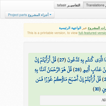
tafasir
التفاسيــر
Translations
Project parts
أجزاء المشروع
زات المشروع
عبر
الواجهة الرئيسية
This is a printable version, to view
full-featured versi
قُلْ أَرَأَيْتُمْ إِنْ
)
27
(
َا الَّذِي كُنتُم بِهِ تَدَّعُونَ
قُلْ هُوَ الرَّحْمَٰنُ آمَنَّا بِهِ
)
28
(
مِنْ عَذَابٍ أَلِيمٍ
قُلْ أَرَأَيْتُمْ إِنْ أَصْبَحَ مَاؤُكُمْ غَوْرًا فَمَن
)
)
30
(
ينٍ