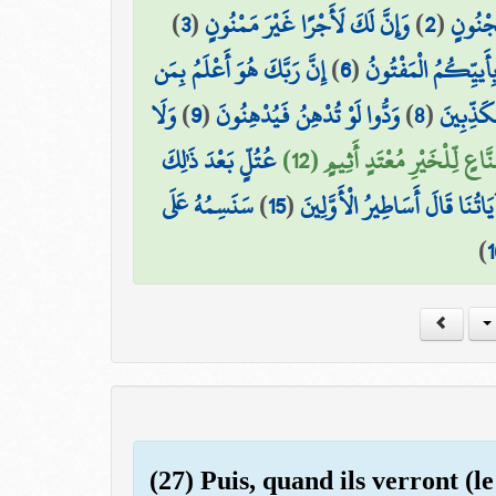
)
3
(
وَإِنَّ لَكَ لَأَجْرًا غَيْرَ مَمْنُونٍ
)
2
(
َجْنُونٍ
إِنَّ رَبَّكَ هُوَ أَعْلَمُ بِمَن
)
6
(
ِأَييِّكُمُ الْمَفْتُونُ
وَلَا
)
9
(
وَدُّوا لَوْ تُدْهِنُ فَيُدْهِنُونَ
)
8
(
كَذِّبِينَ
َّنَّاعٍ لِّلْخَيْرِ مُعْتَدٍ أَثِيمٍ (12
عُتُلٍّ بَعْدَ ذَٰلِكَ
سَنَسِمُهُ عَلَى
)
15
(
آيَاتُنَا قَالَ أَسَاطِيرُ الْأَوَّلِينَ
)
1
(27) Puis, quand ils verront (le