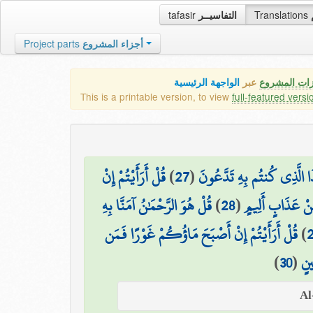
tafasir
التفاسيــر
Translations
Project parts
أجزاء المشروع
زات المشروع
عبر
الواجهة الرئيسية
This is a printable version, to view
full-featured versi
قُلْ أَرَأَيْتُمْ إِنْ
)
27
(
َا الَّذِي كُنتُم بِهِ تَدَّعُونَ
قُلْ هُوَ الرَّحْمَٰنُ آمَنَّا بِهِ
)
28
(
مِنْ عَذَابٍ أَلِيمٍ
قُلْ أَرَأَيْتُمْ إِنْ أَصْبَحَ مَاؤُكُمْ غَوْرًا فَمَن
)
)
30
(
ينٍ