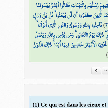
ْتِيهِمْ رُسُلُهُم بِالْبَيِّنَاتِ فَقَالُوا أَبَشَرٌ يَهْدُونَنَا
َمَ الَّذِينَ كَفَرُوا أَن لَّن يُبْعَثُوا ۚ قُلْ بَلَىٰ وَرَبِّي
فَآمِنُوا بِاللَّهِ وَرَسُولِهِ وَالنُّورِ الَّذِي أَنزَلْنَا ۚ
)
7
 ۖ ذَٰلِكَ يَوْمُ التَّغَابُنِ ۗ وَمَن يُؤْمِن بِاللَّهِ وَيَعْمَلْ
ِهَا الْأَنْهَارُ خَالِدِينَ فِيهَا أَبَدًا ۚ ذَٰلِكَ الْفَوْزُ
)
(1) Ce qui est dans les cieux et 