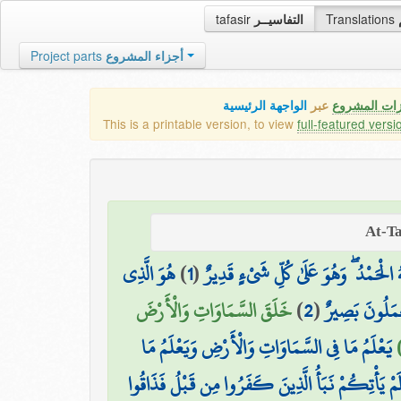
tafasir
التفاسيــر
Translations
Project parts
أجزاء المشروع
زات المشروع
عبر
الواجهة الرئيسية
This is a printable version, to view
full-featured versi
هُوَ الَّذِي
)
1
(
ُ الْحَمْدُ ۖ وَهُوَ عَلَىٰ كُلِّ شَيْءٍ قَدِيرٌ
خَلَقَ السَّمَاوَاتِ وَالْأَرْضَ
)
2
(
ْمَلُونَ بَصِيرٌ
يَعْلَمُ مَا فِي السَّمَاوَاتِ وَالْأَرْضِ وَيَعْلَمُ مَا
لَمْ يَأْتِكُمْ نَبَأُ الَّذِينَ كَفَرُوا مِن قَبْلُ فَذَاقُوا