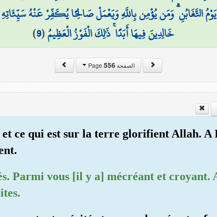
 يَوْمُ التَّغَابُنِ ۗ وَمَن يُؤْمِن بِاللَّهِ وَيَعْمَلْ صَالِحًا يُكَفِّرْ عَنْهُ سَيِّئَاتِه
)
9
(
خَالِدِينَ فِيهَا أَبَدًا ۚ ذَٰلِكَ الْفَوْزُ الْعَظِيمُ
556
الصفحة Page
 et ce qui est sur la terre glorifient Allah. A
ent.
és. Parmi vous [il y a] mécréant et croyant.
ites.