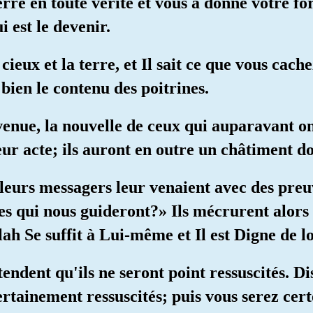
 terre en toute vérité et vous a donné votre f
i est le devenir.
es cieux et la terre, et Il sait ce que vous cac
bien le contenu des poitrines.
rvenue, la nouvelle de ceux qui auparavant o
eur acte; ils auront en outre un châtiment d
e leurs messagers leur venaient avec des preuv
s qui nous guideront?» Ils mécrurent alors 
lah Se suffit à Lui-même et Il est Digne de l
endent qu'ils ne seront point ressuscités. D
ertainement ressuscités; puis vous serez cer