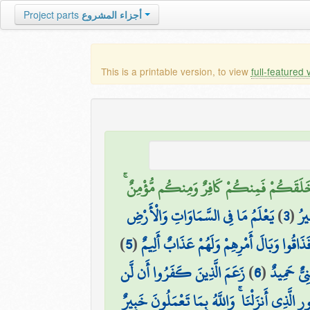
Project parts
أجزاء المشروع
This is a printable version, to view
full-featured 
ي خَلَقَكُمْ فَمِنكُمْ كَافِرٌ وَمِنكُم مُّؤْمِنٌ
يَعْلَمُ مَا فِي السَّمَاوَاتِ وَالْأَرْضِ
)
3
(
يرُ
)
5
(
َاقُوا وَبَالَ أَمْرِهِمْ وَلَهُمْ عَذَابٌ أَلِيمٌ
زَعَمَ الَّذِينَ كَفَرُوا أَن لَّن
)
6
(
ِيٌّ حَمِيدٌ
ُورِ الَّذِي أَنزَلْنَا ۚ وَاللَّهُ بِمَا تَعْمَلُونَ خَبِيرٌ