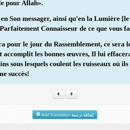
ile pour Allah».
 en Son messager, ainsi qu'en la Lumière [
t Parfaitement Connaisseur de ce que vous fai
ira pour le jour du Rassemblement, ce sera l
et accomplit les bonnes œuvres, Il lui effacer
ins sous lesquels coulent les ruisseaux où i
me succès!
Add Translation
إضافة ترجمة