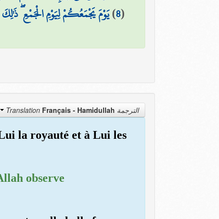
يَوْمَ يَجْمَعُكُمْ لِيَوْمِ الْجَمْعِ ۖ ذَٰلِكَ
)
8
(
Français - Hamidullah
الترجمة Translation
 Lui la royauté et à Lui les
 Allah observe