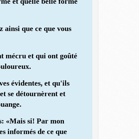
orme et quelle belle forme
hez ainsi que ce que vous
nt mécru et qui ont goûté
ouloureux.
es évidentes, et qu'ils
et se détournèrent et
ouange.
is: «Mais si! Par mon
tes informés de ce que