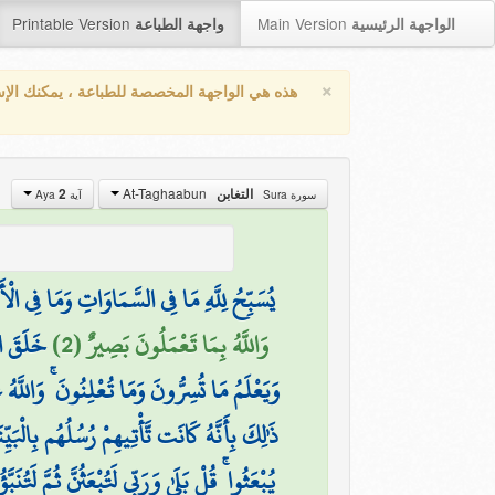
Printable Version
Main Version
الواجهة الرئيسية
واجهة الطباعة
×
هذه هي الواجهة المخصصة للطباعة ، يمكنك الإ
At-Taghaabun
2
التغابن
سورة Sura
آية Aya
يُسَبِّحُ لِلَّهِ مَا فِي السَّمَاوَاتِ وَمَا فِي الْأَ
وَاللَّهُ بِمَا تَعْمَلُونَ بَصِيرٌ (2)
خَلَقَ ال
وَيَعْلَمُ مَا تُسِرُّونَ وَمَا تُعْلِنُونَ ۚ وَاللَّه
ذَٰلِكَ بِأَنَّهُ كَانَت تَّأْتِيهِمْ رُسُلُهُم بِالْبَيّ
يُبْعَثُوا ۚ قُلْ بَلَىٰ وَرَبِّي لَتُبْعَثُنَّ ثُمَّ لَتُنَب