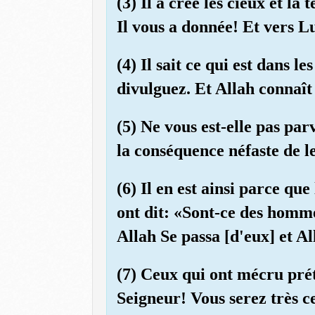
(3) Il a créé les cieux et la
Il vous a donnée! Et vers Lu
(4) Il sait ce qui est dans l
divulguez. Et Allah connaît 
(5) Ne vous est-elle pas pa
la conséquence néfaste de l
(6) Il en est ainsi parce qu
ont dit: «Sont-ce des homme
Allah Se passa [d'eux] et Al
(7) Ceux qui ont mécru prét
Seigneur! Vous serez très c