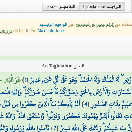
tafasir
التفاسيــر
Translations
التراجــم
ستفادة من
كافة مميزات المشروع
عبر
الواجهة الرئيسية
version
switch to the
Main interface
التغابن At-Taghaabun
هُوَ الَّذِ ۚ
)
1
(
رْضِ ۖ لَهُ الْمُلْكُ وَلَهُ الْحَمْدُ ۖ وَهُوَ عَلَىٰ كُلِّ شَيْءٍ قَدِيرٌ
سَّمَاوَاتِ وَالْأَرْضَ بِالْحَقِّ وَصَوَّرَكُمْ فَأَحْسَنَ صُوَرَكُمْ ۖ وَإِلَيْهِ الْمَصِ
أَلَمْ يَأْتِكُمْ نَبَأُ الَّذِينَ كَفَرُوا مِن قَبْلُ فَذ
)
4
(
ُ عَلِيمٌ بِذَاتِ الصُّدُورِ
ِنَاتِ فَقَالُوا أَبَشَرٌ يَهْدُونَنَا فَكَفَرُوا وَتَوَلَّوا ۚ وَّاسْتَغْنَى اللَّهُ ۚ وَاللَّهُ غَن
فَآمِنُوا بِاللَّهِ وَرَسُولِهِ وَالنّ
)
7
(
َّؤُنَّ بِمَا عَمِلْتُمْ ۚ وَذَٰلِكَ عَلَى اللَّهِ يَسِيرٌ