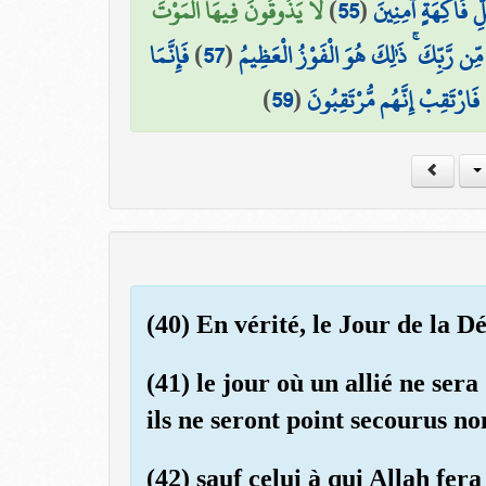
لَا يَذُوقُونَ فِيهَا الْمَوْتَ
)
55
(
 فَاكِهَةٍ آمِنِينَ
فَإِنَّمَا
)
57
(
ِن رَّبِّكَ ۚ ذَٰلِكَ هُوَ الْفَوْزُ الْعَظِيمُ
)
59
(
فَارْتَقِبْ إِنَّهُم مُّرْتَقِبُونَ
(40) En vérité, le Jour de la D
(41) le jour où un allié ne sera 
ils ne seront point secourus no
(42) sauf celui à qui Allah fera