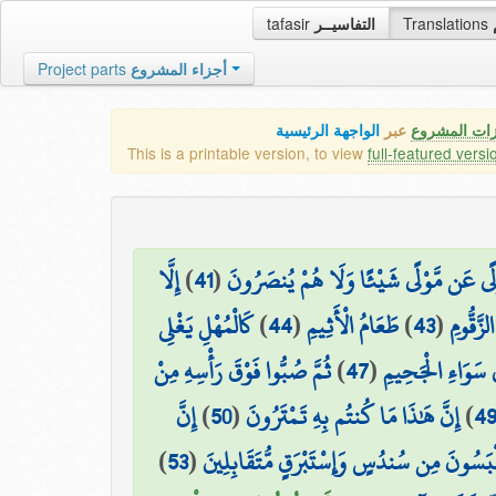
tafasir
التفاسيــر
Translations
Project parts
أجزاء المشروع
زات المشروع
عبر
الواجهة الرئيسية
This is a printable version, to view
full-featured versi
إِلَّا
)
41
(
وْلًى عَن مَّوْلًى شَيْئًا وَلَا هُمْ يُنصَرُونَ
كَالْمُهْلِ يَغْلِي
)
44
(
طَعَامُ الْأَثِيمِ
)
43
(
زَّقُّومِ
ثُمَّ صُبُّوا فَوْقَ رَأْسِهِ مِنْ
)
47
(
ىٰ سَوَاءِ الْجَحِيمِ
إِنَّ
)
50
(
إِنَّ هَٰذَا مَا كُنتُم بِهِ تَمْتَرُونَ
)
4
)
53
(
ْبَسُونَ مِن سُندُسٍ وَإِسْتَبْرَقٍ مُّتَقَابِلِينَ