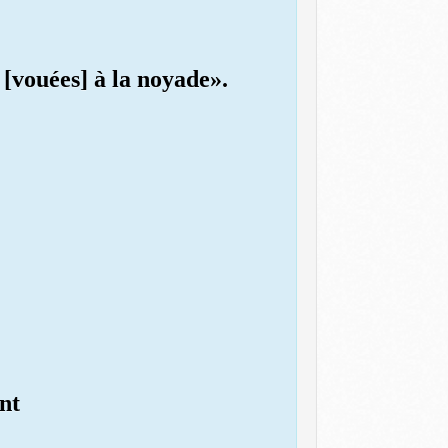
s [vouées] à la noyade».
nt