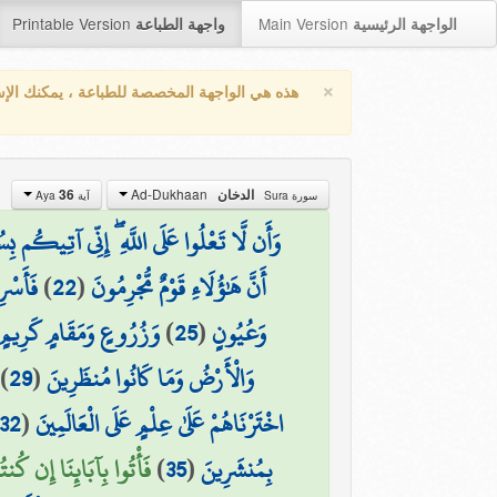
Printable Version
Main Version
الواجهة الرئيسية
واجهة الطباعة
×
هذه هي الواجهة المخصصة للطباعة ، يمكنك الإ
Ad-Dukhaan
36
الدخان
سورة Sura
آية Aya
وَأَن لَّا تَعْلُوا عَلَى اللَّهِ ۖ إِنِّي آتِيكُم بِس
فَأَسْرِ
)
22
(
أَنَّ هَٰؤُلَاءِ قَوْمٌ مُّجْرِمُونَ
وَزُرُوعٍ وَمَقَامٍ كَرِيمٍ
)
25
(
وَعُيُونٍ
)
29
(
وَالْأَرْضُ وَمَا كَانُوا مُنظَرِينَ
32
(
اخْتَرْنَاهُمْ عَلَىٰ عِلْمٍ عَلَى الْعَالَمِينَ
فَأْتُوا بِآبَائِنَا إِن كُنت)
)
35
(
بِمُنشَرِينَ