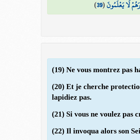
)
39
(
َهُمْ لَا يَعْلَمُونَ
(19) Ne vous montrez pas ha
(20) Et je cherche protecti
lapidiez pas.
(21) Si vous ne voulez pas 
(22) Il invoqua alors son S