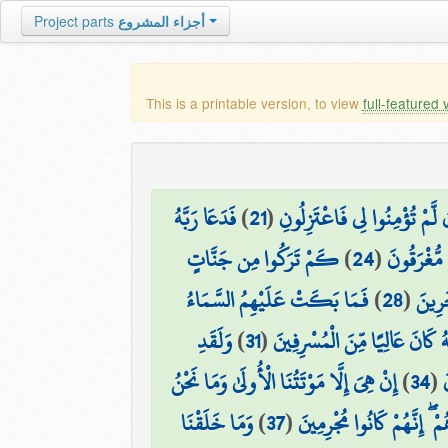
Project parts
أجزاء المشروع
This is a printable version, to view
full-featured 
فَدَعَا رَبَّهُ
)
21
(
 لَّمْ تُؤْمِنُوا لِي فَاعْتَزِلُونِ
كَمْ تَرَكُوا مِن جَنَّاتٍ
)
24
(
 مُّغْرَقُونَ
فَمَا بَكَتْ عَلَيْهِمُ السَّمَاءُ
)
28
(
َرِينَ
وَلَقَدِ
)
31
(
هُ كَانَ عَالِيًا مِّنَ الْمُسْرِفِينَ
إِنْ هِيَ إِلَّا مَوْتَتُنَا الْأُولَىٰ وَمَا نَحْنُ
)
34
(
َ
وَمَا خَلَقْنَا
)
37
(
مْ ۖ إِنَّهُمْ كَانُوا مُجْرِمِينَ