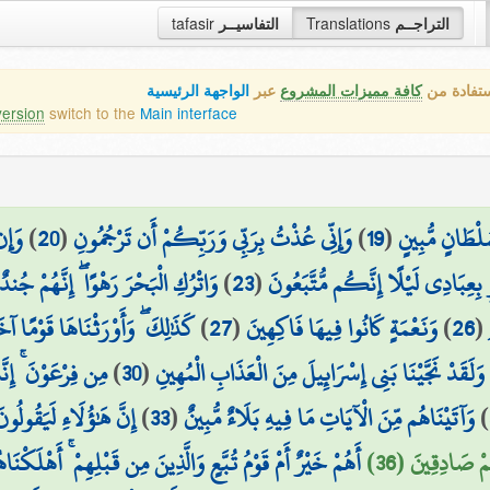
tafasir
التفاسيــر
Translations
التراجــم
ستفادة من
كافة مميزات المشروع
عبر
الواجهة الرئيسية
version
switch to the
Main interface
وَإِن
)
20
(
وَإِنِّي عُذْتُ بِرَبِّي وَرَبِّكُمْ أَن تَرْجُمُونِ
)
19
(
ُلْطَانٍ مُّبِينٍ
وَاتْرُكِ الْبَحْرَ رَهْوًا ۖ إِنَّهُمْ جُندٌ
)
23
(
 بِعِبَادِي لَيْلًا إِنَّكُم مُّتَّبَعُونَ
كَذَٰلِكَ ۖ وَأَوْرَثْنَاهَا قَوْمًا آخ
)
27
(
وَنَعْمَةٍ كَانُوا فِيهَا فَاكِهِينَ
)
26
(
مِن فِرْعَوْنَ ۚ إِنَّ
)
30
(
وَلَقَدْ نَجَّيْنَا بَنِي إِسْرَائِيلَ مِنَ الْعَذَابِ الْمُهِينِ
إِنَّ هَٰؤُلَاءِ لَيَقُولُون
)
33
(
وَآتَيْنَاهُم مِّنَ الْآيَاتِ مَا فِيهِ بَلَاءٌ مُّبِينٌ
)
ُمْ صَادِقِينَ (36
أَهُمْ خَيْرٌ أَمْ قَوْمُ تُبَّعٍ وَالَّذِينَ مِن قَبْلِهِمْ ۚ أَهْلَكْنَاهُ