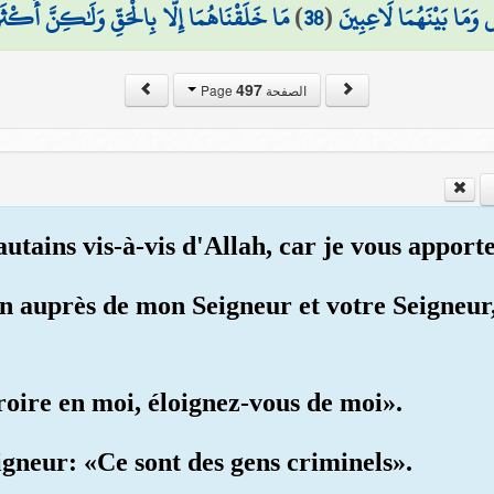
مَا خَلَقْنَاهُمَا إِلَّا بِالْحَقِّ وَلَٰكِنَّ أَكْثَر
)
38
(
وَمَا بَيْنَهُمَا لَاعِبِينَ
497
الصفحة Page
utains vis-à-vis d'Allah, car je vous apport
on auprès de mon Seigneur et votre Seigneu
croire en moi, éloignez-vous de moi».
eigneur: «Ce sont des gens criminels».