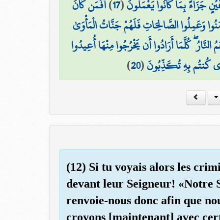
أَفَمَن كَانَ
)
17
(
عْيُنٍ جَزَاءً بِمَا كَانُوا يَعْمَلُونَ
 آمَنُوا وَعَمِلُوا الصَّالِحَاتِ فَلَهُمْ جَنَّاتُ الْمَأْوَىٰ
ُمُ النَّارُ ۖ كُلَّمَا أَرَادُوا أَن يَخْرُجُوا مِنْهَا أُعِيدُوا
)
20
(
َذِي كُنتُم بِهِ تُكَذِّبُونَ
(12) Si tu voyais alors les crim
devant leur Seigneur! «Notre 
renvoie-nous donc afin que nou
croyons [maintenant] avec cer