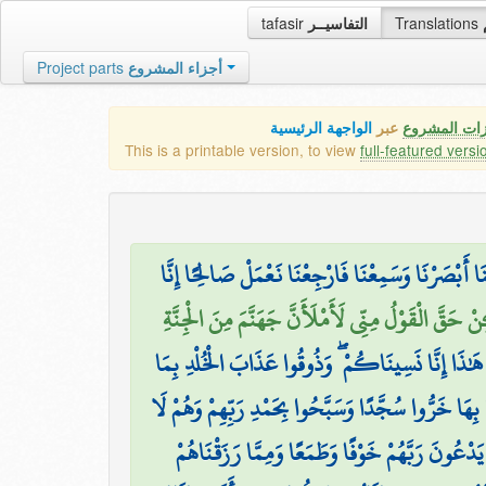
tafasir
التفاسيــر
Translations
Project parts
أجزاء المشروع
زات المشروع
عبر
الواجهة الرئيسية
This is a printable version, to view
full-featured versi
ا أَبْصَرْنَا وَسَمِعْنَا فَارْجِعْنَا نَعْمَلْ صَالِحًا إِنَّا
 حَقَّ الْقَوْلُ مِنِّي لَأَمْلَأَنَّ جَهَنَّمَ مِنَ الْجِنَّةِ
هَٰذَا إِنَّا نَسِينَاكُمْ ۖ وَذُوقُوا عَذَابَ الْخُلْدِ بِمَا
ُوا بِهَا خَرُّوا سُجَّدًا وَسَبَّحُوا بِحَمْدِ رَبِّهِمْ وَهُمْ لَا
دْعُونَ رَبَّهُمْ خَوْفًا وَطَمَعًا وَمِمَّا رَزَقْنَاهُمْ