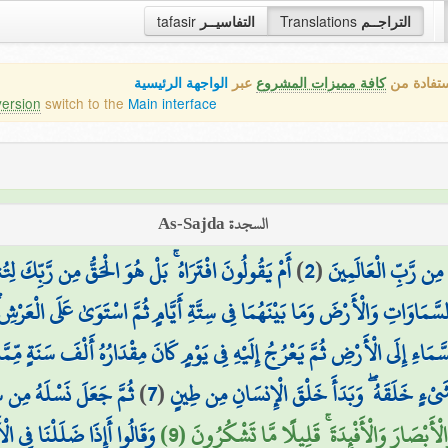
tafasir
التفاسيــر
Translations
التراجــم
ستفادة من
كافة مميزات المشروع
عبر
الواجهة الرئيسية
version
switch to the
Main interface
السجدة As-Sajda
أَمْ يَقُولُونَ افْتَرَاهُ ۚ بَلْ هُوَ الْحَقُّ مِن رَّبِّكَ لِت
)
2
(
ِن رَّبِّ الْعَالَمِينَ
 السَّمَاوَاتِ وَالْأَرْضَ وَمَا بَيْنَهُمَا فِي سِتَّةِ أَيَّامٍ ثُمَّ اسْتَوَىٰ عَلَى الْع
لسَّمَاءِ إِلَى الْأَرْضِ ثُمَّ يَعْرُجُ إِلَيْهِ فِي يَوْمٍ كَانَ مِقْدَارُهُ أَلْفَ سَنَةٍ مِّمَّ
ثُمَّ جَعَلَ نَسْلَهُ مِن سُ
)
7
(
َيْءٍ خَلَقَهُ ۖ وَبَدَأَ خَلْقَ الْإِنسَانِ مِن طِينٍ
َبْصَارَ وَالْأَفْئِدَةَ ۚ قَلِيلًا مَّا تَشْكُرُونَ (9
وَقَالُوا أَإِذَا ضَلَلْنَا فِي ا