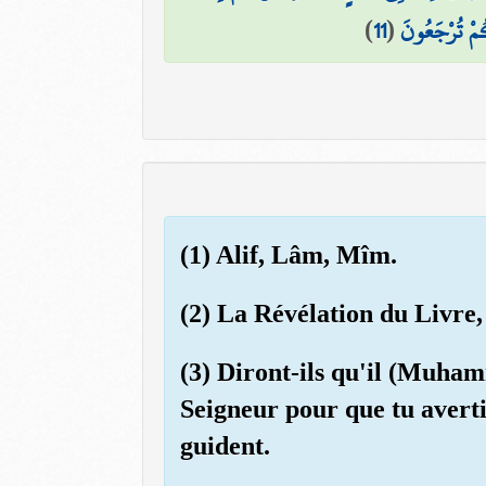
)
11
(
۞ ْ تُرْجَعُونَ
(1) Alif, Lâm, Mîm.
(2) La Révélation du Livre,
(3) Diront-ils qu'il (Muhamm
Seigneur pour que tu avertis
guident.