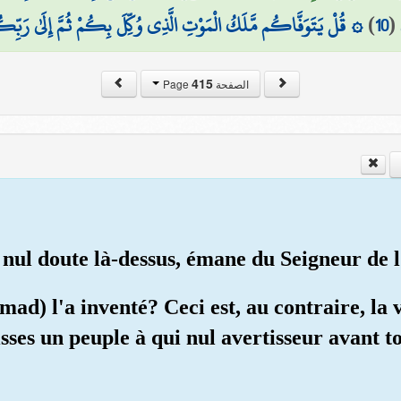
قُلْ يَتَوَفَّاكُم مَّلَكُ الْمَوْتِ الَّذِي وُكِّلَ بِكُمْ ثُمَّ إِلَىٰ رَبِّكُم
)
10
(
415
الصفحة Page
 nul doute là-dessus, émane du Seigneur de l
ad) l'a inventé? Ceci est, au contraire, la 
ses un peuple à qui nul avertisseur avant toi