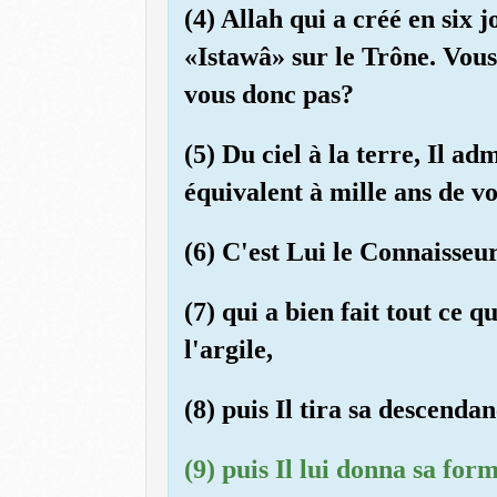
(4) Allah qui a créé en six jo
«Istawâ» sur le Trône. Vous 
vous donc pas?
(5) Du ciel à la terre, Il a
équivalent à mille ans de vo
(6) C'est Lui le Connaisseur
(7) qui a bien fait tout ce 
l'argile,
(8) puis Il tira sa descenda
(9) puis Il lui donna sa form