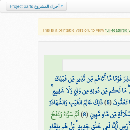
Project parts
أجزاء المشروع
This is a printable version, to view
full-featured 
ُنذِرَ قَوْمًا مَّا أَتَاهُم مِّن نَّذِيرٍ مِّن قَبْلِكَ
َرْشِ ۖ مَا لَكُم مِّن دُونِهِ مِن وَلِيٍّ وَلَا شَفِيعٍ
ذَٰلِكَ عَالِمُ الْغَيْبِ وَالشَّهَادَةِ
)
5
(
ا تَعُدُّونَ
ثُمَّ سَوَّاهُ وَنَفَخَ
)
8
(
لَالَةٍ مِّن مَّاءٍ مَّهِينٍ
لْأَرْضِ أَإِنَّا لَفِي خَلْقٍ جَدِيدٍ ۚ بَلْ هُم بِلِقَاءِ