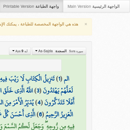
Printable Version
Main Version
الواجهة الرئيسية
واجهة الطباعة
×
هذه هي الواجهة المخصصة للطباعة ، يمكنك الإ
As-Sajda
9
السجدة
سورة Sura
آية Aya
تَنزِيلُ الْكِتَابِ لَا رَيْبَ فِيهِ م
)
1
(
الم
اللَّهُ الَّذِي خَلَقَ ۚ
)
3
(
لَعَلَّهُمْ يَهْتَدُونَ
يُدَبِّرُ الْأَمْرَ مِنَ ا
)
4
(
أَفَلَا تَتَذَكَّرُونَ
الَّذِي أَحْسَنَ كُلَّ ش
)
6
(
الْعَزِيزُ الرَّحِيمُ
فِيهِ مِن رُّوحِهِ ۖ وَجَعَلَ لَكُمُ السَّمْعَ وَالْأ)