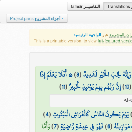
tafasir
التفاسيــر
Translations
Project parts
أجزاء المشروع
زات المشروع
عبر
الواجهة الرئيسية
This is a printable version, to view
full-featured versi
۞ أَفَلَا يَعْلَمُ إِذَا
)
8
(
وَإِنَّهُ لِحُبِّ الْخَيْرِ لَشَدِيدٌ
)
11
(
إِنَّ رَبَّهُم بِهِمْ يَوْمَئِذٍ لَّخَبِيرٌ
)
10
)
4
(
يَوْمَ يَكُونُ النَّاسُ كَالْفَرَاشِ الْمَبْثُوثِ
وَأَمَّا
)
7
(
فَهُوَ فِي عِيشَةٍ رَّاضِيَةٍ
)
6
(
مَوَازِينُهُ