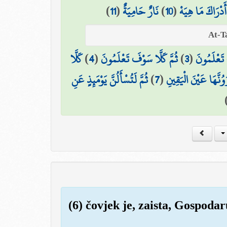
)
11
(
نَارٌ حَامِيَةٌ
)
10
(
أَدْرَاكَ مَا هِيَهْ
كَلَّا
)
4
(
ثُمَّ كَلَّا سَوْفَ تَعْلَمُونَ
)
3
(
 تَعْلَمُونَ
ثُمَّ لَتُسْأَلُنَّ يَوْمَئِذٍ عَنِ
)
7
(
رَوُنَّهَا عَيْنَ الْيَقِينِ
(6) čovjek je, zaista, Gospod