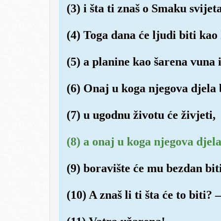
(3) i šta ti znaš o Smaku svijet
(4) Toga dana će ljudi biti kao 
(5) a planine kao šarena vuna 
(6) Onaj u koga njegova djela 
(7) u ugodnu životu će živjeti,
(8) a onaj u koga njegova djel
(9) boravište će mu bezdan biti
(10) A znaš li ti šta će to biti? –