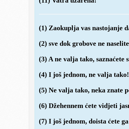
(11) Vatra užarena!
(1) Zaokuplja vas nastojanje d
(2) sve dok grobove ne naselite
(3) A ne valja tako, saznaćete
(4) I još jednom, ne valja tako
(5) Ne valja tako, neka znate 
(6) Džehennem ćete vidjeti jas
(7) I još jednom, doista ćete ga