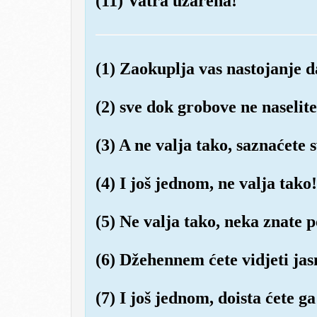
(11) Vatra užarena!
(1) Zaokuplja vas nastojanje d
(2) sve dok grobove ne naselite
(3) A ne valja tako, saznaćete
(4) I još jednom, ne valja tako
(5) Ne valja tako, neka znate 
(6) Džehennem ćete vidjeti jas
(7) I još jednom, doista ćete ga