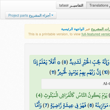
tafasir
التفاسيــر
Translations
Project parts
أجزاء المشروع
زات المشروع
عبر
الواجهة الرئيسية
This is a printable version, to view
full-featured versi
۞ أَفَلَا يَعْلَمُ إِذَا
)
8
(
وَإِنَّهُ لِحُبِّ الْخَيْرِ لَشَدِيدٌ
)
11
(
إِنَّ رَبَّهُم بِهِمْ يَوْمَئِذٍ لَّخَبِيرٌ
)
10
يَوْمَ يَكُونُ النَّاسُ كَالْفَرَاشِ الْمَبْثُوثِ (4)
وَأَمَّا
)
7
(
فَهُوَ فِي عِيشَةٍ رَّاضِيَةٍ
)
6
(
مَوَازِينُهُ