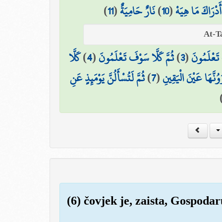
)
11
(
نَارٌ حَامِيَةٌ
)
10
(
أَدْرَاكَ مَا هِيَهْ
كَلَّا
)
4
(
ثُمَّ كَلَّا سَوْفَ تَعْلَمُونَ
)
3
(
 تَعْلَمُونَ
ثُمَّ لَتُسْأَلُنَّ يَوْمَئِذٍ عَنِ
)
7
(
رَوُنَّهَا عَيْنَ الْيَقِينِ
(6) čovjek je, zaista, Gospod