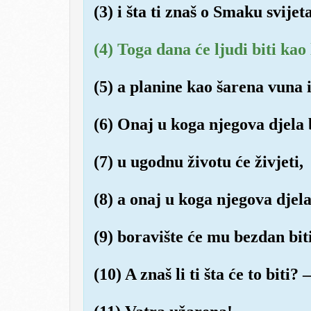
(3) i šta ti znaš o Smaku svijet
(4) Toga dana će ljudi biti kao 
(5) a planine kao šarena vuna 
(6) Onaj u koga njegova djela 
(7) u ugodnu životu će živjeti,
(8) a onaj u koga njegova djel
(9) boravište će mu bezdan biti
(10) A znaš li ti šta će to biti? –