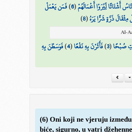
فَمَن يَعْمَلْ
)
6
(
َّاسُ أَشْتَاتًا لِّيُرَوْا أَعْمَالَهُمْ
)
8
(
مِثْقَالَ ذَرَّةٍ شَرًّا يَرَهُ
فَوَسَطْنَ بِهِ
)
4
(
فَأَثَرْنَ بِهِ نَقْعًا
)
3
(
اتِ صُبْحًا
(6) Oni koji ne vjeruju izmeđ
biće, sigurno, u vatri džehenne