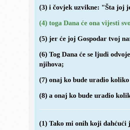
(3) i čovjek uzvikne: "Šta joj j
(4) toga Dana će ona vijesti sv
(5) jer će joj Gospodar tvoj na
(6) Tog Dana će se ljudi odvoj
njihova;
(7) onaj ko bude uradio koliko
(8) a onaj ko bude uradio kolik
(1) Tako mi onih koji dahćući 