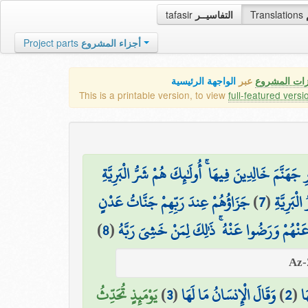
tafasir
التفاسيــر
Translations
Project parts
أجزاء المشروع
زات المشروع
عبر
الواجهة الرئيسية
This is a printable version, to view
full-featured versi
هَنَّمَ خَالِدِينَ فِيهَا ۚ أُولَٰئِكَ هُمْ شَرُّ الْبَرِيَّةِ
جَزَاؤُهُمْ عِندَ رَبِّهِمْ جَنَّاتُ عَدْنٍ
)
7
(
ْبَرِيَّةِ
)
8
(
 عَنْهُمْ وَرَضُوا عَنْهُ ۚ ذَٰلِكَ لِمَنْ خَشِيَ رَبَّهُ
يَوْمَئِذٍ تُحَدِّثُ
)
3
(
وَقَالَ الْإِنسَانُ مَا لَهَا
)
2
(
َا