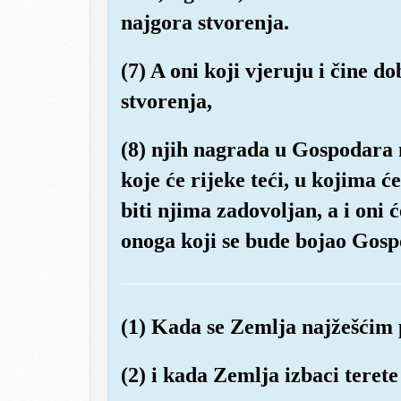
najgora stvorenja.
(7) A oni koji vjeruju i čine do
stvorenja,
(8) njih nagrada u Gospodara 
koje će rijeke teći, u kojima ć
biti njima zadovoljan, a i oni ć
onoga koji se bude bojao Gosp
(1) Kada se Zemlja najžešćim 
(2) i kada Zemlja izbaci terete