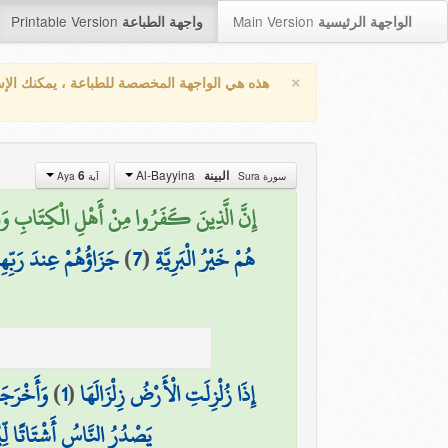
Printable Version
Main Version
الواجهة الرئيسية
واجهة الطباعة
×
هذه هي الواجهة المخصصة للطباعة ، يمكنك الإ
Al-Bayyina
6
البينة
سورة Sura
آية Aya
إِنَّ الَّذِينَ كَفَرُوا مِنْ أَهْلِ الْكِتَابِ وَالْم)
جَزَاؤُهُمْ عِندَ رَبِّهِ
)
7
(
هُمْ خَيْرُ الْبَرِيَّةِ
وَأَخْرَجَ
)
1
(
إِذَا زُلْزِلَتِ الْأَرْضُ زِلْزَالَهَا
يَصْدُرُ النَّاسُ أَشْتَاتًا لِّيُ