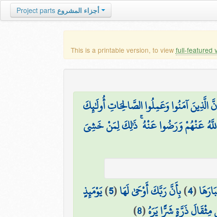
Project parts
أجزاء المشروع
This is a printable version, to view
full-featured 
نَّ الَّذِينَ آمَنُوا وَعَمِلُوا الصَّالِحَاتِ أُولَٰئِكَ
للَّهُ عَنْهُمْ وَرَضُوا عَنْهُ ۚ ذَٰلِكَ لِمَنْ خَشِيَ
يَوْمَئِذٍ
)
5
(
بِأَنَّ رَبَّكَ أَوْحَىٰ لَهَا
)
4
(
بَارَهَا
)
8
(
مِثْقَالَ ذَرَّةٍ شَرًّا يَرَهُ