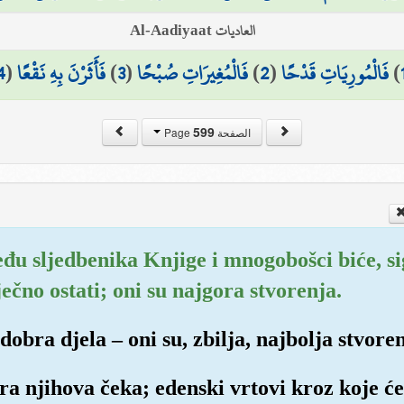
العاديات Al-Aadiyaat
4
(
فَأَثَرْنَ بِهِ نَقْعًا
)
3
(
فَالْمُغِيرَاتِ صُبْحًا
)
2
(
فَالْمُورِيَاتِ قَدْحًا
)
599
الصفحة Page
eđu sljedbenika Knjige i mnogobošci biće, si
ečno ostati; oni su najgora stvorenja.
 dobra djela – oni su, zbilja, najbolja stvore
a njihova čeka; edenski vrtovi kroz koje će 