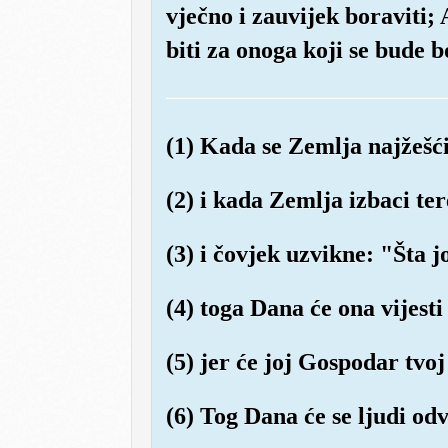
vječno i zauvijek boraviti; 
biti za onoga koji se bude 
(1) Kada se Zemlja najžešć
(2) i kada Zemlja izbaci ter
(3) i čovjek uzvikne: "Šta j
(4) toga Dana će ona vijesti
(5) jer će joj Gospodar tvoj
(6) Tog Dana će se ljudi od