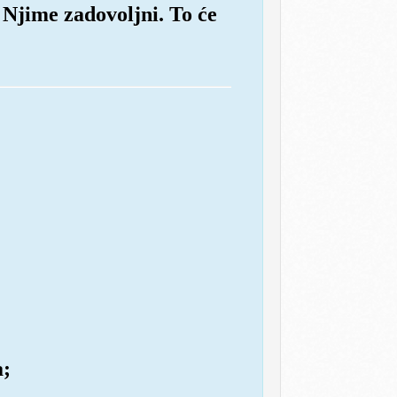
i Njime zadovoljni. To će
a;