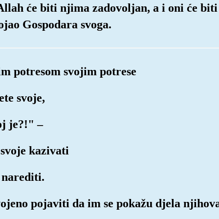
Allah će biti njima zadovoljan, a i oni će bit
bojao Gospodara svoga.
im potresom svojim potrese
ete svoje,
oj je?!" –
 svoje kazivati
 narediti.
vojeno pojaviti da im se pokažu djela njihov