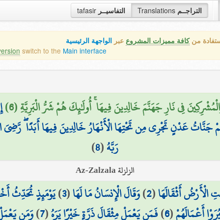
tafasir
التفاسيــر
Translations
التراجــم
ستفادة من
كافة مميزات المشروع
عبر
الواجهة الرئيسية
version
switch to the
Main interface
ُشْرِكِينَ فِي نَارِ جَهَنَّمَ خَالِدِينَ فِيهَا ۚ أُولَٰئِكَ هُمْ شَرُّ الْبَرِيَّةِ (6
إِ
مْ جَنَّاتُ عَدْنٍ تَجْرِي مِن تَحْتِهَا الْأَنْهَارُ خَالِدِينَ فِيهَا أَبَدًا ۖ رَّضِيَ ا
)
8
(
رَبَّهُ
الزلزلة Az-Zalzala
يَوْمَئِذٍ تُحَدِّثُ أَخْ
)
3
(
وَقَالَ الْإِنسَانُ مَا لَهَا
)
2
(
تِ الْأَرْضُ أَثْقَالَهَا
وَمَن يَعْمَلْ 
)
7
(
فَمَن يَعْمَلْ مِثْقَالَ ذَرَّةٍ خَيْرًا يَرَهُ
)
6
(
رَوْا أَعْمَالَهُمْ