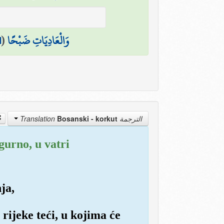
1
(
وَالْعَادِيَاتِ ضَبْحًا
Bosanski - korkut
الترجمة Translation
gurno, u vatri
nja,
rijeke teći, u kojima će