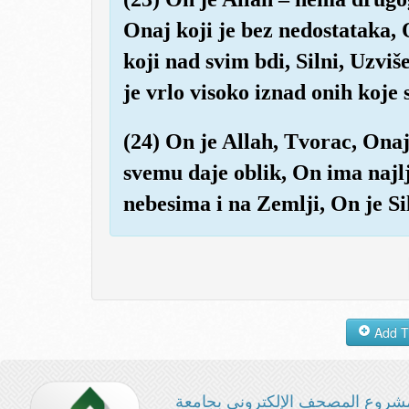
Onaj koji je bez nedostataka,
koji nad svim bdi, Silni, Uzvi
je vrlo visoko iznad onih koj
(24) On je Allah, Tvorac, Onaj 
svemu daje oblik, On ima najl
nebesima i na Zemlji, On je Si
شروع المصحف الإلكتروني بجامعة