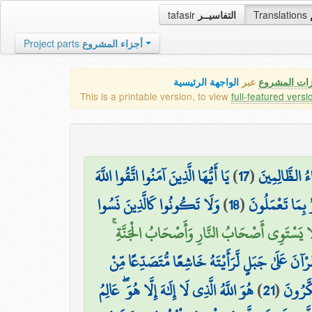
tafasir
التفاسيــر
Translations
Project parts
أجزاء المشروع
زات المشروع
عبر
الواجهة الرئيسية
This is a printable version, to view
full-featured versi
يَا أَيُّهَا الَّذِينَ آمَنُوا اتَّقُوا اللَّهَ
)
17
(
ءُ الظَّالِمِينَ
وَلَا تَكُونُوا كَالَّذِينَ نَسُوا
)
18
(
رٌ بِمَا تَعْمَلُونَ
لَا يَسْتَوِي أَصْحَابُ النَّارِ وَأَصْحَابُ الْجَنَّةِ
ْقُرْآنَ عَلَىٰ جَبَلٍ لَّرَأَيْتَهُ خَاشِعًا مُّتَصَدِّعًا مِّنْ
هُوَ اللَّهُ الَّذِي لَا إِلَٰهَ إِلَّا هُوَ ۖ عَالِمُ
)
21
(
كَّرُونَ