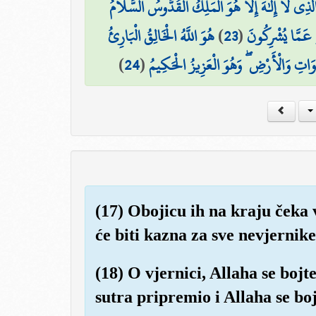
الَّذِي لَا إِلَٰهَ إِلَّا هُوَ الْمَلِكُ الْقُدُّوسُ السَّلَامُ
هُوَ اللَّهُ الْخَالِقُ الْبَارِئُ
)
23
(
هِ عَمَّا يُشْرِكُونَ
)
24
(
مَاوَاتِ وَالْأَرْضِ ۖ وَهُوَ الْعَزِيزُ الْحَكِيمُ
(17) Obojicu ih na kraju čeka v
će biti kazna za sve nevjernike
(18) O vjernici, Allaha se bojte
sutra pripremio i Allaha se boj