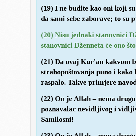
(19) I ne budite kao oni koji s
da sami sebe zaborave; to su pr
(20) Nisu jednaki stanovnici 
stanovnici Dženneta će ono što 
(21) Da ovaj Kur'an kakvom br
strahopoštovanja puno i kako 
raspalo. Takve primjere navod
(22) On je Allah – nema drugo
poznavalac nevidljivog i vidlji
Samilosni!
(23) On je Allah – nema drugo