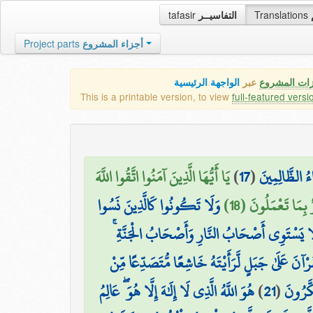
tafasir
التفاسيــر
Translations
Project parts
أجزاء المشروع
زات المشروع
عبر
الواجهة الرئيسية
This is a printable version, to view
full-featured versi
يَا أَيُّهَا الَّذِينَ آمَنُوا اتَّقُوا اللَّهَ
)
17
(
ءُ الظَّالِمِينَ
ٌ بِمَا تَعْمَلُونَ (18
وَلَا تَكُونُوا كَالَّذِينَ نَسُوا
لَا يَسْتَوِي أَصْحَابُ النَّارِ وَأَصْحَابُ الْجَنَّةِ
ْقُرْآنَ عَلَىٰ جَبَلٍ لَّرَأَيْتَهُ خَاشِعًا مُّتَصَدِّعًا مِّنْ
هُوَ اللَّهُ الَّذِي لَا إِلَٰهَ إِلَّا هُوَ ۖ عَالِمُ
)
21
(
كَّرُونَ