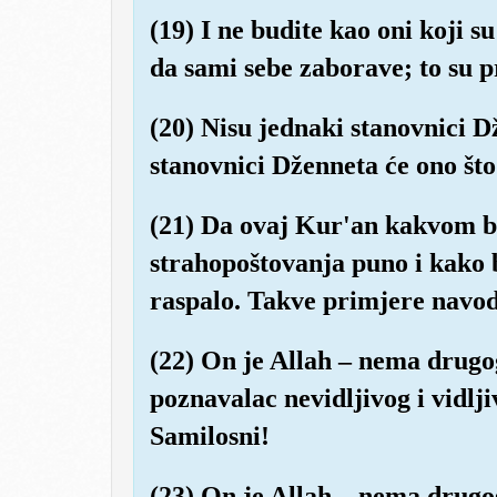
(19) I ne budite kao oni koji s
da sami sebe zaborave; to su pr
(20) Nisu jednaki stanovnici 
stanovnici Dženneta će ono što 
(21) Da ovaj Kur'an kakvom br
strahopoštovanja puno i kako 
raspalo. Takve primjere navod
(22) On je Allah – nema drugo
poznavalac nevidljivog i vidlji
Samilosni!
(23) On je Allah – nema drugo