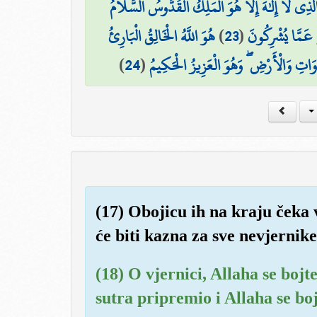
الَّذِي لَا إِلَٰهَ إِلَّا هُوَ الْمَلِكُ الْقُدُّوسُ السَّلَامُ
هُوَ اللَّهُ الْخَالِقُ الْبَارِئُ
)
23
(
هِ عَمَّا يُشْرِكُونَ
)
24
(
مَاوَاتِ وَالْأَرْضِ ۖ وَهُوَ الْعَزِيزُ الْحَكِيمُ
(17) Obojicu ih na kraju čeka v
će biti kazna za sve nevjernike
(18) O vjernici, Allaha se bojte
sutra pripremio i Allaha se boj