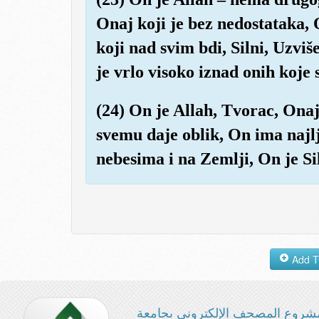
Onaj koji je bez nedostataka,
koji nad svim bdi, Silni, Uzvi
je vrlo visoko iznad onih koj
(24) On je Allah, Tvorac, Onaj 
svemu daje oblik, On ima najl
nebesima i na Zemlji, On je Si
شروع المصحف الإلكتروني بجامعة