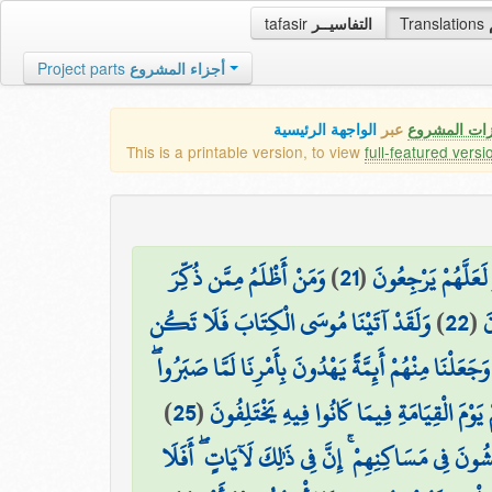
tafasir
التفاسيــر
Translations
Project parts
أجزاء المشروع
زات المشروع
عبر
الواجهة الرئيسية
This is a printable version, to view
full-featured versi
وَمَنْ أَظْلَمُ مِمَّن ذُكِّرَ
)
21
(
لَعَلَّهُمْ يَرْجِعُونَ
وَلَقَدْ آتَيْنَا مُوسَى الْكِتَابَ فَلَا تَكُن
)
22
(
َ
وَجَعَلْنَا مِنْهُمْ أَئِمَّةً يَهْدُونَ بِأَمْرِنَا لَمَّا صَبَرُوا ۖ
)
25
(
 يَوْمَ الْقِيَامَةِ فِيمَا كَانُوا فِيهِ يَخْتَلِفُونَ
شُونَ فِي مَسَاكِنِهِمْ ۚ إِنَّ فِي ذَٰلِكَ لَآيَاتٍ ۖ أَفَلَا