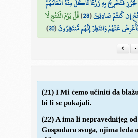
 الْجُرُزِ فَنُخْرِجُ بِهِ زَرْعًا تَأْكُلُ مِنْهُ أَنْعَامُهُمْ
قُلْ يَوْمَ الْفَتْحِ لَا
)
28
(
َتْحُ إِن كُنتُمْ صَادِقِينَ
)
30
(
َأَعْرِضْ عَنْهُمْ وَانتَظِرْ إِنَّهُم مُّنتَظِرُونَ
(21) I Mi ćemo učiniti da blažu
bi li se pokajali.
(22) A ima li nepravednijeg o
Gospodara svoga, njima leđa o