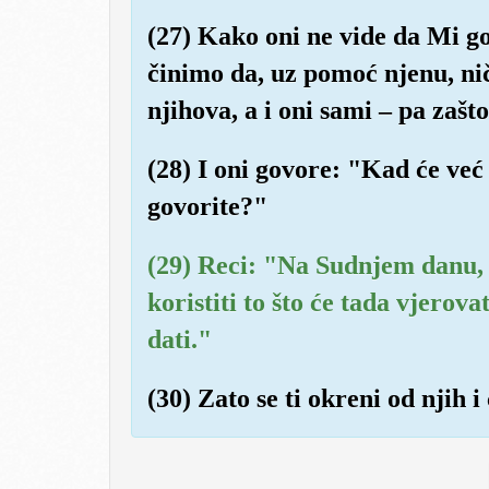
(27) Kako oni ne vide da Mi go
činimo da, uz pomoć njenu, nič
njihova, a i oni sami – pa zašt
(28) I oni govore: "Kad će već
govorite?"
(29) Reci: "Na Sudnjem danu,
koristiti to što će tada vjerov
dati."
(30) Zato se ti okreni od njih i