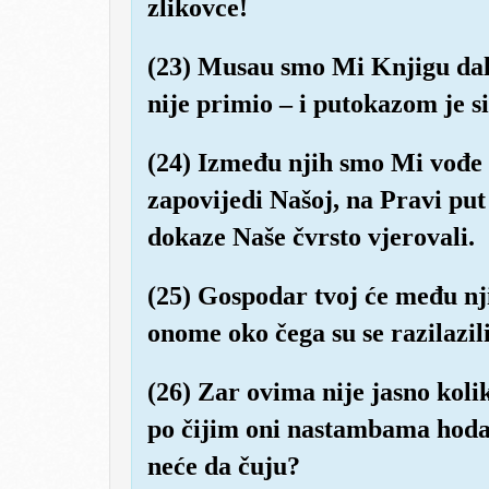
zlikovce!
(23) Musau smo Mi Knjigu dali
nije primio – i putokazom je s
(24) Između njih smo Mi vođe o
zapovijedi Našoj, na Pravi put u
dokaze Naše čvrsto vjerovali.
(25) Gospodar tvoj će među n
onome oko čega su se razilazili
(26) Zar ovima nije jasno koli
po čijim oni nastambama hodaju
neće da čuju?