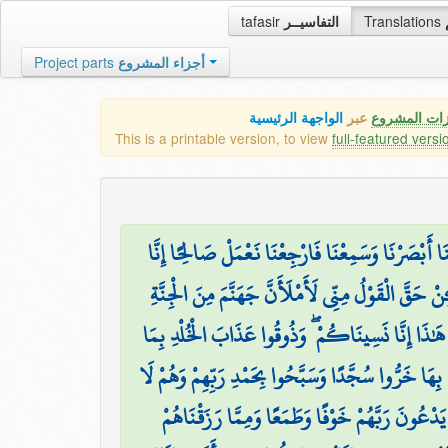
tafasir
التفاسيــر
Translations
Project parts
أجزاء المشروع
زات المشروع
عبر
الواجهة الرئيسية
This is a printable version, to view
full-featured versi
ا أَبْصَرْنَا وَسَمِعْنَا فَارْجِعْنَا نَعْمَلْ صَالِحًا إِنَّا
 حَقَّ الْقَوْلُ مِنِّي لَأَمْلَأَنَّ جَهَنَّمَ مِنَ الْجِنَّةِ
هَٰذَا إِنَّا نَسِينَاكُمْ ۖ وَذُوقُوا عَذَابَ الْخُلْدِ بِمَا
ُوا بِهَا خَرُّوا سُجَّدًا وَسَبَّحُوا بِحَمْدِ رَبِّهِمْ وَهُمْ لَا
دْعُونَ رَبَّهُمْ خَوْفًا وَطَمَعًا وَمِمَّا رَزَقْنَاهُمْ