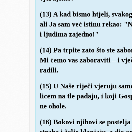
(13) A kad bismo htjeli, svako
ali Ja sam već istinu rekao: 
i ljudima zajedno!"
(14) Pa trpite zato što ste zabo
Mi ćemo vas zaboraviti – i vje
radili.
(15) U Naše riječi vjeruju sam
licem na tle padaju, i koji Gos
ne ohole.
(16) Bokovi njihovi se postelja
straha i želje klanjaju, a dio 