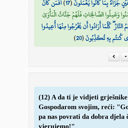
أَفَمَن كَانَ
)
17
(
عْيُنٍ جَزَاءً بِمَا كَانُوا يَعْمَلُونَ
 آمَنُوا وَعَمِلُوا الصَّالِحَاتِ فَلَهُمْ جَنَّاتُ الْمَأْوَىٰ
ُمُ النَّارُ ۖ كُلَّمَا أَرَادُوا أَن يَخْرُجُوا مِنْهَا أُعِيدُوا
)
20
(
َذِي كُنتُم بِهِ تُكَذِّبُونَ
(12) A da ti je vidjeti grješni
Gospodarom svojim, reći: "Gos
pa nas povrati da dobra djela č
vjerujemo!"