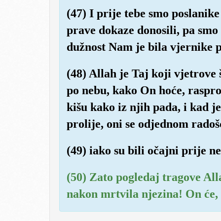
(47) I prije tebe smo poslanike
prave dokaze donosili, pa smo o
dužnost Nam je bila vjernike 
(48) Allah je Taj koji vjetrove 
po nebu, kako On hoće, rasprost
kišu kako iz njih pada, i kad j
prolije, oni se odjednom radoš
(49) iako su bili očajni prije ne
(50) Zato pogledaj tragove All
nakon mrtvila njezina! On će, 