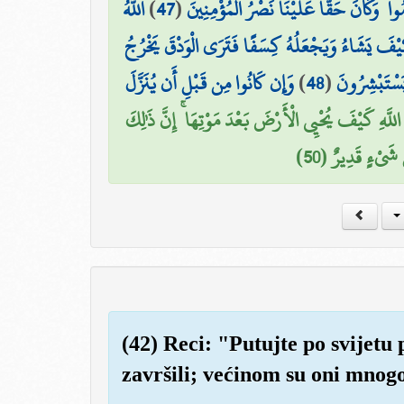
اللَّهُ
)
47
(
ُوا ۖ وَكَانَ حَقًّا عَلَيْنَا نَصْرُ الْمُؤْمِنِينَ
كَيْفَ يَشَاءُ وَيَجْعَلُهُ كِسَفًا فَتَرَى الْوَدْقَ يَخْرُجُ
وَإِن كَانُوا مِن قَبْلِ أَن يُنَزَّلَ
)
48
(
يَسْتَبْشِرُونَ
اللَّهِ كَيْفَ يُحْيِي الْأَرْضَ بَعْدَ مَوْتِهَا ۚ إِنَّ ذَٰلِكَ
ِّ شَيْءٍ قَدِيرٌ (50
(42) Reci: "Putujte po svijetu 
završili; većinom su oni mnogo