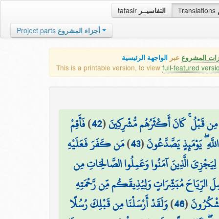
tafasir
التفاسيــر
Translations
Project parts
أجزاء المشروع
زات المشروع
عبر
الواجهة الرئيسية
This is a printable version, to view
full-featured versi
فَأَقِمْ
)
42
(
مِن قَبْلُ ۚ كَانَ أَكْثَرُهُم مُّشْرِكِينَ
مَن كَفَرَ فَعَلَيْهِ
)
43
(
للَّهِ ۖ يَوْمَئِذٍ يَصَّدَّعُونَ
لِيَجْزِيَ الَّذِينَ آمَنُوا وَعَمِلُوا الصَّالِحَاتِ مِن
سِلَ الرِّيَاحَ مُبَشِّرَاتٍ وَلِيُذِيقَكُم مِّن رَّحْمَتِهِ
وَلَقَدْ أَرْسَلْنَا مِن قَبْلِكَ رُسُلًا
)
46
(
تَشْكُرُونَ