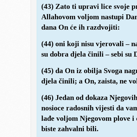
(43) Zato ti upravi lice svoje 
Allahovom voljom nastupi Dan 
dana On će ih razdvojiti:
(44) oni koji nisu vjerovali – n
su dobra djela činili – sebi su
(45) da On iz obilja Svoga nagr
djela činili; a On, zaista, ne v
(46) Jedan od dokaza Njegovih 
nosioce radosnih vijesti da vam
lađe voljom Njegovom plove i d
biste zahvalni bili.