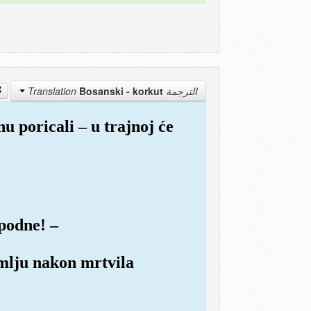
Bosanski - korkut
الترجمة Translation
nu poricali – u trajnoj će
 podne! –
emlju nakon mrtvila