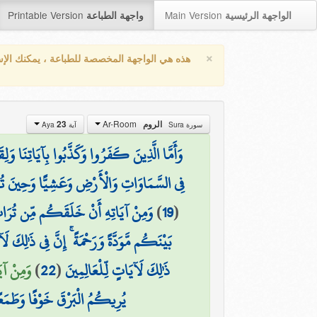
Printable Version
Main Version
الواجهة الرئيسية
واجهة الطباعة
×
هذه هي الواجهة المخصصة للطباعة ، يمكنك الإ
Ar-Room
23
الروم
سورة Sura
آية Aya
وَأَمَّا الَّذِينَ كَفَرُوا وَكَذَّبُوا بِآيَاتِنَا وَل
فِي السَّمَاوَاتِ وَالْأَرْضِ وَعَشِيًّا وَحِينَ ت
وَمِنْ آيَاتِهِ أَنْ خَلَقَكُم مِّن تُرَابٍ 
)
19
(
بَيْنَكُم مَّوَدَّةً وَرَحْمَةً ۚ إِنَّ فِي ذَٰلِكَ لَ
وَمِنْ آي)
)
22
(
ذَٰلِكَ لَآيَاتٍ لِّلْعَالِمِينَ
يُرِيكُمُ الْبَرْقَ خَوْفًا وَطَمَعًا 