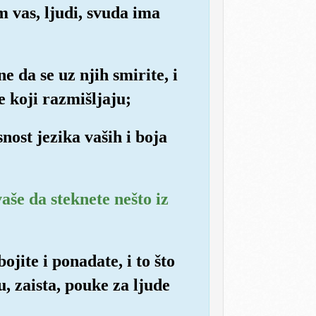
m vas, ljudi, svuda ima
e da se uz njih smirite, i
e koji razmišljaju;
nost jezika vaših i boja
aše da steknete nešto iz
jite i ponadate, i to što
u, zaista, pouke za ljude