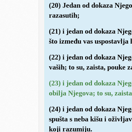
(20) Jedan od dokaza Njegov
razasutih;
(21) i jedan od dokaza Njegov
što između vas uspostavlja l
(22) i jedan od dokaza Njeg
vaših; to su, zaista, pouke 
(23) i jedan od dokaza Njego
obilja Njegova; to su, zaist
(24) i jedan od dokaza Njeg
spušta s neba kišu i oživlja
koji razumiju.