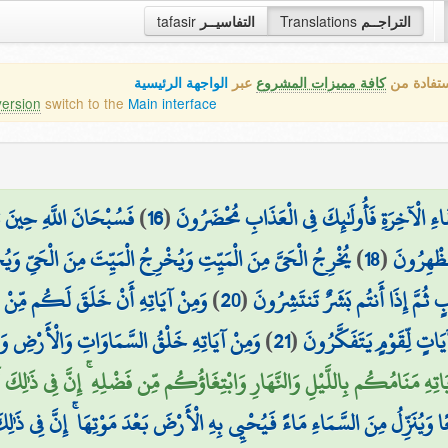
tafasir
التفاسيــر
Translations
التراجــم
ستفادة من
كافة مميزات المشروع
عبر
الواجهة الرئيسية
version
switch to the
Main interface
فَسُبْحَانَ اللَّهِ حِينَ
)
16
(
ِقَاءِ الْآخِرَةِ فَأُولَٰئِكَ فِي الْعَذَابِ مُحْضَرُونَ
يُخْرِجُ الْحَيَّ مِنَ الْمَيِّتِ وَيُخْرِجُ الْمَيِّتَ مِنَ الْحَيِّ وَيُ
)
18
(
ُظْهِرُونَ
وَمِنْ آيَاتِهِ أَنْ خَلَقَ لَكُم مِّنْ أ
)
20
(
ثُمَّ إِذَا أَنتُم بَشَرٌ تَنتَشِرُونَ
وَمِنْ آيَاتِهِ خَلْقُ السَّمَاوَاتِ وَالْأَرْضِ وَا
)
21
(
آيَاتٍ لِّقَوْمٍ يَتَفَكَّرُونَ
َاتِهِ مَنَامُكُم بِاللَّيْلِ وَالنَّهَارِ وَابْتِغَاؤُكُم مِّن فَضْلِهِ ۚ إِنَّ فِي ذَٰلِكَ ل
وَيُنَزِّلُ مِنَ السَّمَاءِ مَاءً فَيُحْيِي بِهِ الْأَرْضَ بَعْدَ مَوْتِهَا ۚ إِنَّ فِي ذَٰلِك