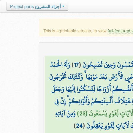
Project parts
أجزاء المشروع
This is a printable version, to view
full-featured 
وَلَهُ الْحَمْدُ
)
17
(
 تُمْسُونَ وَحِينَ تُصْبِحُونَ
حْيِي الْأَرْضَ بَعْدَ مَوْتِهَا ۚ وَكَذَٰلِكَ تُخْرَجُونَ
َنفُسِكُمْ أَزْوَاجًا لِّتَسْكُنُوا إِلَيْهَا وَجَعَلَ
خْتِلَافُ أَلْسِنَتِكُمْ وَأَلْوَانِكُمْ ۚ إِنَّ فِي
َآيَاتٍ لِّقَوْمٍ يَسْمَعُونَ (23
وَمِنْ آيَاتِهِ
)
24
(
َ لَآيَاتٍ لِّقَوْمٍ يَعْقِلُونَ