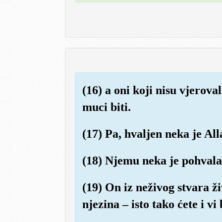
(16) a oni koji nisu vjerova
muci biti.
(17) Pa, hvaljen neka je Al
(18) Njemu neka je pohvala 
(19) On iz neživog stvara ž
njezina – isto tako ćete i vi 