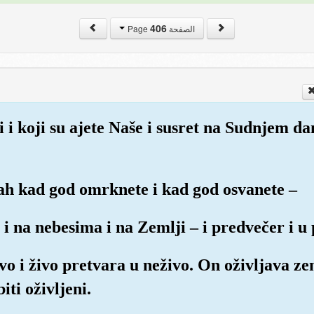
406
الصفحة Page
li i koji su ajete Naše i susret na Sudnjem da
lah kad god omrknete i kad god osvanete –
i na nebesima i na Zemlji – i predvečer i u
ivo i živo pretvara u neživo. On oživljava z
biti oživljeni.