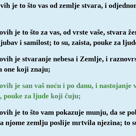
ih je to što vas od zemlje stvara, i odjedno
ih je to što za vas, od vrste vaše, stvara žen
jubav i samilost; to su, zaista, pouke za ljud
ovih je stvaranje nebesa i Zemlje, i raznovrs
za one koji znaju;
vih je san vaš noću i po danu, i nastojanje v
a, pouke za ljude koji čuju;
ovih je to što vam pokazuje munju, da se pobo
va njome zemlju poslije mrtvila njezina; to s