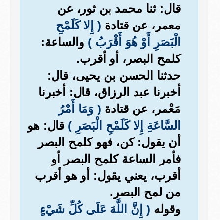
قال: ثنا محمد بن ثور، عن
معمر، عن قتادة
( إِلا كَلَمْحِ
الْبَصَرِ أَوْ هُوَ أَقْرَبُ )
والساعة:
كلمح البصر، أو أقرب.
حدثنا الحسن بن يحيى، قال:
أخبرنا عبد الرزاق، قال: أخبرنا
مَعْمر، عن قتادة
( وَمَا أَمْرُ
السَّاعَةِ إِلا كَلَمْحِ الْبَصَرِ )
قال: هو
أن يقول: كن، فهو كلمح البصر
فأمر الساعة كلمح البصر أو
أقرب، يعني يقول: أو هو أقرب
من لمح البصر.
وقوله
( إِنَّ اللَّهَ عَلَى كُلِّ شَيْءٍ