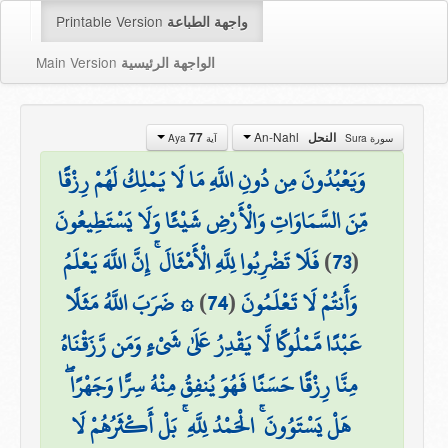
Printable Version
واجهة الطباعة
Main Version
الواجهة الرئيسية
An-Nahl
النحل
77
سورة Sura
آية Aya
وَيَعْبُدُونَ مِن دُونِ اللَّهِ مَا لَا يَمْلِكُ لَهُمْ رِزْقًا
مِّنَ السَّمَاوَاتِ وَالْأَرْضِ شَيْئًا وَلَا يَسْتَطِيعُونَ
(
73
)
فَلَا تَضْرِبُوا لِلَّهِ الْأَمْثَالَ ۚ إِنَّ اللَّهَ يَعْلَمُ
وَأَنتُمْ لَا تَعْلَمُونَ
(
74
)
۞ ضَرَبَ اللَّهُ مَثَلًا
عَبْدًا مَّمْلُوكًا لَّا يَقْدِرُ عَلَىٰ شَيْءٍ وَمَن رَّزَقْنَاهُ
مِنَّا رِزْقًا حَسَنًا فَهُوَ يُنفِقُ مِنْهُ سِرًّا وَجَهْرًا ۖ
هَلْ يَسْتَوُونَ ۚ الْحَمْدُ لِلَّهِ ۚ بَلْ أَكْثَرُهُمْ لَا