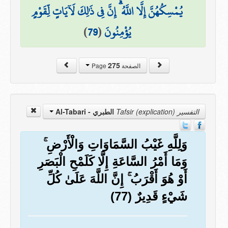
يُمْسِكُهُنَّ إِلَّا اللَّهُ ۗ إِنَّ فِي ذَٰلِكَ لَآيَاتٍ لِّقَوْمٍ
يُؤْمِنُونَ
(
79
)
275
الصفحة Page
التفسير Tafsir (explication)
الطبري - Al-Tabari
وَلِلَّهِ غَيْبُ السَّمَاوَاتِ وَالْأَرْضِ ۚ
وَمَا أَمْرُ السَّاعَةِ إِلَّا كَلَمْحِ الْبَصَرِ
أَوْ هُوَ أَقْرَبُ ۚ إِنَّ اللَّهَ عَلَىٰ كُلِّ
شَيْءٍ قَدِيرٌ (77)