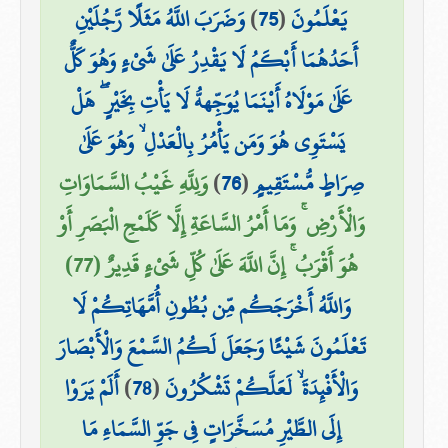
يَعْلَمُونَ
(
75
)
وَضَرَبَ اللَّهُ مَثَلًا رَّجُلَيْنِ
أَحَدُهُمَا أَبْكَمُ لَا يَقْدِرُ عَلَىٰ شَيْءٍ وَهُوَ كَلٌّ
عَلَىٰ مَوْلَاهُ أَيْنَمَا يُوَجِّههُّ لَا يَأْتِ بِخَيْرٍ ۖ هَلْ
يَسْتَوِي هُوَ وَمَن يَأْمُرُ بِالْعَدْلِ ۙ وَهُوَ عَلَىٰ
صِرَاطٍ مُّسْتَقِيمٍ
(
76
)
وَلِلَّهِ غَيْبُ السَّمَاوَاتِ
وَالْأَرْضِ ۚ وَمَا أَمْرُ السَّاعَةِ إِلَّا كَلَمْحِ الْبَصَرِ أَوْ
هُوَ أَقْرَبُ ۚ إِنَّ اللَّهَ عَلَىٰ كُلِّ شَيْءٍ قَدِيرٌ (77)
وَاللَّهُ أَخْرَجَكُم مِّن بُطُونِ أُمَّهَاتِكُمْ لَا
تَعْلَمُونَ شَيْئًا وَجَعَلَ لَكُمُ السَّمْعَ وَالْأَبْصَارَ
وَالْأَفْئِدَةَ ۙ لَعَلَّكُمْ تَشْكُرُونَ
(
78
)
أَلَمْ يَرَوْا
إِلَى الطَّيْرِ مُسَخَّرَاتٍ فِي جَوِّ السَّمَاءِ مَا