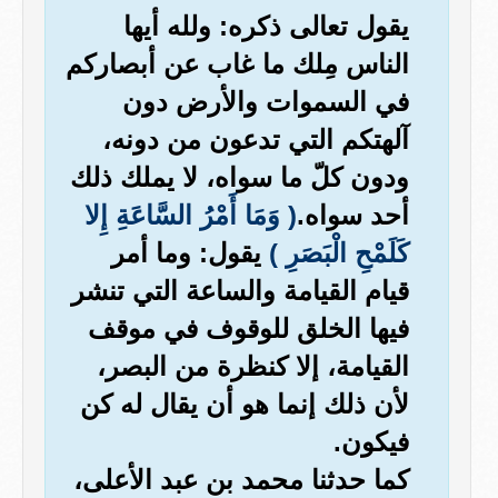
يقول تعالى ذكره: ولله أيها
الناس مِلك ما غاب عن أبصاركم
في السموات والأرض دون
آلهتكم التي تدعون من دونه،
ودون كلّ ما سواه، لا يملك ذلك
أحد سواه.
( وَمَا أَمْرُ السَّاعَةِ إِلا
كَلَمْحِ الْبَصَرِ )
يقول: وما أمر
قيام القيامة والساعة التي تنشر
فيها الخلق للوقوف في موقف
القيامة، إلا كنظرة من البصر،
لأن ذلك إنما هو أن يقال له كن
فيكون.
كما حدثنا محمد بن عبد الأعلى،