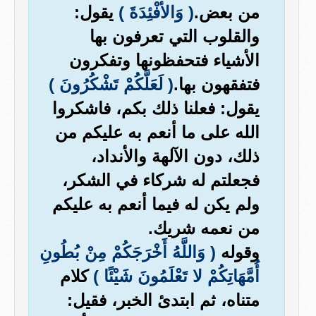
من بعض.
( وَالأفْئِدَةَ )
يقول:
والقلوب التي تعرفون بها
الأشياء فتحفظونها وتفكرون
فتفقهون بها.
( لَعَلَّكُمْ تَشْكُرُونَ )
يقول: فعلنا ذلك بكم، فاشكروا
الله على ما أنعم به عليكم من
ذلك، دون الآلهة والأنداد،
فجعلتم له شركاء في الشكر،
ولم يكن له فيما أنعم به عليكم
من نعمه شريك.
وقوله
( وَاللَّهُ أَخْرَجَكُمْ مِنْ بُطُونِ
أُمَّهَاتِكُمْ لا تَعْلَمُونَ شَيْئًا )
كلام
متناه، ثم ابتدئ الخبر، فقيل: