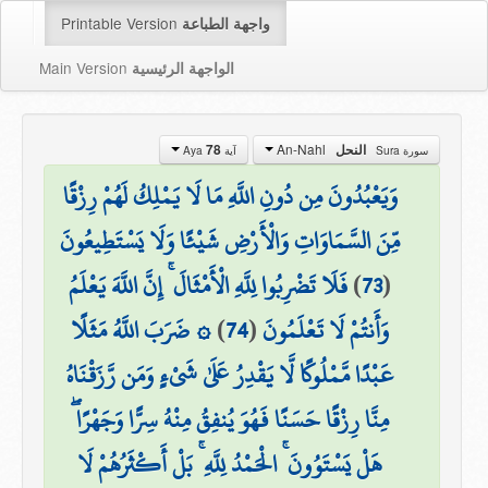
Printable Version
واجهة الطباعة
Main Version
الواجهة الرئيسية
An-Nahl
النحل
78
سورة Sura
آية Aya
وَيَعْبُدُونَ مِن دُونِ اللَّهِ مَا لَا يَمْلِكُ لَهُمْ رِزْقًا
مِّنَ السَّمَاوَاتِ وَالْأَرْضِ شَيْئًا وَلَا يَسْتَطِيعُونَ
(
73
)
فَلَا تَضْرِبُوا لِلَّهِ الْأَمْثَالَ ۚ إِنَّ اللَّهَ يَعْلَمُ
وَأَنتُمْ لَا تَعْلَمُونَ
(
74
)
۞ ضَرَبَ اللَّهُ مَثَلًا
عَبْدًا مَّمْلُوكًا لَّا يَقْدِرُ عَلَىٰ شَيْءٍ وَمَن رَّزَقْنَاهُ
مِنَّا رِزْقًا حَسَنًا فَهُوَ يُنفِقُ مِنْهُ سِرًّا وَجَهْرًا ۖ
هَلْ يَسْتَوُونَ ۚ الْحَمْدُ لِلَّهِ ۚ بَلْ أَكْثَرُهُمْ لَا