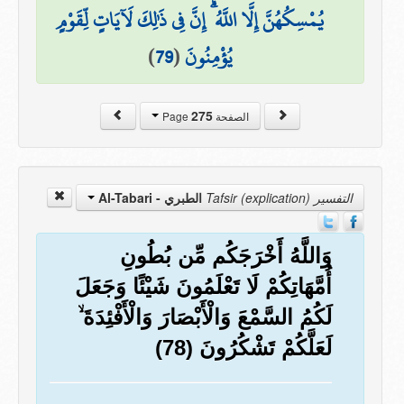
يُمْسِكُهُنَّ إِلَّا اللَّهُ ۗ إِنَّ فِي ذَٰلِكَ لَآيَاتٍ لِّقَوْمٍ
يُؤْمِنُونَ
(
79
)
275
الصفحة Page
التفسير Tafsir (explication)
الطبري - Al-Tabari
وَاللَّهُ أَخْرَجَكُم مِّن بُطُونِ
أُمَّهَاتِكُمْ لَا تَعْلَمُونَ شَيْئًا وَجَعَلَ
لَكُمُ السَّمْعَ وَالْأَبْصَارَ وَالْأَفْئِدَةَ ۙ
لَعَلَّكُمْ تَشْكُرُونَ (78)