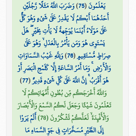
يَعْلَمُونَ
(
75
)
وَضَرَبَ اللَّهُ مَثَلًا رَّجُلَيْنِ
أَحَدُهُمَا أَبْكَمُ لَا يَقْدِرُ عَلَىٰ شَيْءٍ وَهُوَ كَلٌّ
عَلَىٰ مَوْلَاهُ أَيْنَمَا يُوَجِّههُّ لَا يَأْتِ بِخَيْرٍ ۖ هَلْ
يَسْتَوِي هُوَ وَمَن يَأْمُرُ بِالْعَدْلِ ۙ وَهُوَ عَلَىٰ
صِرَاطٍ مُّسْتَقِيمٍ
(
76
)
وَلِلَّهِ غَيْبُ السَّمَاوَاتِ
وَالْأَرْضِ ۚ وَمَا أَمْرُ السَّاعَةِ إِلَّا كَلَمْحِ الْبَصَرِ أَوْ
هُوَ أَقْرَبُ ۚ إِنَّ اللَّهَ عَلَىٰ كُلِّ شَيْءٍ قَدِيرٌ
(
77
)
وَاللَّهُ أَخْرَجَكُم مِّن بُطُونِ أُمَّهَاتِكُمْ لَا
تَعْلَمُونَ شَيْئًا وَجَعَلَ لَكُمُ السَّمْعَ وَالْأَبْصَارَ
وَالْأَفْئِدَةَ ۙ لَعَلَّكُمْ تَشْكُرُونَ (78)
أَلَمْ يَرَوْا
إِلَى الطَّيْرِ مُسَخَّرَاتٍ فِي جَوِّ السَّمَاءِ مَا