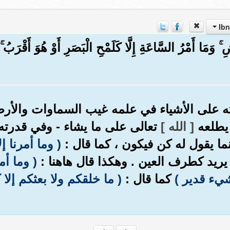
 ۚ وَمَا أَمْرُ السَّاعَةِ إِلَّا كَلَمْحِ الْبَصَرِ أَوْ هُوَ أَقْرَبُ 
ه على الأشياء في علمه غيب السماوات والأرض
 يطلعه
[ الله ]
تعالى على ما يشاء - وفي قدرته ا
فإنما يقول له كن فيكون ، كما قال :
( وما أمرنا إ
يريد كطرف العين . وهكذا قال هاهنا :
( وما أم
يء قدير )
كما قال :
( ما خلقكم ولا بعثكم إلا