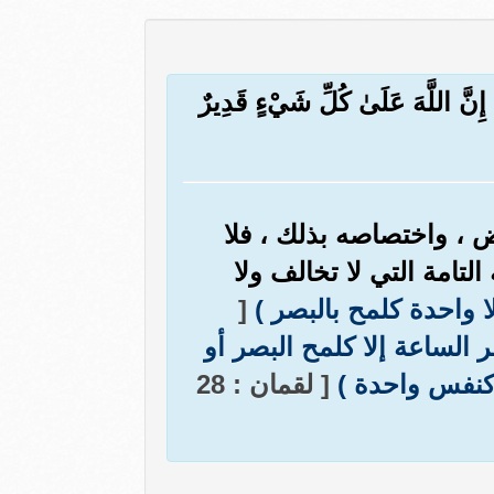
ۚ إِنَّ اللَّهَ عَلَىٰ كُلِّ شَيْءٍ قَدِيرٌ
 ، واختصاصه بذلك ، فلا
لتامة التي لا تخالف ولا
لا واحدة كلمح بالبصر )
[
ر الساعة إلا كلمح البصر أو
 كنفس واحدة )
[ لقمان : 28