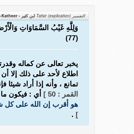
التفسير Tafsir (explication)
ابن كثير - Ibn-Katheer
وَلِلَّهِ غَيْبُ السَّمَاوَاتِ وَالْأَرْضِ
(77)
يخبر تعالى عن كماله وقدرت
اطلاع لأحد على ذلك إلا أن
تمانع ، وأنه إذا أراد شيئا 
القمر : 50 ]
أي : فيكون ما 
هو أقرب إن الله على كل ش
.
]