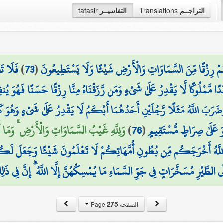
التراجــم
Translations
التفاسيــر
tafasir
ُمْ رِزْقًا مِّنَ السَّمَاوَاتِ وَالْأَرْضِ شَيْئًا وَلَا يَسْتَطِيعُونَ
(
73
)
فَلَا تَض
 مَّمْلُوكًا لَّا يَقْدِرُ عَلَىٰ شَيْءٍ وَمَن رَّزَقْنَاهُ مِنَّا رِزْقًا حَسَنًا فَهُوَ يُنفِ
ضَرَبَ اللَّهُ مَثَلًا رَّجُلَيْنِ أَحَدُهُمَا أَبْكَمُ لَا يَقْدِرُ عَلَىٰ شَيْءٍ وَهُوَ كَلٌّ عَ
وَ عَلَىٰ صِرَاطٍ مُّسْتَقِيمٍ
(
76
)
وَلِلَّهِ غَيْبُ السَّمَاوَاتِ وَالْأَرْضِ ۚ وَمَا أَمْ
للَّهُ أَخْرَجَكُم مِّن بُطُونِ أُمَّهَاتِكُمْ لَا تَعْلَمُونَ شَيْئًا وَجَعَلَ لَكُمُ الس
إِلَى الطَّيْرِ مُسَخَّرَاتٍ فِي جَوِّ السَّمَاءِ مَا يُمْسِكُهُنَّ إِلَّا اللَّهُ ۗ إِنَّ فِي ذَٰل
275
الصفحة Page