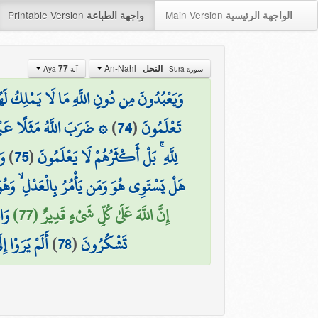
Printable Version
Main Version
الواجهة الرئيسية
واجهة الطباعة
An-Nahl
النحل
77
سورة Sura
آية Aya
وَيَعْبُدُونَ مِن دُونِ اللَّهِ مَا لَا يَمْلِكُ لَه
تَعْلَمُونَ
(
74
)
۞ ضَرَبَ اللَّهُ مَثَلًا عَبْدًا
لِلَّهِ ۚ بَلْ أَكْثَرُهُمْ لَا يَعْلَمُونَ
(
75
)
وَ
هَلْ يَسْتَوِي هُوَ وَمَن يَأْمُرُ بِالْعَدْلِ ۙ وَهُ
إِنَّ اللَّهَ عَلَىٰ كُلِّ شَيْءٍ قَدِيرٌ (77)
وَا
تَشْكُرُونَ
(
78
)
أَلَمْ يَرَوْا 