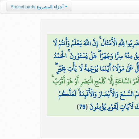
أجزاء المشروع
Project parts
ْرِبُوا لِلَّهِ الْأَمْثَالَ ۚ إِنَّ اللَّهَ يَعْلَمُ وَأَنتُمْ لَا
قُ مِنْهُ سِرًّا وَجَهْرًا ۖ هَلْ يَسْتَوُونَ ۚ الْحَمْدُ
لَىٰ مَوْلَاهُ أَيْنَمَا يُوَجِّههُّ لَا يَأْتِ بِخَيْرٍ ۖ
رُ السَّاعَةِ إِلَّا كَلَمْحِ الْبَصَرِ أَوْ هُوَ أَقْرَبُ ۚ
َّمْعَ وَالْأَبْصَارَ وَالْأَفْئِدَةَ ۙ لَعَلَّكُمْ
ِكَ لَآيَاتٍ لِّقَوْمٍ يُؤْمِنُونَ
(
79
)