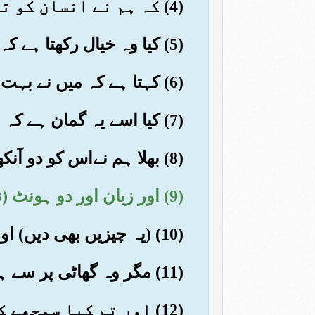
(4) کہ ہم نے انسان کو تکلیف (کی حالت) میں (رہنے والا) بنایا ہے
(5) کیا وہ خیال رکھتا ہے کہ اس پر کوئی قابو نہ پائے گا
(6) کہتا ہے کہ میں نے بہت سا مال برباد کیا
(7) کیا اسے یہ گمان ہے کہ اس کو کسی نے دیکھا نہیں
(8) بھلا ہم نےاس کو دو آنکھیں نہیں دیں؟
(9) اور زبان اور دو ہونٹ (نہیں دیئے)
(10) (یہ چیزیں بھی دیں) اور اس کو (خیر و شر کے) دونوں رستے بھی دکھا دیئے
(11) مگر وہ گھاٹی پر سے ہو کر نہ گزرا
(12) اور تم کیا سمجھے کہ گھاٹی کیا ہے؟