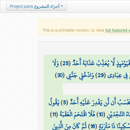
أجزاء المشروع
Project parts
This is a printable version, to view
full-featured 
َيَوْمَئِذٍ لَّا يُعَذِّبُ عَذَابَهُ أَحَدٌ
(
25
)
وَلَا
ي فِي عِبَادِي
(
29
)
وَادْخُلِي جَنَّتِي
(
30
)
َحْسَبُ أَن لَّن يَقْدِرَ عَلَيْهِ أَحَدٌ
(
5
)
يَقُولُ
اهُ النَّجْدَيْنِ
(
10
)
فَلَا اقْتَحَمَ الْعَقَبَةَ
(
11
)
سْكِينًا ذَا مَتْرَبَةٍ
(
16
)
ثُمَّ كَانَ مِنَ الَّذِينَ