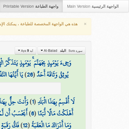
Printable Version
Main Version
الواجهة الرئيسية
واجهة الطباعة
×
هذه هي الواجهة المخصصة للطباعة ، يمكنك الإ
Al-Balad
البلد
9
سورة Sura
آية Aya
وَجِيءَ يَوْمَئِذٍ بِجَهَنَّمَ ۚ يَوْمَئِذٍ يَتَذَكَّرُ ال
يُوثِقُ وَثَاقَهُ أَحَدٌ
(
26
)
يَا أَيَّتُهَا النّ
لَا أُقْسِمُ بِهَٰذَا الْبَلَدِ
(
1
)
وَأَنتَ حِلٌّ بِهَٰذَا 
أَهْلَكْتُ مَالًا لُّبَدًا
(
6
)
أَيَحْسَبُ أَن لَّمْ 
وَمَا أَدْرَاكَ مَا الْعَقَبَةُ
(
12
)
فَكُّ رَقَبَةٍ
(