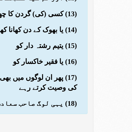
(13) کسی (کی) گردن کا چھڑانا
(14) یا بھوک کے دن کھانا کھلانا
(15) یتیم رشتہ دار کو
(16) یا فقیر خاکسار کو
(17) پھر ان لوگوں میں ب
کی وصیت کرتے رہے
(18) یہی لوگ صاحب سعادت ہیں