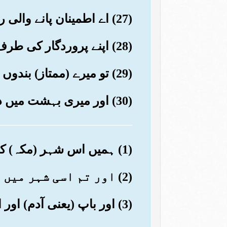
(27) اے اطمینان پانے والی روح!
(28) اپنے پروردگار کی طرف لوٹ چل۔ تو اس سے راضی وہ تجھ سے راضی
(29) تو میرے (ممتاز) بندوں میں شامل ہو جا
(30) اور میری بہشت میں داخل ہو جا
(1) ہمیں اس شہر (مکہ) کی قسم
(2) اور تم اسی شہر میں تو رہتے ہو
(3) اور باپ (یعنی آدم) اور اس کی اولاد کی قسم