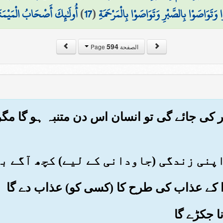
 وَتَوَاصَوْا بِالصَّبْرِ وَتَوَاصَوْا بِالْمَرْحَمَةِ
(
17
)
أُولَٰئِكَ أَصْحَابُ الْمَيْمَنَ
594
الصفحة Page
ر کی جائے گی تو انسان اس دن متنبہ ہو گا مگر