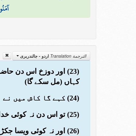
آمَنُوا
الترجمة Translation
اردو - جالندربرى
(23) اور دوزخ اس دن حاض
کہاں (مل سکے گا)
(24) کہے گا کاش میں نے اپنی زندگی (جاودانی کے لیے) کچھ آگے بھیجا ہوتا
(25) تو اس دن نہ کوئی خدا کے عذاب کی طرح کا (کسی کو) عذاب دے گا
(26) اور نہ کوئی ویسا جکڑنا جکڑے گا