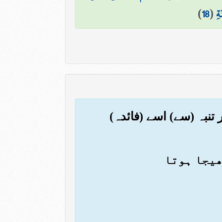
ةِ
(
18
)
 تنبہ (سے) اسے (فائدہ)