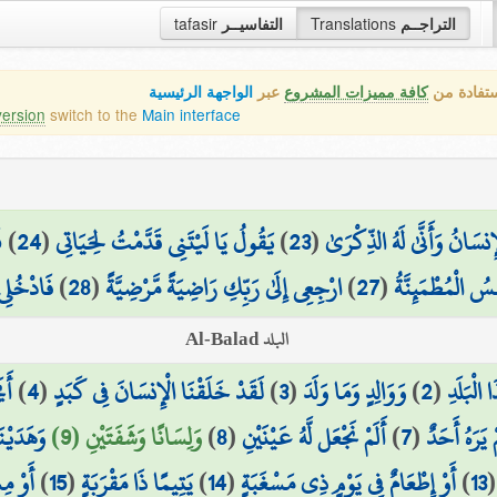
التراجــم
Translations
التفاسيــر
tafasir
ستفادة من
كافة مميزات المشروع
عبر
الواجهة الرئيسية
version
switch to the
Main interface
ْإِنسَانُ وَأَنَّىٰ لَهُ الذِّكْرَىٰ
(
23
)
يَقُولُ يَا لَيْتَنِي قَدَّمْتُ لِحَيَاتِي
(
24
)
ف
َفْسُ الْمُطْمَئِنَّةُ
(
27
)
ارْجِعِي إِلَىٰ رَبِّكِ رَاضِيَةً مَّرْضِيَّةً
(
28
)
فَادْخُلِ
البلد Al-Balad
الْبَلَدِ
(
2
)
وَوَالِدٍ وَمَا وَلَدَ
(
3
)
لَقَدْ خَلَقْنَا الْإِنسَانَ فِي كَبَدٍ
(
4
)
أَي
يَرَهُ أَحَدٌ
(
7
)
أَلَمْ نَجْعَل لَّهُ عَيْنَيْنِ
(
8
)
وَلِسَانًا وَشَفَتَيْنِ (9)
وَهَدَيْنَ
13
)
أَوْ إِطْعَامٌ فِي يَوْمٍ ذِي مَسْغَبَةٍ
(
14
)
يَتِيمًا ذَا مَقْرَبَةٍ
(
15
)
أَوْ مِ