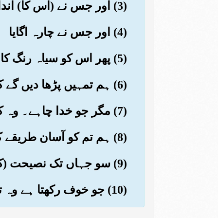
(3) اور جس نے (اس کا) اندازہ ٹہرایا (پھر اس کو) رستہ بتایا
(4) اور جس نے چارہ اگایا
(5) پھر اس کو سیاہ رنگ کا کوڑا کر دیا
(6) ہم تمہیں پڑھا دیں گے کہ تم فراموش نہ کرو گے
(7) مگر جو خدا چاہے۔ وہ کھلی بات کو بھی جانتا ہے اور چھپی کو بھی
(8) ہم تم کو آسان طریقے کی توفیق دیں گے
(9) سو جہاں تک نصیحت (کے) نافع (ہونے کی امید) ہو نصیحت کرتے رہو
(10) جو خوف رکھتا ہے وہ تو نصیحت پکڑے گا