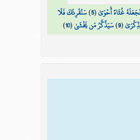
َجَعَلَهُ غُثَاءً أَحْوَىٰ
(
5
)
سَنُقْرِئُكَ فَلَا
ذِّكْرَىٰ
(
9
)
سَيَذَّكَّرُ مَن يَخْشَىٰ
(
10
)