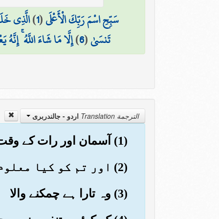
سَبِّحِ اسْمَ رَبِّكَ الْأَعْلَى
(
1
)
الَّذِي خَلَ
تَنسَىٰ
(
6
)
إِلَّا مَا شَاءَ اللَّهُ ۚ إِنَّهُ يَ
الترجمة Translation
اردو - جالندربرى
(1) آسمان اور رات کے وقت آنے والے کی قسم
(2) اور تم کو کیا معلوم کہ رات کے وقت آنے والا کیا ہے
(3) وہ تارا ہے چمکنے والا