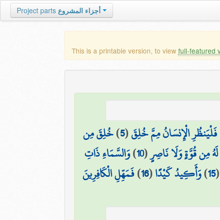
أجزاء المشروع
Project parts
This is a printable version, to view
full-featured 
فَلْيَنظُرِ الْإِنسَانُ مِمَّ خُلِقَ
(
5
)
خُلِقَ مِن
لَهُ مِن قُوَّةٍ وَلَا نَاصِرٍ
(
10
)
وَالسَّمَاءِ ذَاتِ
15
)
وَأَكِيدُ كَيْدًا
(
16
)
فَمَهِّلِ الْكَافِرِينَ