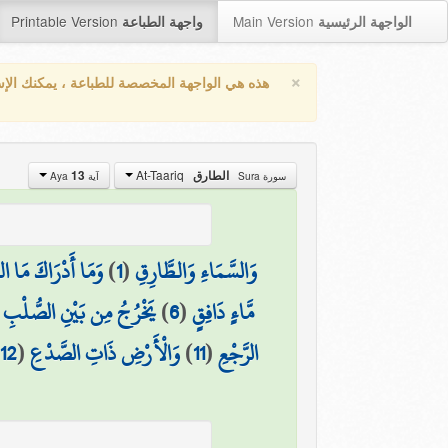
Printable Version
Main Version
الواجهة الرئيسية
واجهة الطباعة
×
هذه هي الواجهة المخصصة للطباعة ، يمكنك الإ
At-Taariq
الطارق
13
سورة Sura
آية Aya
وَالسَّمَاءِ وَالطَّارِقِ
(
1
)
وَمَا أَدْرَاكَ مَا ال
مَّاءٍ دَافِقٍ
(
6
)
يَخْرُجُ مِن بَيْنِ الصُّلْبِ وَ
الرَّجْعِ
(
11
)
وَالْأَرْضِ ذَاتِ الصَّدْعِ
(
12
)