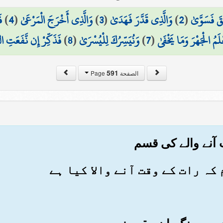
قَ فَسَوَّىٰ
(
2
)
وَالَّذِي قَدَّرَ فَهَدَىٰ
(
3
)
وَالَّذِي أَخْرَجَ الْمَرْعَىٰ
(
4
)
ف
عْلَمُ الْجَهْرَ وَمَا يَخْفَىٰ
(
7
)
وَنُيَسِّرُكَ لِلْيُسْرَىٰ
(
8
)
فَذَكِّرْ إِن نَّفَعَتِ ال
591
الصفحة Page