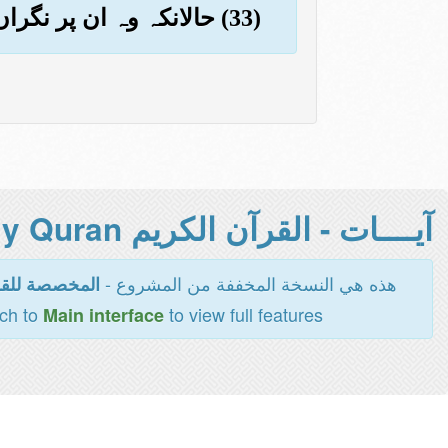
(33) حالانکہ وہ ان پر نگراں بنا کر نہیں بھیجے گئے تھے
آيــــات - القرآن الكريم Holy Quran -
هذه هي النسخة المخففة من المشروع -
المخصصة للقر
tch to
to view full features
Main interface