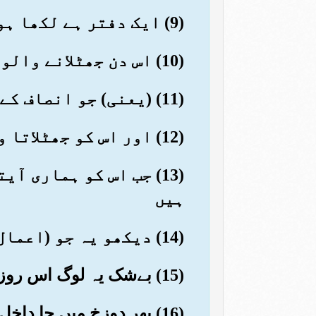
(9) ایک دفتر ہے لکھا ہوا
(10) اس دن جھٹلانے والوں کی خرابی ہے
(11) (یعنی) جو انصاف کے دن کو جھٹلاتے ہیں
(12) اور اس کو جھٹلاتا وہی ہے جو حد سے نکل جانے والا گنہگار ہے
(13) جب اس کو ہماری 
ہیں
(14) دیکھو یہ جو (اعمال بد) کرتے ہیں ان کا ان کے دلوں پر زنگ بیٹھ گیا ہے
(15) بےشک یہ لوگ اس روز اپنے پروردگار (کے دیدار) سے اوٹ میں ہوں گے
(16) پھر دوزخ میں جا داخل ہوں گے