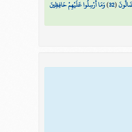
َضَالُّونَ
(
32
)
وَمَا أُرْسِلُوا عَلَيْهِمْ حَافِظِينَ