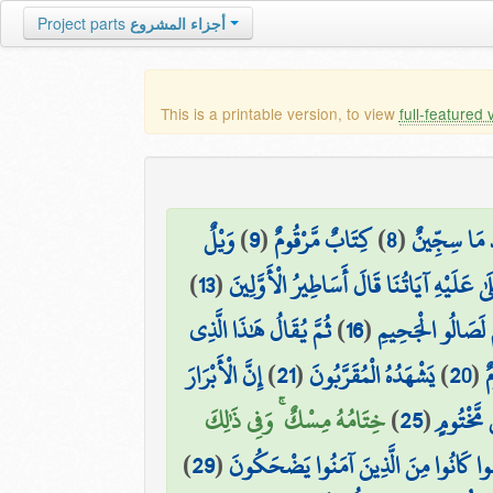
أجزاء المشروع
Project parts
This is a printable version, to view
full-featured 
َ مَا سِجِّينٌ
(
8
)
كِتَابٌ مَّرْقُومٌ
(
9
)
وَيْلٌ
لَىٰ عَلَيْهِ آيَاتُنَا قَالَ أَسَاطِيرُ الْأَوَّلِينَ
(
13
)
ُمْ لَصَالُو الْجَحِيمِ
(
16
)
ثُمَّ يُقَالُ هَٰذَا الَّذِي
ٌ
(
20
)
يَشْهَدُهُ الْمُقَرَّبُونَ
(
21
)
إِنَّ الْأَبْرَارَ
مَّخْتُومٍ
(
25
)
خِتَامُهُ مِسْكٌ ۚ وَفِي ذَٰلِكَ
َمُوا كَانُوا مِنَ الَّذِينَ آمَنُوا يَضْحَكُونَ
(
29
)