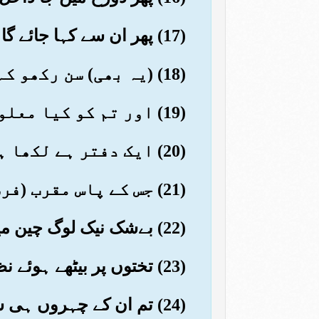
(17) پھر ان سے کہا جائے گا کہ یہ وہی چیز ہے جس کو تم جھٹلاتے تھے
(18) (یہ بھی) سن رکھو کہ نیکوکاروں کے اعمال علیین میں ہیں
(19) اور تم کو کیا معلوم کہ علیین کیا چیز ہے؟
(20) ایک دفتر ہے لکھا ہوا
(21) جس کے پاس مقرب (فرشتے) حاضر رہتے ہیں
(22) بےشک نیک لوگ چین میں ہوں گے
(23) تختوں پر بیٹھے ہوئے نظارے کریں گے
(24) تم ان کے چہروں ہی سے راحت کی تازگی معلوم کر لو گے