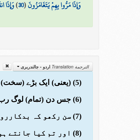
وَإِذَا مَرُّوا بِهِمْ يَتَغَامَزُونَ
(
30
)
وَإِذَا انق
الترجمة Translation
اردو - جالندربرى
(5) (یعنی) ایک بڑے (سخت) دن میں
(6) جس دن (تمام) لوگ رب العالمین کے سامنے کھڑے ہوں گے
(7) سن رکھو کہ بدکارروں کے اعمال سجّین میں ہیں
(8) اور تم کیا جانتے ہوں کہ سجّین کیا چیز ہے؟