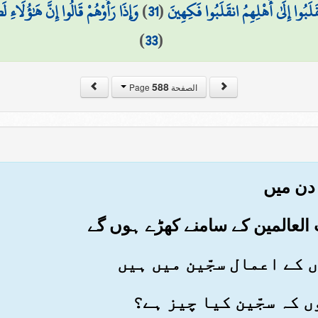
َلَبُوا إِلَىٰ أَهْلِهِمُ انقَلَبُوا فَكِهِينَ
(
31
)
وَإِذَا رَأَوْهُمْ قَالُوا إِنَّ هَٰؤُلَاءِ ل
)
33
(
588
الصفحة Page