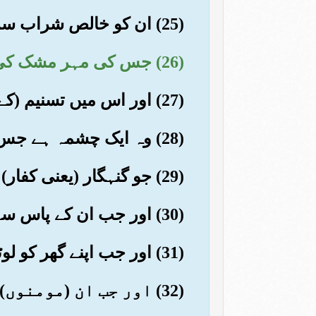
(25) ان کو خالص شراب سربمہر پلائی جائے گی
(26) جس کی مہر مشک کی ہو گی تو (نعمتوں کے) شائقین کو چاہیے کہ اسی سے رغبت کریں
(27) اور اس میں تسنیم (کے پانی) کی آمیزش ہو گی
(28) وہ ایک چشمہ ہے جس میں سے (خدا کے) مقرب پیئیں گے
(29) جو گنہگار (یعنی کفار) ہیں وہ (دنیا میں) مومنوں سے ہنسی کیا کرتے تھے
(30) اور جب ان کے پاس سے گزرتے تو حقارت سے اشارے کرتے
(31) اور جب اپنے گھر کو لوٹتے تو اتراتے ہوئے لوٹتے
(32) اور جب ان (مومنوں) کو دیکھتے تو کہتے کہ یہ تو گمراہ ہیں