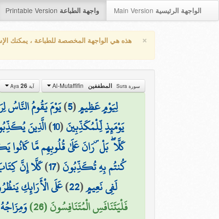
Printable Version
Main Version
الواجهة الرئيسية
واجهة الطباعة
×
هذه هي الواجهة المخصصة للطباعة ، يمكنك الإ
Al-Mutaffifin
المطففين
26
سورة Sura
آية Aya
لِيَوْمٍ عَظِيمٍ
(
5
)
يَوْمَ يَقُومُ النَّاسُ لِرَ
يَوْمَئِذٍ لِّلْمُكَذِّبِينَ
(
10
)
الَّذِينَ يُكَذِّبُو
كَلَّا ۖ بَلْ ۜ رَانَ عَلَىٰ قُلُوبِهِم مَّا كَانُوا 
كُنتُم بِهِ تُكَذِّبُونَ
(
17
)
كَلَّا إِنَّ كِتَابَ
لَفِي نَعِيمٍ
(
22
)
عَلَى الْأَرَائِكِ يَنظُرُ
فَلْيَتَنَافَسِ الْمُتَنَافِسُونَ (26)
وَمِزَاجُهُ