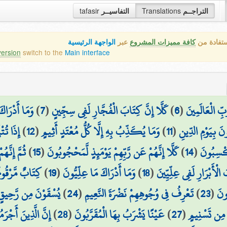
التراجــم
Translations
التفاسيــر
tafasir
ستفادة من
كافة مميزات المشروع
عبر
الواجهة الرئيسية
version
switch to the
Main interface
بِّ الْعَالَمِينَ
(
6
)
كَلَّا إِنَّ كِتَابَ الْفُجَّارِ لَفِي سِجِّينٍ
(
7
)
وَمَا أَدْرَاك
نَ بِيَوْمِ الدِّينِ
(
11
)
وَمَا يُكَذِّبُ بِهِ إِلَّا كُلُّ مُعْتَدٍ أَثِيمٍ
(
12
)
إِذَا تُتْ
يَكْسِبُونَ
(
14
)
كَلَّا إِنَّهُمْ عَن رَّبِّهِمْ يَوْمَئِذٍ لَّمَحْجُوبُونَ
(
15
)
ثُمَّ إِنَّه
 الْأَبْرَارِ لَفِي عِلِّيِّينَ
(
18
)
وَمَا أَدْرَاكَ مَا عِلِّيُّونَ
(
19
)
كِتَابٌ مَّرْقُوم
ونَ
(
23
)
تَعْرِفُ فِي وُجُوهِهِمْ نَضْرَةَ النَّعِيمِ
(
24
)
يُسْقَوْنَ مِن رَّحِيقٍ 
 مِن تَسْنِيمٍ
(
27
)
عَيْنًا يَشْرَبُ بِهَا الْمُقَرَّبُونَ
(
28
)
إِنَّ الَّذِينَ أَجْر