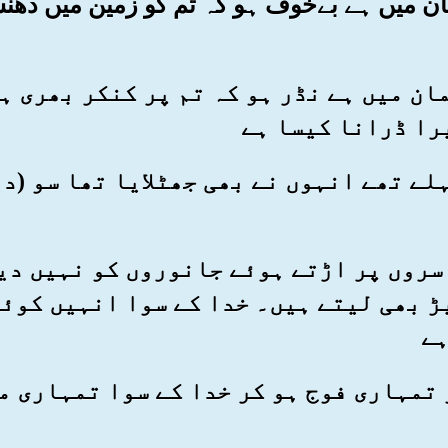
سمان میں ہے بےخوف ہو کہ تم کو زمین میں دھ
آسمان میں ہے نڈر ہو کہ تم پر کنکر بھری 
را ڈرانا کیسا ہے
 پہلے تھے انہوں نے بھی جھٹلایا تھا سو (
نے سروں پر اڑتے ہوئے جانوروں کو نہیں دی
ڑ بھی لیتے ہیں۔ خدا کے سوا انہیں کوئ
ہے
ے جو تمہاری فوج ہو کر خدا کے سوا تمہاری 