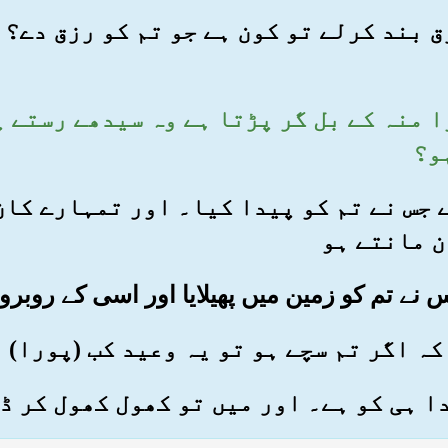
 رزق بند کرلے تو کون ہے جو تم کو رزق دے
 ہوا منہ کے بل گر پڑتا ہے وہ سیدھے رستے 
و؟
و ہے جس نے تم کو پیدا کیا۔ اور تمہارے کا
ن مانتے ہو