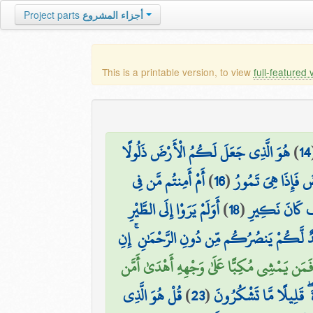
أجزاء المشروع
Project parts
This is a printable version, to view
full-featured 
14
)
هُوَ الَّذِي جَعَلَ لَكُمُ الْأَرْضَ ذَلُولًا
 فَإِذَا هِيَ تَمُورُ
(
16
)
أَمْ أَمِنتُم مَّن فِي
ْفَ كَانَ نَكِيرِ
(
18
)
أَوَلَمْ يَرَوْا إِلَى الطَّيْرِ
ندٌ لَّكُمْ يَنصُرُكُم مِّن دُونِ الرَّحْمَٰنِ ۚ إِنِ
فَمَن يَمْشِي مُكِبًّا عَلَىٰ وَجْهِهِ أَهْدَىٰ أَمَّن
 ۖ قَلِيلًا مَّا تَشْكُرُونَ
(
23
)
قُلْ هُوَ الَّذِي