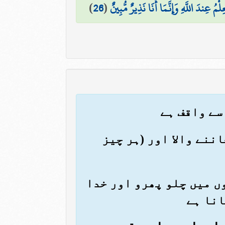
عِلْمُ عِندَ اللَّهِ وَإِنَّمَا أَنَا نَذِيرٌ مُّبِينٌ
(
26
)
اننے والا اور (ہر چیز
ہوں میں چلو پھرو اور خدا
انا ہے