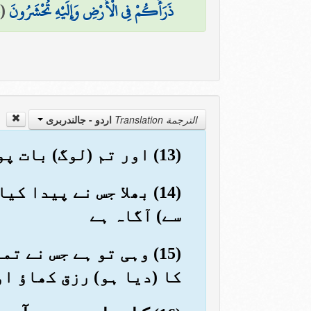
ذَرَأَكُمْ فِي الْأَرْضِ وَإِلَيْهِ تُحْشَرُونَ
(
الترجمة Translation
اردو - جالندربرى
(13) اور تم (لوگ) بات پوشیدہ کہو یا ظاہر۔ وہ دل کے بھیدوں تک سے واقف ہے
(14) بھلا جس نے پیدا 
سے) آگاہ ہے
(15) وہی تو ہے جس نے
کا (دیا ہو) رزق کھاؤ او