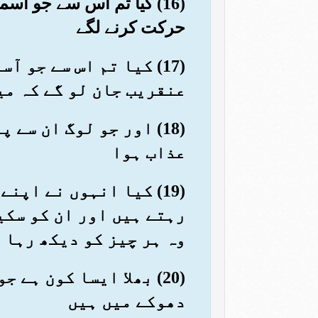
(16) کیا تم اس سے جو آ
حرکت کرنے لگے
(17) کیا تم اس سے جو 
عنقریب جان لو گے کہ می
(18) اور جو لوگ ان سے
عذاب ہوا
(19) کیا انہوں نے اپ
رہتے ہیں اور ان کو سکی
وہ ہر چیز کو دیکھ رہا 
(20) بھلا ایسا کون ہ
دھوکے میں ہیں