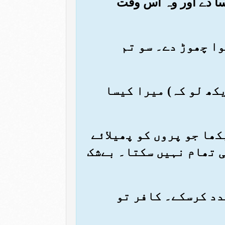
نسا دے اور وہ اس وقت
ہوا چھوڑ دے۔ سو تم
دیکھ لو کہ) میرا کیسا
کھا جو پروں کو پھیلائے
ی تھام نہیں سکتا۔ بےشک
مدد کرسکے۔ کافر تو