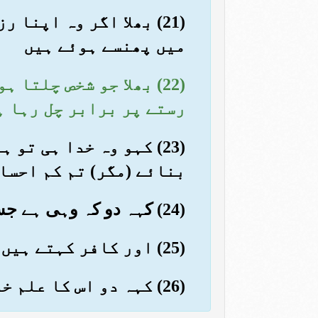
(21) بھلا اگر وہ اپنا
میں پھنسے ہوئے ہیں
(22) بھلا جو شخص چلتا
رستے پر برابر چل رہا ہ
(23) کہو وہ خدا ہی ت
بنائے (مگر) تم کم احسا
(24) کہہ دو کہ وہی ہے جس نے تم کو زمین میں پھیلایا اور اسی کے روبرو تم جمع کئے جاؤ گے
(25) اور کافر کہتے ہیں کہ اگر تم سچے ہو تو یہ وعید کب (پورا) ہوگا؟
(26) کہہ دو اس کا علم خدا ہی کو ہے۔ اور میں تو کھول کھول کر ڈر سنانے دینے والا ہوں