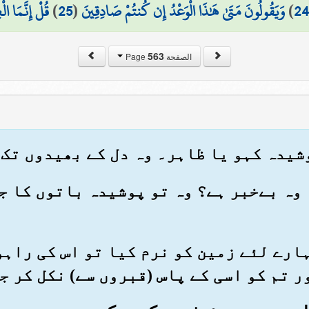
24
)
وَيَقُولُونَ مَتَىٰ هَٰذَا الْوَعْدُ إِن كُنتُمْ صَادِقِينَ
(
25
)
قُلْ إِنَّمَا الْ
563
الصفحة Page
کیا وہ بےخبر ہے؟ وہ تو پوشیدہ باتوں کا ج
 تمہارے لئے زمین کو نرم کیا تو اس کی را
ر تم کو اسی کے پاس (قبروں سے) نکل کر ج