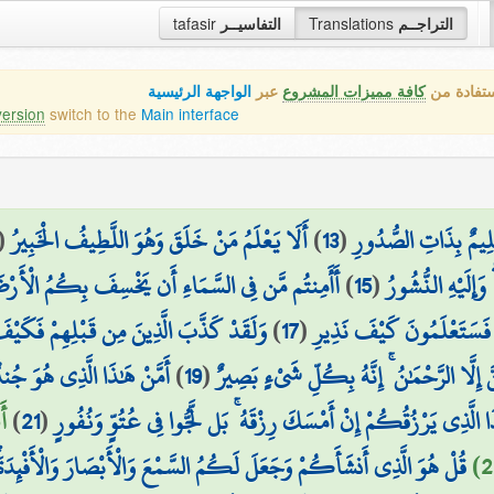
التراجــم
Translations
التفاسيــر
tafasir
ستفادة من
كافة مميزات المشروع
عبر
الواجهة الرئيسية
version
switch to the
Main interface
عَلِيمٌ بِذَاتِ الصُّدُورِ
(
13
)
أَلَا يَعْلَمُ مَنْ خَلَقَ وَهُوَ اللَّطِيفُ الْخَبِيرُ
(
وَإِلَيْهِ النُّشُورُ
(
15
)
أَأَمِنتُم مَّن فِي السَّمَاءِ أَن يَخْسِفَ بِكُمُ الْأَرْضَ
فَسَتَعْلَمُونَ كَيْفَ نَذِيرِ
(
17
)
وَلَقَدْ كَذَّبَ الَّذِينَ مِن قَبْلِهِمْ فَكَي
إِلَّا الرَّحْمَٰنُ ۚ إِنَّهُ بِكُلِّ شَيْءٍ بَصِيرٌ
(
19
)
أَمَّنْ هَٰذَا الَّذِي هُوَ جُ
َا الَّذِي يَرْزُقُكُمْ إِنْ أَمْسَكَ رِزْقَهُ ۚ بَل لَّجُّوا فِي عُتُوٍّ وَنُفُورٍ
(
21
)
أَ
قُلْ هُوَ الَّذِي أَنشَأَكُمْ وَجَعَلَ لَكُمُ السَّمْعَ وَالْأَبْصَارَ وَالْأَفْئِدَةَ