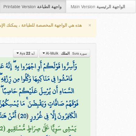
Printable Version
Main Version
الواجهة الرئيسية
واجهة الطباعة
×
هذه هي الواجهة المخصصة للطباعة ، يمكنك الإ
Al-Mulk
الملك
22
سورة Sura
آية Aya
وَأَسِرُّوا قَوْلَكُمْ أَوِ اجْهَرُوا بِهِ ۖ إِنَّهُ 
فَامْشُوا فِي مَنَاكِبِهَا وَكُلُوا مِن رِّزْقِهِ ۖ 
السَّمَاءِ أَن يُرْسِلَ عَلَيْكُمْ حَاصِبًا ۖ 
فَوْقَهُمْ صَافَّاتٍ وَيَقْبِضْنَ ۚ مَا يُمْسِكُهُنَّ 
الْكَافِرُونَ إِلَّا فِي غُرُورٍ
(
20
)
أَمَّنْ هَٰذ
يَمْشِي سَوِيًّا عَلَىٰ صِرَاطٍ مُّسْتَقِيمٍ (22)