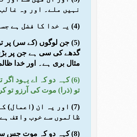
نہیں ملے۔ اور وہ غالب 
(4) یہ خدا کا فضل ہے جسے چاہتا ہے عطا کرتا ہے۔ اور خدا بڑے فضل کا مالک ہے
(5) جن لوگوں (کے سر) پر ت
گدھے کی سی ہے جن پر بڑی 
مثال بری ہے۔ اور خدا ظالم
(6) کہہ دو کہ اے یہود اگ
تو (ذرا) موت کی آرزو تو کر
(7) اور یہ ان (اعمال)
ظالموں سے خوب واقف ہے
(8) کہہ دو کہ موت جس سے