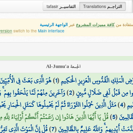
التراجــم
Translations
التفاسيــر
tafasir
ستفادة من
كافة مميزات المشروع
عبر
الواجهة الرئيسية
version
switch to the
Main interface
الجمعة Al-Jumu'a
أَرْضِ الْمَلِكِ الْقُدُّوسِ الْعَزِيزِ الْحَكِيمِ
(
1
)
هُوَ الَّذِي بَعَثَ فِي الْأُمِّيِّينَ 
نُوا مِن قَبْلُ لَفِي ضَلَالٍ مُّبِينٍ
(
2
)
وَآخَرِينَ مِنْهُمْ لَمَّا يَلْحَقُوا بِهِمْ ۚ و
ِيمِ
(
4
)
مَثَلُ الَّذِينَ حُمِّلُوا التَّوْرَاةَ ثُمَّ لَمْ يَحْمِلُوهَا كَمَثَلِ الْحِمَارِ يَح
َّالِمِينَ
(
5
)
قُلْ يَا أَيُّهَا الَّذِينَ هَادُوا إِن زَعَمْتُمْ أَنَّكُمْ أَوْلِيَاءُ لِلَّ
قَدَّمَتْ أَيْدِيهِمْ ۚ وَاللَّهُ عَلِيمٌ بِالظَّالِمِينَ
(
7
)
قُلْ إِنَّ الْمَوْتَ الَّذِي تَفِرُّ