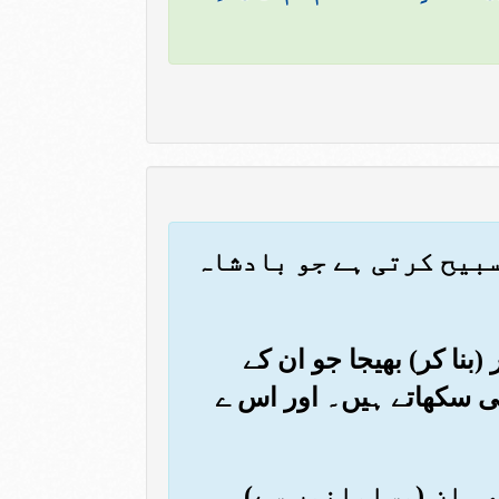
تسبیح کرتی ہے جو بادشاہ
نا کر) بھیجا جو ان کے
ائی سکھاتے ہیں۔ اور اس ے
ھی ان (مسلمانوں سے)