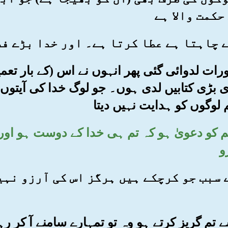
حکمت والا ہے
ورات لدوائی گئی پھر انہوں نے اس (کے بار تعمیل
بڑی کتابیں لدی ہوں۔ جو لوگ خدا کی آیتوں
 لوگوں کو ہدایت نہیں دیتا
ر تم کو دعویٰ ہو کہ تم ہی خدا کے دوست ہو او
و
 کے سبب جو کرچکے ہیں ہرگز اس کی آرزو نہ
 تم گریز کرتے ہو وہ تو تمہارے سامنے آ کر رہ