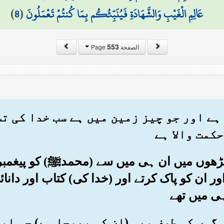
عَالِمِ الْغَيْبِ وَالشَّهَادَةِ فَيُنَبِّئُكُم بِمَا كُنتُمْ تَعْمَلُونَ
(
8
)
553
الصفحة Page
ں ہے اور جو چیز زمین میں ہے سب خدا کی 
کمت والا ہے
پڑھوں میں ان ہی میں سے (محمدﷺ) کو پیغمبر (ب
ور ان کو پاک کرتے اور (خدا کی) کتاب اور دان
ہی میں تھے
لوگوں کی طرف بھی (ان کو بھیجا ہے) جو اب