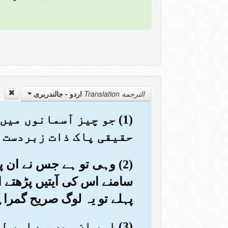
الترجمة Translation
اردو - جالندربرى
(1) جو چیز آسمانوں می
حقیقی پاک ذات زبردست ح
(2) وہی تو ہے جس نے ان 
سامنے اس کی آیتیں پڑھتے ا
پہلے تو یہ لوگ صریح گمرا
(3) اور ان میں سے اور 