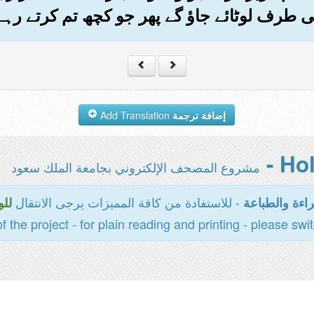
کی طرف لوٹائے جاؤ گے پھر جو کچھ تم کرتے رہے
إضافة ترجمة
Add Translation
مشروع المصحف الإلكتروني بجامعة الملك سعود
- للاستفادة من كافة المميزات يرجى الانتقال
اءة والطباعة
للو
of the project - for plain reading and printing - please swi