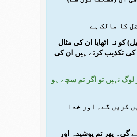
) کو نہ اٹھایا ان کی مثال
 کی تکذیب کرتے ہیں ان کی
ر لوگ نہیں تو اگر تم سچے ہو
یں کریں گے۔ اور خدا
ے گی۔ پھر تم پوشیدہ اور