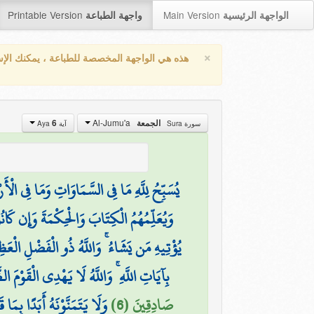
Printable Version
Main Version
الواجهة الرئيسية
واجهة الطباعة
×
هذه هي الواجهة المخصصة للطباعة ، يمكنك الإ
Al-Jumu'a
الجمعة
6
سورة Sura
آية Aya
يُسَبِّحُ لِلَّهِ مَا فِي السَّمَاوَاتِ وَمَا فِي الْ
وَيُعَلِّمُهُمُ الْكِتَابَ وَالْحِكْمَةَ وَإِن كَا
يُؤْتِيهِ مَن يَشَاءُ ۚ وَاللَّهُ ذُو الْفَضْلِ الْعَظ
بِآيَاتِ اللَّهِ ۚ وَاللَّهُ لَا يَهْدِي الْقَوْمَ الظ
صَادِقِينَ (6)
وَلَا يَتَمَنَّوْنَهُ أَبَدًا بِمَا 