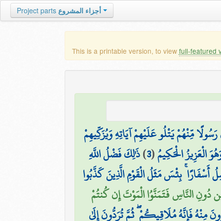
أجزاء المشروع
Project parts
This is a printable version, to view
full-featured 
رَسُولًا مِّنْهُمْ يَتْلُو عَلَيْهِمْ آيَاتِهِ وَيُزَكِّيهِمْ
َهُوَ الْعَزِيزُ الْحَكِيمُ
(
3
)
ذَٰلِكَ فَضْلُ اللَّهِ
ْمِلُ أَسْفَارًا ۚ بِئْسَ مَثَلُ الْقَوْمِ الَّذِينَ كَذَّبُوا
هِ مِن دُونِ النَّاسِ فَتَمَنَّوُا الْمَوْتَ إِن كُنتُمْ
ونَ مِنْهُ فَإِنَّهُ مُلَاقِيكُمْ ۖ ثُمَّ تُرَدُّونَ إِلَىٰ