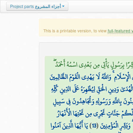
أجزاء المشروع
Project parts
This is a printable version, to view
full-featured 
َشِّرًا بِرَسُولٍ يَأْتِي مِن بَعْدِي اسْمُهُ أَحْمَدُ ۖ
الْإِسْلَامِ ۚ وَاللَّهُ لَا يَهْدِي الْقَوْمَ الظَّالِمِينَ
ْهُدَىٰ وَدِينِ الْحَقِّ لِيُظْهِرَهُ عَلَى الدِّينِ كُلِّهِ
ِنُونَ بِاللَّهِ وَرَسُولِهِ وَتُجَاهِدُونَ فِي سَبِيلِ
كُمْ جَنَّاتٍ تَجْرِي مِن تَحْتِهَا الْأَنْهَارُ
وَبَشِّرِ الْمُؤْمِنِينَ
(
13
)
يَا أَيُّهَا الَّذِينَ آمَنُوا