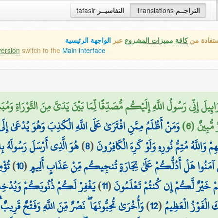
التراجــم
Translations
التفاسيــر
tafasir
ستفادة من
كافة مميزات المشروع
عبر
الواجهة الرئيسية
version
switch to the
Main interface
ِيلَ إِنِّي رَسُولُ اللَّهِ إِلَيْكُم مُّصَدِّقًا لِّمَا بَيْنَ يَدَيَّ مِنَ التَّوْرَاةِ وَمُب
مُّبِينٌ (6)
وَمَنْ أَظْلَمُ مِمَّنِ افْتَرَىٰ عَلَى اللَّهِ الْكَذِبَ وَهُوَ يُدْعَىٰ إِلَى 
مْ وَاللَّهُ مُتِمُّ نُورِهِ وَلَوْ كَرِهَ الْكَافِرُونَ
(
8
)
هُوَ الَّذِي أَرْسَلَ رَسُولَهُ بِال
ِينَ آمَنُوا هَلْ أَدُلُّكُمْ عَلَىٰ تِجَارَةٍ تُنجِيكُم مِّنْ عَذَابٍ أَلِيمٍ
(
10
)
تُؤْم
مْ خَيْرٌ لَّكُمْ إِن كُنتُمْ تَعْلَمُونَ
(
11
)
يَغْفِرْ لَكُمْ ذُنُوبَكُمْ وَيُدْخِلْ
 الْفَوْزُ الْعَظِيمُ
(
12
)
وَأُخْرَىٰ تُحِبُّونَهَا ۖ نَصْرٌ مِّنَ اللَّهِ وَفَتْحٌ قَرِيبٌ ۗ 