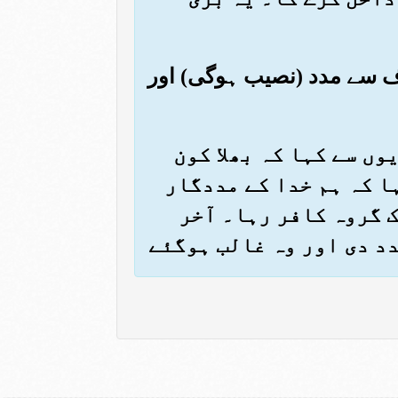
طرف سے مدد (نصیب ہوگی) اور
یوں سے کہا کہ بھلا کون
ا کہ ہم خدا کے مددگار
ک گروہ کافر رہا۔ آخر
دد دی اور وہ غالب ہوگئے