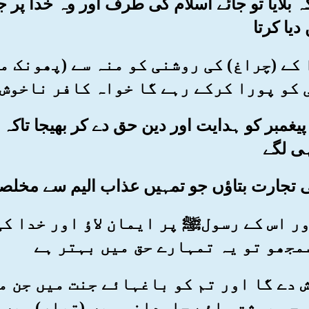
ہ بلایا تو جائے اسلام کی طرف اور وہ خدا پر 
یا کرتا
دا کے (چراغ) کی روشنی کو منہ سے (پھونک م
 کو پورا کرکے رہے گا خواہ کافر ناخوش 
 پیغمبر کو ہدایت اور دین حق دے کر بھیجا تاک
ی لگے
ر اور اس کے رسولﷺ پر ایمان لاؤ اور خدا 
مجھو تو یہ تمہارے حق میں بہتر ہے
بخش دے گا اور تم کو باغہائے جنت میں جن 
جو بہشت ہائے جاودانی میں (تیار) ہیں 