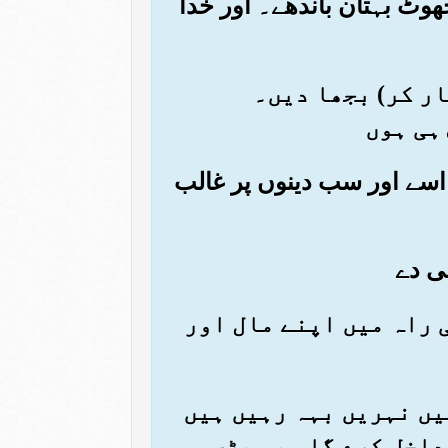
جھوٹ بہتان باندھے۔ اور خدا
ار کر) بجھا دیں۔
ہی ہوں
ہ اسے اور سب دینوں پر غالب
کی راہ میں اپنے مال اور
میں نہریں بہہ رہیں ہیں
داخل کرے گا۔ یہ بڑی