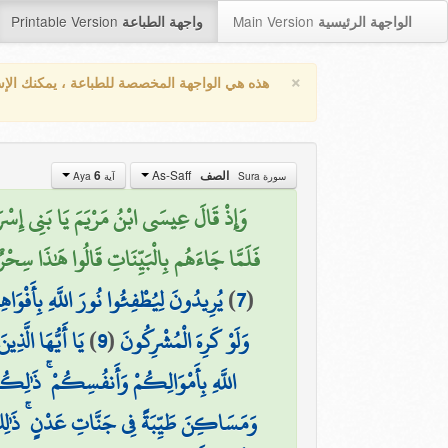
Printable Version
Main Version
الواجهة الرئيسية
واجهة الطباعة
×
هذه هي الواجهة المخصصة للطباعة ، يمكنك الإ
As-Saff
الصف
6
سورة Sura
آية Aya
وَإِذْ قَالَ عِيسَى ابْنُ مَرْيَمَ يَا بَنِي إِسْرَائ
فَلَمَّا جَاءَهُم بِالْبَيِّنَاتِ قَالُوا هَٰذَا سِحْرٌ 
(
7
)
يُرِيدُونَ لِيُطْفِئُوا نُورَ اللَّهِ بِأَفْوَاهِهِ
وَلَوْ كَرِهَ الْمُشْرِكُونَ
(
9
)
يَا أَيُّهَا الَّذ
اللَّهِ بِأَمْوَالِكُمْ وَأَنفُسِكُمْ ۚ ذَٰلِكُ
وَمَسَاكِنَ طَيِّبَةً فِي جَنَّاتِ عَدْنٍ ۚ ذَٰلِكَ