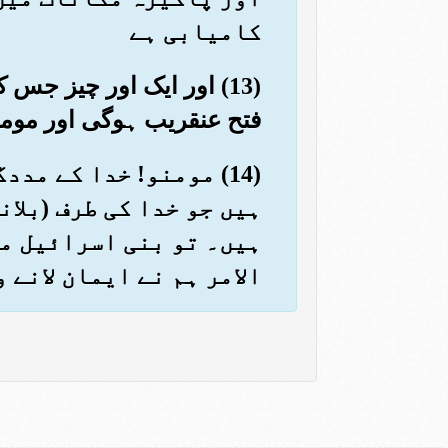
کامیابی ہے
(13) اور ایک اور چیز ج
فتح عنقریب ہوگی اور موم
(14) مومنو! خدا کے مد
ہیں جو خدا کی طرف (بلا
ہیں۔ تو بنی اسرائیل می
الامر ہم نے ایمان لانے