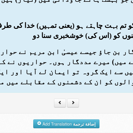
س کو تم بہت چاہتے ہو (یعنی تمہیں) خدا کی 
نوں کو (اس کی) خوشخبری سنا دو
دگار بن جاؤ جیسے عیسیٰ ابن مریم نے حوار
نے میں) میرے مددگار ہوں۔ حواریوں نے کہ
ں سے ایک گروہ تو ایمان لے آیا اور ای
 والوں کو ان کے دشمنوں کے مقابلے میں م
إضافة ترجمة
Add Translation