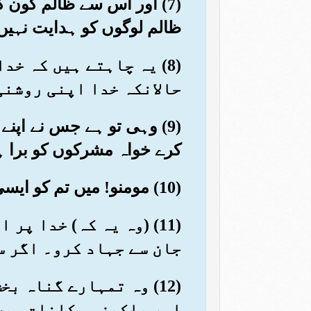
(7) اور اس سے ظالم کون ک
ظالم لوگوں کو ہدایت نہیں د
(8) یہ چاہتے ہیں کہ خ
حالانکہ خدا اپنی روشنی
(9) وہی تو ہے جس نے اپنے
کرے خواہ مشرکوں کو برا ہ
(10) مومنو! میں تم کو ایسی تجارت بتاؤں جو تمہیں عذاب الیم سے مخلصی دے
(11) (وہ یہ کہ) خدا پ
جان سے جہاد کرو۔ اگر س
(12) وہ تمہارے گناہ 
اور پاکیزہ مکانات میں 