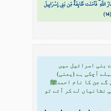
ُ اللَّهِ ۖ فَآمَنَت طَّائِفَةٌ مِّن بَنِي إِسْرَائِيلَ
)
14
اے بنی اسرائیل میں
ہلے آچکی ہے (یعنی)
 گے جن کا نام احمدﷺ
ی نشانیاں لے کر آئے تو