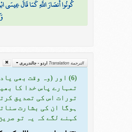
كُونُوا أَنصَارَ اللَّهِ كَمَا قَالَ عِيسَى ابْنُ مَ
وَك
الترجمة Translation
اردو - جالندربرى
(6) اور (وہ وقت بھی یا
تمہارے پاس خدا کا بھیج
تورات اس کی تصدیق کرتا
ہوگا ان کی بشارت سناتا
کہنے لگے کہ یہ تو صریح