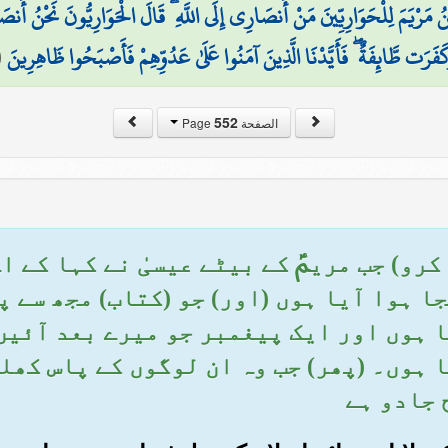
رْيَمَ لِلْحَوَارِيِّينَ مَنْ أَنصَارِي إِلَى اللَّهِ ۖ قَالَ الْحَوَارِيُّونَ نَحْنُ أَنصَار
َفَرَت طَّائِفَةٌ ۖ فَأَيَّدْنَا الَّذِينَ آمَنُوا عَلَىٰ عَدُوِّهِمْ فَأَصْبَحُوا ظَاهِرِينَ
(
552
الصفحة Page
د کرو) جب مریمؑ کے بیٹے عیسیٰ نے کہا کے 
ا ہوا آیا ہوں (اور) جو (کتاب) مجھ سے پ
 ہوں اور ایک پیغمبر جو میرے بعد آئیں
 ہوں۔ (پھر) جب وہ ان لوگوں کے پاس کھل
 جادو ہے